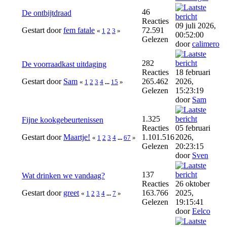
46
De ontbijtdraad
Reacties
09 juli 2026,
Gestart door
fem fatale
72.591
«
1
2
3
»
00:52:00
Gelezen
door
calimero
282
De voorraadkast uitdaging
Reacties
18 februari
Gestart door
Sam
265.462
2026,
«
1
2
3
4
...
15
»
Gelezen
15:23:19
door
Sam
1.325
Fijne kookgebeurtenissen
Reacties
05 februari
Gestart door
Maartje!
1.101.516
2026,
«
1
2
3
4
...
67
»
Gelezen
20:23:15
door
Sven
137
Wat drinken we vandaag?
Reacties
26 oktober
Gestart door
greet
163.766
2025,
«
1
2
3
4
...
7
»
Gelezen
19:15:41
door
Eelco