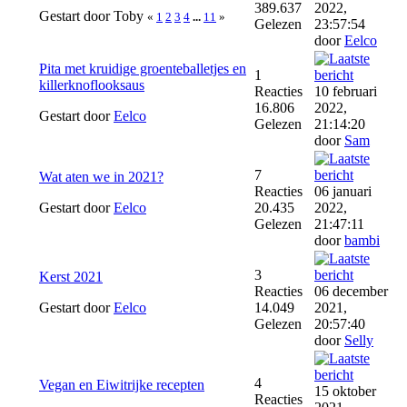
389.637
2022,
Gestart door Toby
«
1
2
3
4
...
11
»
Gelezen
23:57:54
door
Eelco
Pita met kruidige groenteballetjes en
1
killerknoflooksaus
Reacties
10 februari
16.806
2022,
Gestart door
Eelco
Gelezen
21:14:20
door
Sam
7
Wat aten we in 2021?
Reacties
06 januari
Gestart door
Eelco
20.435
2022,
Gelezen
21:47:11
door
bambi
3
Kerst 2021
Reacties
06 december
Gestart door
Eelco
14.049
2021,
Gelezen
20:57:40
door
Selly
4
Vegan en Eiwitrijke recepten
15 oktober
Reacties