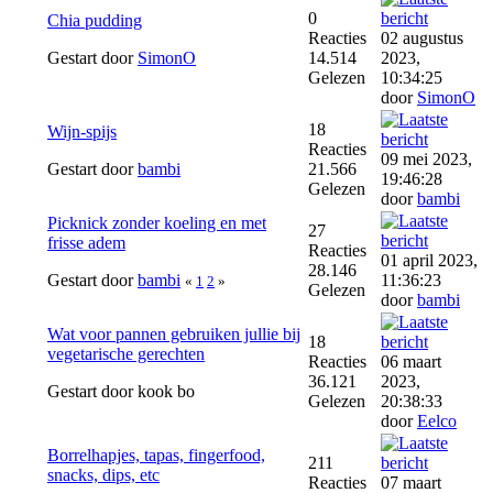
0
Chia pudding
Reacties
02 augustus
Gestart door
SimonO
14.514
2023,
Gelezen
10:34:25
door
SimonO
18
Wijn-spijs
Reacties
09 mei 2023,
Gestart door
bambi
21.566
19:46:28
Gelezen
door
bambi
Picknick zonder koeling en met
27
frisse adem
Reacties
01 april 2023,
28.146
Gestart door
bambi
11:36:23
«
1
2
»
Gelezen
door
bambi
Wat voor pannen gebruiken jullie bij
18
vegetarische gerechten
Reacties
06 maart
36.121
2023,
Gestart door kook bo
Gelezen
20:38:33
door
Eelco
Borrelhapjes, tapas, fingerfood,
211
snacks, dips, etc
Reacties
07 maart