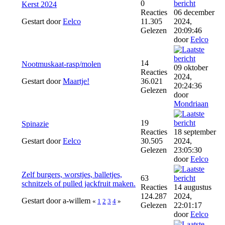
0
Kerst 2024
Reacties
06 december
Gestart door
Eelco
11.305
2024,
Gelezen
20:09:46
door
Eelco
14
Nootmuskaat-rasp/molen
09 oktober
Reacties
2024,
Gestart door
Maartje!
36.021
20:24:36
Gelezen
door
Mondriaan
19
Spinazie
Reacties
18 september
Gestart door
Eelco
30.505
2024,
Gelezen
23:05:30
door
Eelco
Zelf burgers, worstjes, balletjes,
63
schnitzels of pulled jackfruit maken.
Reacties
14 augustus
124.287
2024,
Gestart door a-willem
«
1
2
3
4
»
Gelezen
22:01:17
door
Eelco