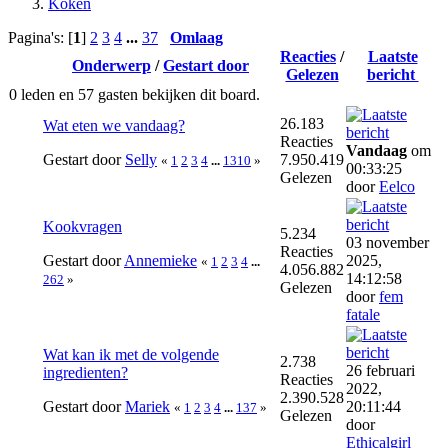
Koken
Pagina's: [
1
]
2
3
4
...
37
Omlaag
Reacties
/
Laatste
Onderwerp
/
Gestart door
Gelezen
bericht
0 leden en 57 gasten bekijken dit board.
26.183
Wat eten we vandaag?
Reacties
Vandaag
om
Gestart door
Selly
7.950.419
«
1
2
3
4
...
1310
»
00:33:25
Gelezen
door
Eelco
Kookvragen
5.234
03 november
Reacties
Gestart door
Annemieke
2025,
«
1
2
3
4
...
4.056.882
14:12:58
262
»
Gelezen
door
fem
fatale
Wat kan ik met de volgende
2.738
26 februari
ingredienten?
Reacties
2022,
2.390.528
Gestart door
Mariek
20:11:44
«
1
2
3
4
...
137
»
Gelezen
door
Ethicalgirl