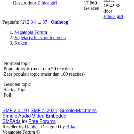
2021,
Gestart door
Ethicalgirl
17.660
18:42:36
Gelezen
door
Ethicalgirl
Pagina's: [
1
]
2
3
4
...
37
Omhoog
Vegatopia Forum
Vegetarisch - voor iedereen
Koken
Normaal topic
Populair topic (meer dan 50 reacties)
Zeer populair topic (meer dan 100 reacties)
Gesloten topic
Sticky Topic
Poll
SMF 2.0.19
|
SMF © 2021
,
Simple Machines
Simple Audio Video Embedder
SMFAds
for
Free Forums
Reseller by
Daniiel
. Designed by
Brian
Vegatopia Forum ©