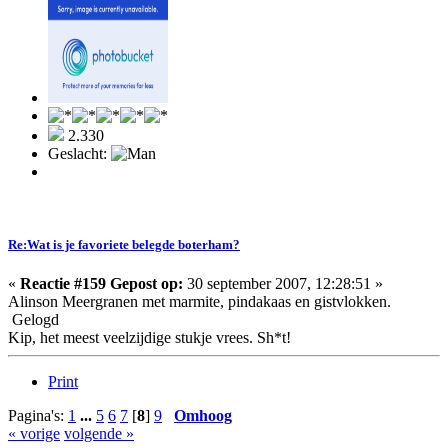
2.330
Geslacht:
Re:Wat is je favoriete belegde boterham?
«
Reactie #159 Gepost op:
30 september 2007, 12:28:51 »
Alinson Meergranen met marmite, pindakaas en gistvlokken.
Gelogd
Kip, het meest veelzijdige stukje vrees. Sh*t!
Print
Pagina's:
1
...
5
6
7
[
8
]
9
Omhoog
« vorige
volgende »