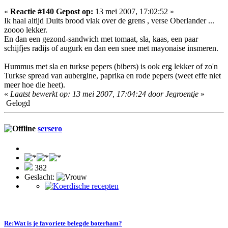
«
Reactie #140 Gepost op:
13 mei 2007, 17:02:52 »
Ik haal altijd Duits brood vlak over de grens , verse Oberlander ...
zoooo lekker.
En dan een gezond-sandwich met tomaat, sla, kaas, een paar
schijfjes radijs of augurk en dan een snee met mayonaise insmeren.
Hummus met sla en turkse pepers (bibers) is ook erg lekker of zo'n
Turkse spread van aubergine, paprika en rode pepers (weet effe niet
meer hoe die heet).
«
Laatst bewerkt op: 13 mei 2007, 17:04:24 door Jegroentje
»
Gelogd
sersero
382
Geslacht:
Re:Wat is je favoriete belegde boterham?