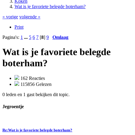
Koken
Wat is je favoriete belegde boterham?
« vorige
volgende »
Print
Pagina's:
1
...
5
6
7
[
8
]
9
Omlaag
Wat is je favoriete belegde
boterham?
162 Reacties
115856 Gelezen
0 leden en 1 gast bekijken dit topic.
Jegroentje
Re:Wat is je favoriete belegde boterham?