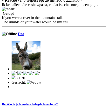
«
Reactie #145 Gepost op:
29 mei 2007, 22:13:05 »
Ik ken alleen die cashewpasta, en dat is echt snoep in een potje.
Gelogd
If you were a river in the mountains tall,
The rumble of your water would be my call
Dot
2.630
Geslacht:
Re:Wat is je favoriete belegde boterham?