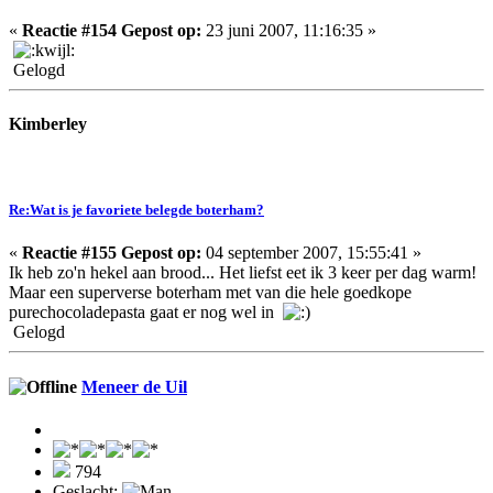
«
Reactie #154 Gepost op:
23 juni 2007, 11:16:35 »
Gelogd
Kimberley
Re:Wat is je favoriete belegde boterham?
«
Reactie #155 Gepost op:
04 september 2007, 15:55:41 »
Ik heb zo'n hekel aan brood... Het liefst eet ik 3 keer per dag warm!
Maar een superverse boterham met van die hele goedkope
purechocoladepasta gaat er nog wel in
Gelogd
Meneer de Uil
794
Geslacht: