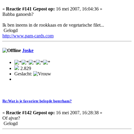
«
Reactie #141 Gepost op:
16 mei 2007, 16:04:36 »
Babba ganoesh?
Ik ben ineens in de rookkaas en de vegetarische filet...
Gelogd
http://www.pam-cards.com
Joske
2.829
Geslacht:
Re:Wat is je favoriete belegde boterham?
«
Reactie #142 Gepost op:
16 mei 2007, 16:28:38 »
Of ajvar?
Gelogd