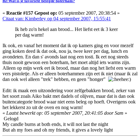
Re:Wat is je favoriete belegde boterham?
«
Reactie #157 Gepost op:
05 september 2007, 20:38:54 »
Citaat van: Kimberley op 04 september 2007, 15:55:41
Ik heb zo'n hekel aan brood... Het liefst eet ik 3 keer
per dag warm!
Ik ook, en vanaf het moment dat ik op kamers ging en voor mezelf
ging koken deed ik dat ook, nou ja, twee keer per dag, lunch en
avondeten. En dan s' avonds laat nog een tosti. Ik eet nog steeds
thuis nooit gewoon een boterham, het moet altijd iets warms zijn.
Alleen op mijn werk eet ik brood, maar dan nog het liefst een warm
vers pistoletje. Als er alleen boterhammen zijn eet ik niet (maar ik zal
dan ook wel alleen "trek" hebben, en geen "honger"
)
Edit: ik maak een uitzondering voor zelfgebakken brood, zeker van
het soort zoals Aiko bakt met dadels of olijven, maar dat is dan ook
buitencategorie brood waar niet eens beleg op hoeft. Overigens ook
het lekkerst zo uit de oven en nog warm!
«
Laatst bewerkt op: 05 september 2007, 20:41:05 door Sam
»
Gelogd
My candle burns at both ends, it will not last the night
But ah my foes and oh my friends, it gives a lovely light