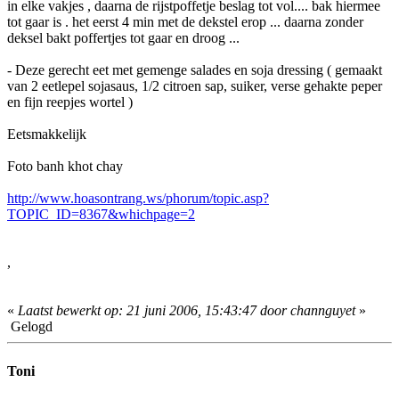
in elke vakjes , daarna de rijstpoffetje beslag tot vol.... bak hiermee
tot gaar is . het eerst 4 min met de dekstel erop ... daarna zonder
deksel bakt poffertjes tot gaar en droog ...
- Deze gerecht eet met gemenge salades en soja dressing ( gemaakt
van 2 eetlepel sojasaus, 1/2 citroen sap, suiker, verse gehakte peper
en fijn reepjes wortel )
Eetsmakkelijk
Foto banh khot chay
http://www.hoasontrang.ws/phorum/topic.asp?
TOPIC_ID=8367&whichpage=2
,
«
Laatst bewerkt op: 21 juni 2006, 15:43:47 door channguyet
»
Gelogd
Toni