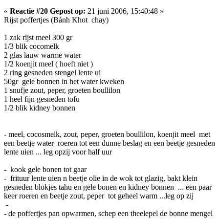
«
Reactie #20 Gepost op:
21 juni 2006, 15:40:48 »
Rijst poffertjes (Bánh Khot chay)
1 zak rijst meel 300 gr
1/3 blik cocomelk
2 glas lauw warme water
1/2 koenjit meel ( hoeft niet )
2 ring gesneden stengel lente ui
50gr gele bonnen in het water kweken
1 snufje zout, peper, groeten boullilon
1 heel fijn gesneden tofu
1/2 blik kidney bonnen
- meel, cocosmelk, zout, peper, groeten boullilon, koenjit meel met
een beetje water roeren tot een dunne beslag en een beetje gesneden
lente uien ... leg opzij voor half uur
- kook gele bonen tot gaar
- frituur lente uien n beetje olie in de wok tot glazig, bakt klein
gesneden blokjes tahu en gele bonen en kidney bonnen ... een paar
keer roeren en beetje zout, peper tot geheel warm ...leg op zij
-
- de poffertjes pan opwarmen, schep een theelepel de bonne mengel