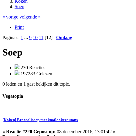
Koken
Soep
« vorige
volgende »
Print
Pagina's:
1
...
9
10
11
[
12
]
Omlaag
Soep
230 Reacties
197283 Gelezen
0 leden en 1 gast bekijken dit topic.
Vegatopia
[Koken] Broccolisoep met knoflookcroutons
«
Reactie #220 Gepost op:
08 december 2016, 13:01:42 »