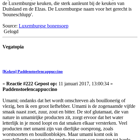
de Luxemburgse keuken, die sterk aanleunt bij de keuken van
Duitsland en de Elzas. De Luxemburgse naam voor het gerecht is
'bouneschlupp'.
Source:
Luxemburgse bonensoep
Gelogd
Vegatopia
[Koken] Paddenstoelencappuccino
«
Reactie #222 Gepost op:
11 januari 2017, 13:00:34 »
Paddenstoelencappuccino
Umami; ondanks dat het wordt omschreven als bouillonerig of
vlezig, ben ik een groot liefhebber. Umami is de zogenaamde vijfde
smaak naast zoet, zuur, zout en bitter. De stof glutamaat, die van
nature in umamirijke producten zit, zorgt ervoor dat het water
letterlijk in je mond loopt en dat smaken elkaar versterken. Veel
producten met umami zijn van dierlijke oorsprong, zoals
worstsoorten en bouillonblokjes. Maar umami komt ook in
verschillende vegetarische producten voor: van tomaten tot harde