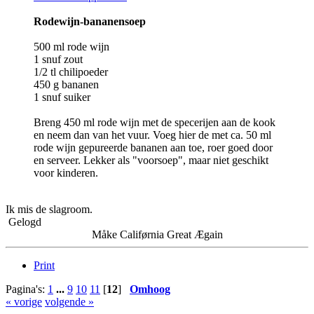
Rodewijn-bananensoep
500 ml rode wijn
1 snuf zout
1/2 tl chilipoeder
450 g bananen
1 snuf suiker
Breng 450 ml rode wijn met de specerijen aan de kook
en neem dan van het vuur. Voeg hier de met ca. 50 ml
rode wijn gepureerde bananen aan toe, roer goed door
en serveer. Lekker als "voorsoep", maar niet geschikt
voor kinderen.
Ik mis de slagroom.
Gelogd
Måke Califørnia Great Ægain
Print
Pagina's:
1
...
9
10
11
[
12
]
Omhoog
« vorige
volgende »