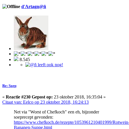
d'Artagn@ñ
8.545
Re: Soep
«
Reactie #230 Gepost op:
23 oktober 2018, 16:35:04 »
Citaat van: Eelco op 23 oktober 2018, 16:24:13
Net via "Worst of Chefkoch" een eh, bijzonder
soeprecept gevonden:
https://www.chefkoch.de/rezepte/1053961210401999/Rotwein
Bananen-Suppe.html