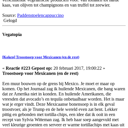
kaas, van olijven tot champignons en van truffel tot zeewier.
Source:
Paddenstoelencappuccino
Gelogd
Vegatopia
[Koken] Troostsoep voor Mexicanen (en de rest)
«
Reactie #223 Gepost op:
20 februari 2017, 19:00:22 »
Troostsoep voor Mexicanen (en de rest)
Een muur bouwen op de grens bij Mexico. Je moet er maar op
komen. Op het Journaal zag ik huilende Mexicanen, die bang waren
dat ze Amerika niet in konden. En huilende Amerikanen, die
vreesden dat avocado’s en tequila onbetaalbaar worden. Het is maar
wat je erger vindt. Deze Mexicaanse bonensoep is in elk geval
troostvoer, als je Trump en de hele wereld even zat bent. Lekker
pittig en gebonden met tortilla-chips, een idee dat ik ooit in een
recept van Sylvia Witteman zag. Ik heb haar soep aangevuld met
veel kleurige groenten en serveer er warme tortillachips met kaas uit