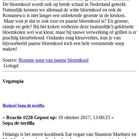
De bloemkool wordt ook op brede schaal in Nederland geteeld.
Natuurlijk kennen we allemaal de witte bloemkool en ook de
Romanesco is niet langer een onbekende groente in de keuken.
Maar wist je dat er ook roze en paarse bloemkool is? En groene,
oranje en gele? Bij het koken verliezen deze (natuurlijk!) gekleurde
bloemkolen wel wat kleur, maar bij rauwe verwerking of grillen is er
prachtig kleurbehoud. Ondanks enig kleurverlies, kun je van
bijvoorbeeld paarse bloemkool toch een hele verrassende soep
maken!
Source:
Romige soep van paarse bloemkool
Gelogd
Vegatopia
[Koken] Sopa de tortilla
«
Reactie #228 Gepost op:
18 oktober 2017, 13:00:23 »
Sopa de tortilla
Onlangs is het stoere kookboek Eat vegan van Shannon Martinez en