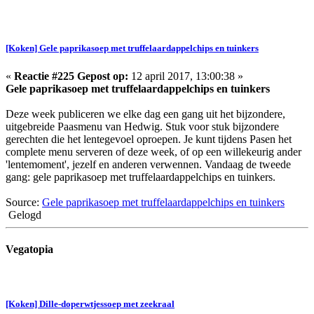
[Koken] Gele paprikasoep met truffelaardappelchips en tuinkers
«
Reactie #225 Gepost op:
12 april 2017, 13:00:38 »
Gele paprikasoep met truffelaardappelchips en tuinkers
Deze week publiceren we elke dag een gang uit het bijzondere,
uitgebreide Paasmenu van Hedwig. Stuk voor stuk bijzondere
gerechten die het lentegevoel oproepen. Je kunt tijdens Pasen het
complete menu serveren of deze week, of op een willekeurig ander
'lentemoment', jezelf en anderen verwennen. Vandaag de tweede
gang: gele paprikasoep met truffelaardappelchips en tuinkers.
Source:
Gele paprikasoep met truffelaardappelchips en tuinkers
Gelogd
Vegatopia
[Koken] Dille-doperwtjessoep met zeekraal