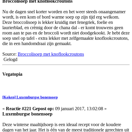
Broccolisoep met knoflookcroutons
Nu de dagen snel korter worden en het weer steeds onaangenamer
wordt, is een kom of bord warme soep op zijn tijd erg welkom.
Deze broccolisoep is lekker kruidig met fenegriek, foelie en
laurierblad, en crèmig door de chana dal - er komt trouwens geen
room aan te pas en de broccoli wordt niet doodgekookt. Je hebt deze
soep snel op tafel - extra lekker met zelfgemaakte knoflookcroutons,
die in een handomdraai zijn gemaakt.
Source:
Broccolisoep met knoflookcroutons
Gelogd
Vegatopia
[Koken] Luxemburgse bonensoep
«
Reactie #221 Gepost op:
09 januari 2017, 13:02:08 »
Luxemburgse bonensoep
Deze winterse maaltijdsoep is een ideaal recept voor de koudere
dagen van het jaar. Het is één van de meest traditionele gerechten uit