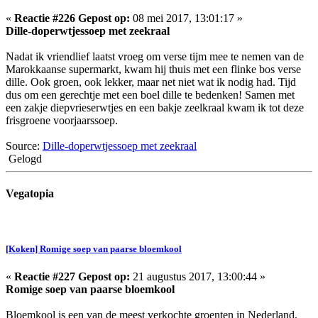
«
Reactie #226 Gepost op:
08 mei 2017, 13:01:17 »
Dille-doperwtjessoep met zeekraal
Nadat ik vriendlief laatst vroeg om verse tijm mee te nemen van de
Marokkaanse supermarkt, kwam hij thuis met een flinke bos verse
dille. Ook groen, ook lekker, maar net niet wat ik nodig had. Tijd
dus om een gerechtje met een boel dille te bedenken! Samen met
een zakje diepvrieserwtjes en een bakje zeelkraal kwam ik tot deze
frisgroene voorjaarssoep.
Source:
Dille-doperwtjessoep met zeekraal
Gelogd
Vegatopia
[Koken] Romige soep van paarse bloemkool
«
Reactie #227 Gepost op:
21 augustus 2017, 13:00:44 »
Romige soep van paarse bloemkool
Bloemkool is een van de meest verkochte groenten in Nederland.