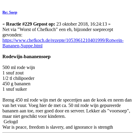
Re: Soep
«
Reactie #229 Gepost op:
23 oktober 2018, 16:24:13 »
Net via "Worst of Chefkoch" een eh, bijzonder soeprecept
gevonden:
https://www.chefkoch.de/rezepte/1053961210401999/Rotwein-
Bananen-Suppe.html
Rodewijn-bananensoep
500 ml rode wijn
1 snuf zout
1/2 tl chilipoeder
450 g bananen
1 snuf suiker
Breng 450 ml rode wijn met de specerijen aan de kook en neem dan
van het vuur. Voeg hier de met ca. 50 ml rode wijn gepureerde
bananen aan toe, roer goed door en serveer. Lekker als "voorsoep",
maar niet geschikt voor kinderen.
Gelogd
War is peace, freedom is slavery, and ignorance is strength