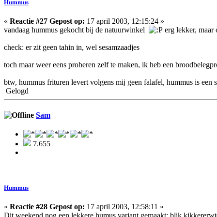
Hummus
«
Reactie #27 Gepost op:
17 april 2003, 12:15:24 »
vandaag hummus gekocht bij de natuurwinkel
erg lekker, maar
check: er zit geen tahin in, wel sesamzaadjes
toch maar weer eens proberen zelf te maken, ik heb een broodbelegpr
btw, hummus frituren levert volgens mij geen falafel, hummus is een s
Gelogd
Sam
7.655
Hummus
«
Reactie #28 Gepost op:
17 april 2003, 12:58:11 »
Dit weekend nog een lekkere humus variant gemaakt: blik kikkererwten,