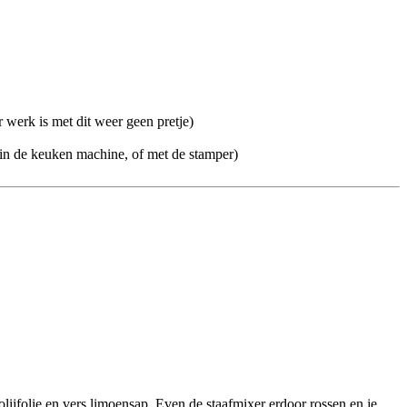
werk is met dit weer geen pretje)
f in de keuken machine, of met de stamper)
lijfolie en vers limoensap. Even de staafmixer erdoor rossen en je