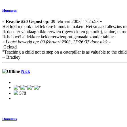
Hummus
«
Reactie #20 Gepost op:
09 februari 2003, 17:25:53 »
Het lukt me ook niet lekkere humus te maken. Het smaakt alleszins niet
Ik deed er vandaag kikkererwten ( geweekt en gekookt), tahine, citroen
Ik heb wél al lekkere kekkererwtenprut gemaakt zonder tahine.
«
Laatst bewerkt op: 09 februari 2003, 17:26:37 door nick
»
Gelogd
"Teaching a child not to step on a caterpillar is as valuable to the child a
-- Bradley
Nick
578
Hummus