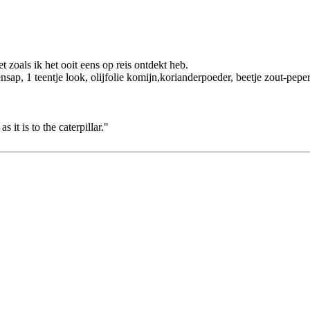
 zoals ik het ooit eens op reis ontdekt heb.
sap, 1 teentje look, olijfolie komijn,korianderpoeder, beetje zout-pepe
s it is to the caterpillar."