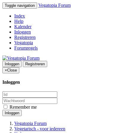
Vegatopia Forum
Toggle navigation
Index
Help
Kalender
Inloggen
Registreren
Vegatopia
Forumregels
Inloggen
Registreren
×
Close
Inloggen
Remember me
Inloggen
Vegatopia Forum
Vegetarisch - voor iedereen