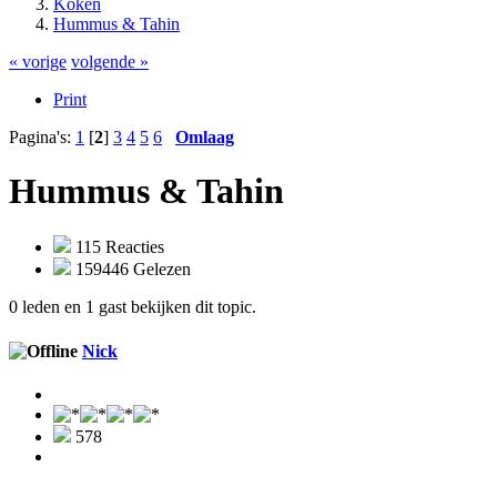
Koken
Hummus & Tahin
« vorige
volgende »
Print
Pagina's:
1
[
2
]
3
4
5
6
Omlaag
Hummus & Tahin
115 Reacties
159446 Gelezen
0 leden en 1 gast bekijken dit topic.
Nick
578