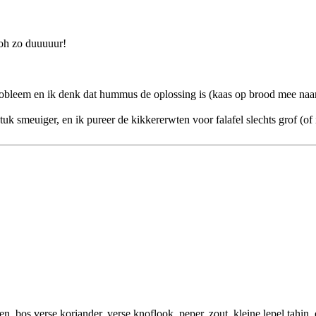
 oh zo duuuuur!
obleem en ik denk dat hummus de oplossing is (kaas op brood mee naar 
tuk smeuiger, en ik pureer de kikkererwten voor falafel slechts grof (o
 bos verse koriander, verse knoflook, peper, zout, kleine lepel tahin, o