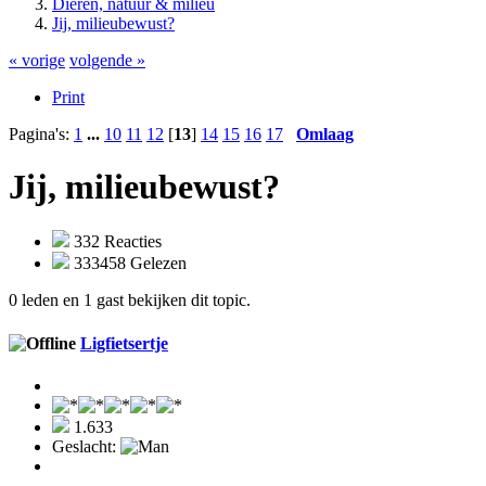
Dieren, natuur & milieu
Jij, milieubewust?
« vorige
volgende »
Print
Pagina's:
1
...
10
11
12
[
13
]
14
15
16
17
Omlaag
Jij, milieubewust?
332 Reacties
333458 Gelezen
0 leden en 1 gast bekijken dit topic.
Ligfietsertje
1.633
Geslacht: