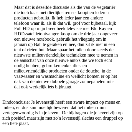
Maar dat is dezelfde discussie als die van de vegetariër
die toch kaas met dierlijk stremsel koopt en lederen
producten gebruikt. Ik heb ieder jaar een andere
telefoon waar ik, als ik dat wil, grof voor bijbetaal, kijk
Full HD op mijn breedbeeldtelevisie met Blu Ray en
HDD-satellietontvanger, koop om de drie jaar ongeveer
een nieuwe notebook, gebruik het vliegtuig om in
januari op Bali te geraken en nee, dan zit ik niet in een
tent of rieten hut. Maar spaar het mileu door steeds de
nieuwste milieuvriendelijke technieken mee te nemen in
de aanschaf van onze nieuwe auto's die we toch echt
nodig hebben, gebruiken enkel dier- en
milieuvriendelijke producten onder de douche, in de
vaatwasser en wasmachine en wellicht komen er op het
dak van de nieuwe dubbele garage zonnepanelen mits
dat ook werkelijk iets bijdraagt.
Eindconclusie: Je levensstijl heeft een zware impact op mens en
milieu, en dus kan moeilijk beweren dat het milieu ruim
vertegenwoordig is in je leven. De bijdragen die je levert zijn op
zich positief, maar zijn met zo'n levensstijl slechts een druppel op
een hete plaat.