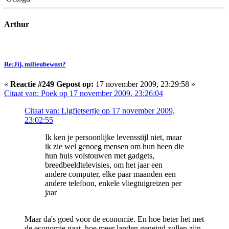
Arthur
Re:Jij, milieubewust?
«
Reactie #249 Gepost op:
17 november 2009, 23:29:58 »
Citaat van: Poek op 17 november 2009, 23:26:04
Citaat van: Ligfietsertje op 17 november 2009,
23:02:55
Ik ken je persoonlijke levensstijl niet, maar
ik zie wel genoeg mensen om hun heen die
hun huis volstouwen met gadgets,
breedbeeldtelevisies, om het jaar een
andere computer, elke paar maanden een
andere telefoon, enkele vliegtuigreizen per
jaar
Maar da's goed voor de economie. En hoe beter het met
de economie gaat, hoe meer landen geneigd zullen zijn