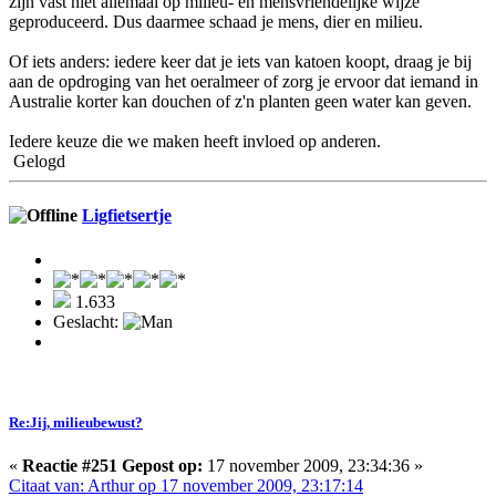
zijn vast niet allemaal op milieu- en mensvriendelijke wijze
geproduceerd. Dus daarmee schaad je mens, dier en milieu.
Of iets anders: iedere keer dat je iets van katoen koopt, draag je bij
aan de opdroging van het oeralmeer of zorg je ervoor dat iemand in
Australie korter kan douchen of z'n planten geen water kan geven.
Iedere keuze die we maken heeft invloed op anderen.
Gelogd
Ligfietsertje
1.633
Geslacht:
Re:Jij, milieubewust?
«
Reactie #251 Gepost op:
17 november 2009, 23:34:36 »
Citaat van: Arthur op 17 november 2009, 23:17:14