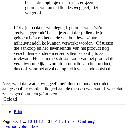
betaal die bijdrage maar maak er geen
gebruik van omdat ik alles weggeef, niet
weggooi.
LOL, je maakt er wel degelijk gebruik van. Zo'n
'reclyclagepremie' betaal je zodat de spullen die je
gekocht hebt op het einde van hun levensduur
milieuvriendelijke kunnen verwerkt worden. Of tussen
die aankoop en het 'levenseinde' van het product nog
verschillende andere mensen zitten is daarbij totaal
irrelevant. Het is immers de aankoop van het product de
verantwoordelijk is voor de productie van het product,
dus ook voor het afval dat op het levenseinde ontstaat.
Nee, want dat wat ik weggeef hoeft door de ontvanger niet
aangeschaft te worden: ik geef aan de mensen waarvan ik weet dat
ze iets goed kunnen gebruiken.
Gelogd
Print
Pagina's:
1
...
10
11
12
[
13
]
14
15
16
17
Omhoog
« vorige
volgende »