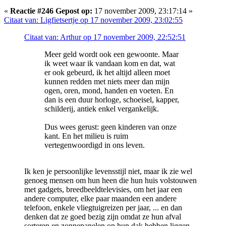
«
Reactie #246 Gepost op:
17 november 2009, 23:17:14 »
Citaat van: Ligfietsertje op 17 november 2009, 23:02:55
Citaat van: Arthur op 17 november 2009, 22:52:51
Meer geld wordt ook een gewoonte. Maar
ik weet waar ik vandaan kom en dat, wat
er ook gebeurd, ik het altijd alleen moet
kunnen redden met niets meer dan mijn
ogen, oren, mond, handen en voeten. En
dan is een duur horloge, schoeisel, kapper,
schilderij, antiek enkel vergankelijk.
Dus wees gerust: geen kinderen van onze
kant. En het milieu is ruim
vertegenwoordigd in ons leven.
Ik ken je persoonlijke levensstijl niet, maar ik zie wel
genoeg mensen om hun heen die hun huis volstouwen
met gadgets, breedbeeldtelevisies, om het jaar een
andere computer, elke paar maanden een andere
telefoon, enkele vliegtuigreizen per jaar, ... en dan
denken dat ze goed bezig zijn omdat ze hun afval
sorteren en zonnepanelen op hun dak hebben liggen.