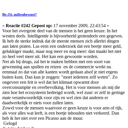
Re:Jij, milieubewust?
«
Reactie #242 Gepost op:
17 november 2009, 22:43:54 »
Voor het overgrote deel van de mensen is het geen keuze. In het
westen deels. Intelligentie is bijvoorbeeld grotendeels een gegeven.
Ik heb de sterke indruk dat de meeste mensen zich allerlei dingen
aan laten praten. Las eens een onderzoek dat een beetje meer geld,
gelukkiger maakt, maar nog meer en nog meer: dan maakt het niet
zo heel veel meer uit. Het kan een gewoonte worden.
Net als bij drugs, zal het te maken hebben met een soort van
gewenning aan spullen en reizen en de commercie werkt nu
eenmaal zo dat van alle kanten wordt gedaan alsof je niet ergens
buiten kunt. Dan kun je zeggen: "moet iedereen zelf weten". Zo
ongeveer een feit is wel dat het klimaat opwarmt door
overconsumptie en overbevolking. Het is voor mensen als mij die
zien hoe het ecosysteem bedreigd wordt, wel zuur: er zelf in geringe
mate verantwoordelijk voor zijn en wel zien dat anderen er
daadwerkelijk er niets voor zullen laten.
Zowel voor de mensen waarvoor er geen keuze is voor arm of rijk,
als voor alles wat leeft, is een beetje inhouden niet verkeerd. Dan
heb ik het niet over een Picasso aan de muur.
Gelogd