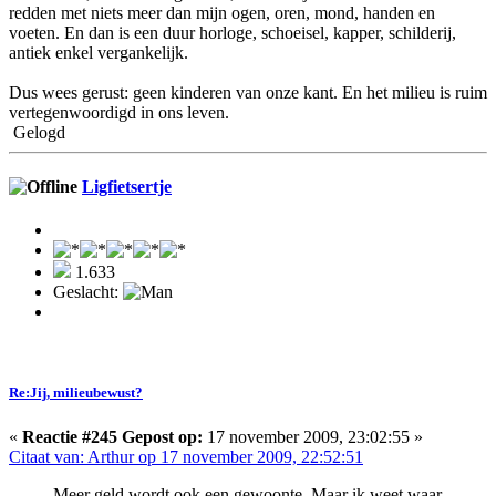
redden met niets meer dan mijn ogen, oren, mond, handen en
voeten. En dan is een duur horloge, schoeisel, kapper, schilderij,
antiek enkel vergankelijk.
Dus wees gerust: geen kinderen van onze kant. En het milieu is ruim
vertegenwoordigd in ons leven.
Gelogd
Ligfietsertje
1.633
Geslacht:
Re:Jij, milieubewust?
«
Reactie #245 Gepost op:
17 november 2009, 23:02:55 »
Citaat van: Arthur op 17 november 2009, 22:52:51
Meer geld wordt ook een gewoonte. Maar ik weet waar