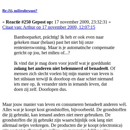
Re:Jij, milieubewust?
«
Reactie #250 Gepost op:
17 november 2009, 23:32:31 »
Citaat van: Arthur op 17 november 2009, 12:07:15
Bamboeparket, práchtig! Ik heb er ook even naar
gekeken maar (helaas) past het niet bij onze
rentenierswoning. Maar is je automatische compensatie
gericht op jou, het milieu of...?
Ik vind dat je mag doen voor jezelf wat je goeddunkt
zolang het anderen niet belemmerd of benadeelt
. Of
mensen zich slecht voelen bij mijn manier van leven is
het stilstaan terwijl ik doorloop en daar schiet niemand
iets mee op, ik verander niets in iemands leven, dat
doen zij zelf. Doorlopen dus.
Maar jouw manier van leven en consumeren benadeelt anderen wél.
Alles wat je koopt kost grondstoffen, bijvoorbeeld. De grondstoffen
die jij gebruikt, kan iemand anders niet meer gebruiken. De
grondstoffen die jij gebruikt zijn waarschijnlijk ook lang niet
allemaal netjes verkregen. De producten die je koopt (electronica)