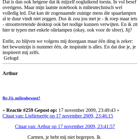
Dat is dan ook hetgene dat ik mijzelf oogluikend toesta. In vol besef
overigens. Maar mijn laatste notebook is milieutechnisch wel
volledig led. Dat kan de zogenaamde zuinige mens die spaarlampen
al te duur vindt niet zeggen. Dus ik zou jou met je - ik roep maar iets
- stroomvretende desktop ook het nodige kunnen verwijten. En ik zit
hier te typen met enkele olielampen (okay, ook voor de sfeer). Jij?
Enfin, zo blijven we volgens mij doorgaan maar één ding is zeker:
het bewustzijn is nummer één, de inspiratie is alles. En dat doe je, je
inspireert mij zelfs.
Gelogd
Arthur
Re:Jij, milieubewust?
«
Reactie #259 Gepost op:
17 november 2009, 23:49:43 »
Citaat van: Ligfietsertje op 17 november 2009, 23:46:15
Citaat van: Arthur op 17 november 2009, 23:41:57
Carmen, je hebt mij niet begrepen. Ik