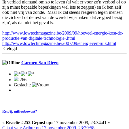
Ik verbied niemand om zo te leven (al valt er voor zo'n verbod of op
zijn minst bepaalde beperkingen wel iets te zeggen) en ik ben zelf
ook niet vrij van zonde. Maar ik zal steeds reageren tegen mensen
die zichzelf of de rest van de wereld wijsmaken 'dat ze goed bezig
zijn', als dat niet het geval is.
http://www.lowtechmagazine.be/2009/09/hoeveel-energie-kost-de-
productie-van-digitale-technologie-.html
http://www.lowtechmagazine.be/2007/09/energieverbruik.html
Gelogd
Carmen San Diego
266
Geslacht:
Re:Jij, milieubewust?
«
Reactie #252 Gepost op:
17 november 2009, 23:34:41 »
Citaat van: Arthur op 17 november 2009, 23:29:58