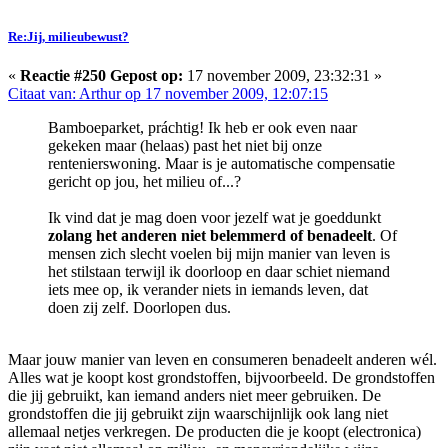
Re:Jij, milieubewust?
«
Reactie #250 Gepost op:
17 november 2009, 23:32:31 »
Citaat van: Arthur op 17 november 2009, 12:07:15
Bamboeparket, práchtig! Ik heb er ook even naar
gekeken maar (helaas) past het niet bij onze
rentenierswoning. Maar is je automatische compensatie
gericht op jou, het milieu of...?
Ik vind dat je mag doen voor jezelf wat je goeddunkt
zolang het anderen niet belemmerd of benadeelt
. Of
mensen zich slecht voelen bij mijn manier van leven is
het stilstaan terwijl ik doorloop en daar schiet niemand
iets mee op, ik verander niets in iemands leven, dat
doen zij zelf. Doorlopen dus.
Maar jouw manier van leven en consumeren benadeelt anderen wél.
Alles wat je koopt kost grondstoffen, bijvoorbeeld. De grondstoffen
die jij gebruikt, kan iemand anders niet meer gebruiken. De
grondstoffen die jij gebruikt zijn waarschijnlijk ook lang niet
allemaal netjes verkregen. De producten die je koopt (electronica)