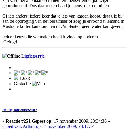
zijn vast niet allemaal op milieu- en mensvriendelijke wijze
geproduceerd. Dus daarmee schaad je mens, dier en milieu.
Of iets anders: iedere keer dat je iets van katoen koopt, draag je bij
aan de opdroging van het oeralmeer of zorg je ervoor dat iemand in
Australie korter kan douchen of z'n planten geen water kan geven.
Iedere keuze die we maken heeft invloed op anderen.
Gelogd
Ligfietsertje
1.633
Geslacht:
Re:Jij, milieubewust?
«
Reactie #251 Gepost op:
17 november 2009, 23:34:36 »
Citaat van: Arthur op 17 november 2009, 23:17:14