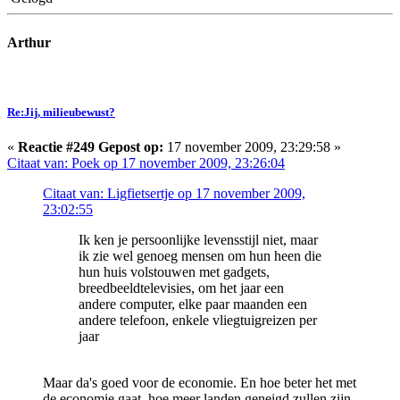
Arthur
Re:Jij, milieubewust?
«
Reactie #249 Gepost op:
17 november 2009, 23:29:58 »
Citaat van: Poek op 17 november 2009, 23:26:04
Citaat van: Ligfietsertje op 17 november 2009,
23:02:55
Ik ken je persoonlijke levensstijl niet, maar
ik zie wel genoeg mensen om hun heen die
hun huis volstouwen met gadgets,
breedbeeldtelevisies, om het jaar een
andere computer, elke paar maanden een
andere telefoon, enkele vliegtuigreizen per
jaar
Maar da's goed voor de economie. En hoe beter het met
de economie gaat, hoe meer landen geneigd zullen zijn