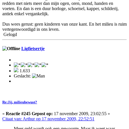
redden met niets meer dan mijn ogen, oren, mond, handen en
voeten. En dan is een duur horloge, schoeisel, kapper, schilderij,
antiek enkel vergankelijk.
Dus wees gerust: geen kinderen van onze kant. En het milieu is ruim
vertegenwoordigd in ons leven.
Gelogd
Ligfietsertje
1.633
Geslacht:
Re:Jij, milieubewust?
«
Reactie #245 Gepost op:
17 november 2009, 23:02:55 »
Citaat van: Arthur op 17 november 2009, 22:52:51
Meer geld wordt ook een gewoonte. Maar ik weet waar