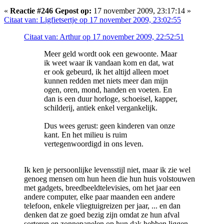
«
Reactie #246 Gepost op:
17 november 2009, 23:17:14 »
Citaat van: Ligfietsertje op 17 november 2009, 23:02:55
Citaat van: Arthur op 17 november 2009, 22:52:51
Meer geld wordt ook een gewoonte. Maar
ik weet waar ik vandaan kom en dat, wat
er ook gebeurd, ik het altijd alleen moet
kunnen redden met niets meer dan mijn
ogen, oren, mond, handen en voeten. En
dan is een duur horloge, schoeisel, kapper,
schilderij, antiek enkel vergankelijk.
Dus wees gerust: geen kinderen van onze
kant. En het milieu is ruim
vertegenwoordigd in ons leven.
Ik ken je persoonlijke levensstijl niet, maar ik zie wel
genoeg mensen om hun heen die hun huis volstouwen
met gadgets, breedbeeldtelevisies, om het jaar een
andere computer, elke paar maanden een andere
telefoon, enkele vliegtuigreizen per jaar, ... en dan
denken dat ze goed bezig zijn omdat ze hun afval
sorteren en zonnepanelen op hun dak hebben liggen.