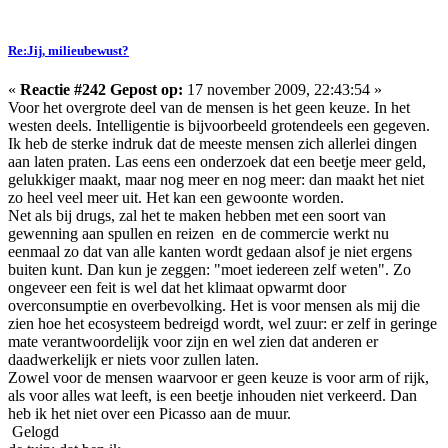
Re:Jij, milieubewust?
«
Reactie #242 Gepost op:
17 november 2009, 22:43:54 »
Voor het overgrote deel van de mensen is het geen keuze. In het
westen deels. Intelligentie is bijvoorbeeld grotendeels een gegeven.
Ik heb de sterke indruk dat de meeste mensen zich allerlei dingen
aan laten praten. Las eens een onderzoek dat een beetje meer geld,
gelukkiger maakt, maar nog meer en nog meer: dan maakt het niet
zo heel veel meer uit. Het kan een gewoonte worden.
Net als bij drugs, zal het te maken hebben met een soort van
gewenning aan spullen en reizen en de commercie werkt nu
eenmaal zo dat van alle kanten wordt gedaan alsof je niet ergens
buiten kunt. Dan kun je zeggen: "moet iedereen zelf weten". Zo
ongeveer een feit is wel dat het klimaat opwarmt door
overconsumptie en overbevolking. Het is voor mensen als mij die
zien hoe het ecosysteem bedreigd wordt, wel zuur: er zelf in geringe
mate verantwoordelijk voor zijn en wel zien dat anderen er
daadwerkelijk er niets voor zullen laten.
Zowel voor de mensen waarvoor er geen keuze is voor arm of rijk,
als voor alles wat leeft, is een beetje inhouden niet verkeerd. Dan
heb ik het niet over een Picasso aan de muur.
Gelogd