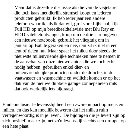
Maar dat is dezelfde discussie als die van de vegetariër
die toch kaas met dierlijk stremsel koopt en lederen
producten gebruikt. Ik heb ieder jaar een andere
telefoon waar ik, als ik dat wil, grof voor bijbetaal, kijk
Full HD op mijn breedbeeldtelevisie met Blu Ray en
HDD-satellietontvanger, koop om de drie jaar ongeveer
een nieuwe notebook, gebruik het vliegtuig om in
januari op Bali te geraken en nee, dan zit ik niet in een
tent of rieten hut. Maar spaar het mileu door steeds de
nieuwste milieuvriendelijke technieken mee te nemen in
de aanschaf van onze nieuwe auto's die we toch echt
nodig hebben, gebruiken enkel dier- en
milieuvriendelijke producten onder de douche, in de
vaatwasser en wasmachine en wellicht komen er op het
dak van de nieuwe dubbele garage zonnepanelen mits
dat ook werkelijk iets bijdraagt.
Eindconclusie: Je levensstijl heeft een zware impact op mens en
milieu, en dus kan moeilijk beweren dat het milieu ruim
vertegenwoordig is in je leven. De bijdragen die je levert zijn op
zich positief, maar zijn met zo'n levensstijl slechts een druppel op
een hete plaat.