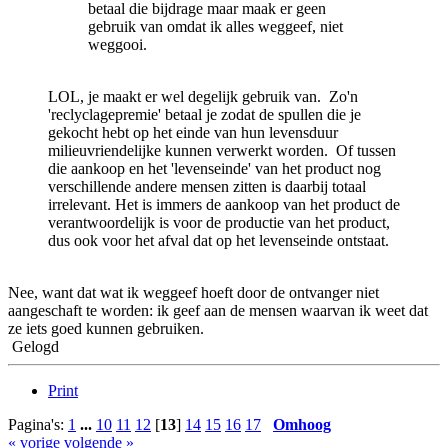
betaal die bijdrage maar maak er geen
gebruik van omdat ik alles weggeef, niet
weggooi.
LOL, je maakt er wel degelijk gebruik van. Zo'n
'reclyclagepremie' betaal je zodat de spullen die je
gekocht hebt op het einde van hun levensduur
milieuvriendelijke kunnen verwerkt worden. Of tussen
die aankoop en het 'levenseinde' van het product nog
verschillende andere mensen zitten is daarbij totaal
irrelevant. Het is immers de aankoop van het product de
verantwoordelijk is voor de productie van het product,
dus ook voor het afval dat op het levenseinde ontstaat.
Nee, want dat wat ik weggeef hoeft door de ontvanger niet
aangeschaft te worden: ik geef aan de mensen waarvan ik weet dat
ze iets goed kunnen gebruiken.
Gelogd
Print
Pagina's:
1
...
10
11
12
[
13
]
14
15
16
17
Omhoog
« vorige
volgende »