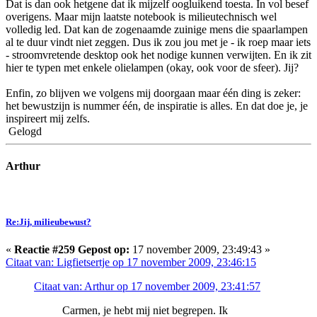
Dat is dan ook hetgene dat ik mijzelf oogluikend toesta. In vol besef
overigens. Maar mijn laatste notebook is milieutechnisch wel
volledig led. Dat kan de zogenaamde zuinige mens die spaarlampen
al te duur vindt niet zeggen. Dus ik zou jou met je - ik roep maar iets
- stroomvretende desktop ook het nodige kunnen verwijten. En ik zit
hier te typen met enkele olielampen (okay, ook voor de sfeer). Jij?
Enfin, zo blijven we volgens mij doorgaan maar één ding is zeker:
het bewustzijn is nummer één, de inspiratie is alles. En dat doe je, je
inspireert mij zelfs.
Gelogd
Arthur
Re:Jij, milieubewust?
«
Reactie #259 Gepost op:
17 november 2009, 23:49:43 »
Citaat van: Ligfietsertje op 17 november 2009, 23:46:15
Citaat van: Arthur op 17 november 2009, 23:41:57
Carmen, je hebt mij niet begrepen. Ik