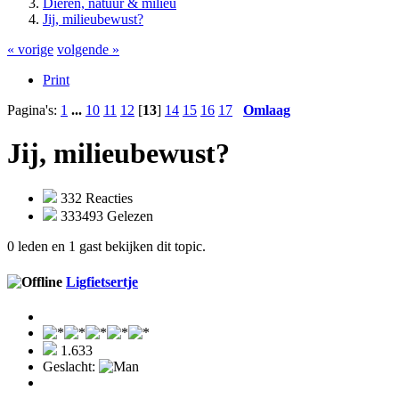
Dieren, natuur & milieu
Jij, milieubewust?
« vorige
volgende »
Print
Pagina's:
1
...
10
11
12
[
13
]
14
15
16
17
Omlaag
Jij, milieubewust?
332 Reacties
333493 Gelezen
0 leden en 1 gast bekijken dit topic.
Ligfietsertje
1.633
Geslacht: