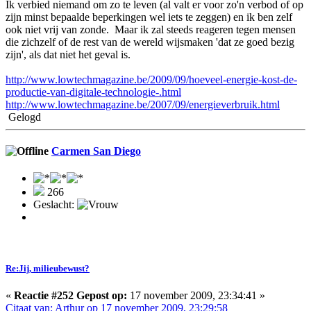
Ik verbied niemand om zo te leven (al valt er voor zo'n verbod of op
zijn minst bepaalde beperkingen wel iets te zeggen) en ik ben zelf
ook niet vrij van zonde. Maar ik zal steeds reageren tegen mensen
die zichzelf of de rest van de wereld wijsmaken 'dat ze goed bezig
zijn', als dat niet het geval is.
http://www.lowtechmagazine.be/2009/09/hoeveel-energie-kost-de-
productie-van-digitale-technologie-.html
http://www.lowtechmagazine.be/2007/09/energieverbruik.html
Gelogd
Carmen San Diego
266
Geslacht:
Re:Jij, milieubewust?
«
Reactie #252 Gepost op:
17 november 2009, 23:34:41 »
Citaat van: Arthur op 17 november 2009, 23:29:58