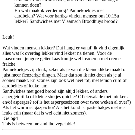
kunnen doen?
En wat maak ik verder nog? Pannekoekjes met
aardbeien? Wat voor hartigs vinden mensen om 10.15u
lekker? Sandwiches met Vlaamsch Broodhuys brood?
Leuk!
Wat vinden mensen lekker? Dat hangt er vanaf, ik vind eigenlijk
alles wat ik overdag lekker vind lekker na tienen. Voor de
kaascrème: jongere geitenkaas kun je wel losroeren met crème
fraiche.
Pannekoekjes zijn leuk, zeker als je van die kleine dikke maakt of
juist meer flenzerige dingen. Maar dat zou ik niet doen als je al
scones maakt. En scones zijn ook wel heel tof, met lemon curd of
aardbeitjes of leuke jam.
Sandwiches met goed brood zijn altijd lekker, of anders
aspergetortilla of kleine stukjes quiche? Of eiersalade met tuinkers
en/of asperges? (of is het aspergeseizoen over twee weken al over?)
Als het warm is: gazpacho? Als het koud is: pasteibakjes met iets
leuks erin (maar dat is wel echt niet zomers).
Gelogd
This is between me and the vegetable!