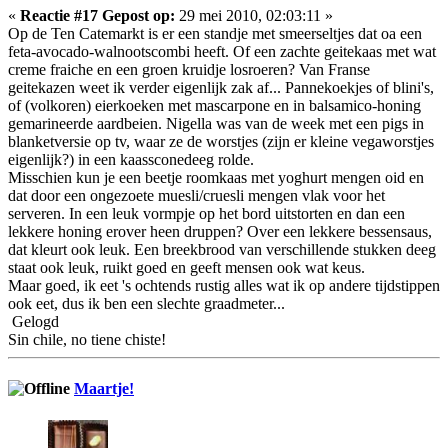
«
Reactie #17 Gepost op:
29 mei 2010, 02:03:11 »
Op de Ten Catemarkt is er een standje met smeerseltjes dat oa een
feta-avocado-walnootscombi heeft. Of een zachte geitekaas met wat
creme fraiche en een groen kruidje losroeren? Van Franse
geitekazen weet ik verder eigenlijk zak af... Pannekoekjes of blini's,
of (volkoren) eierkoeken met mascarpone en in balsamico-honing
gemarineerde aardbeien. Nigella was van de week met een pigs in
blanketversie op tv, waar ze de worstjes (zijn er kleine vegaworstjes
eigenlijk?) in een kaassconedeeg rolde.
Misschien kun je een beetje roomkaas met yoghurt mengen oid en
dat door een ongezoete muesli/cruesli mengen vlak voor het
serveren. In een leuk vormpje op het bord uitstorten en dan een
lekkere honing erover heen druppen? Over een lekkere bessensaus,
dat kleurt ook leuk. Een breekbrood van verschillende stukken deeg
staat ook leuk, ruikt goed en geeft mensen ook wat keus.
Maar goed, ik eet 's ochtends rustig alles wat ik op andere tijdstippen
ook eet, dus ik ben een slechte graadmeter...
Gelogd
Sin chile, no tiene chiste!
Maartje!