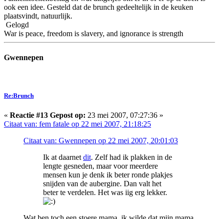
ook een idee. Gesteld dat de brunch gedeeltelijk in de keuken
plaatsvindt, natuurlijk.
Gelogd
War is peace, freedom is slavery, and ignorance is strength
Gwennepen
Re:Brunch
«
Reactie #13 Gepost op:
23 mei 2007, 07:27:36 »
Citaat van: fem fatale op 22 mei 2007, 21:18:25
Citaat van: Gwennepen op 22 mei 2007, 20:01:03
Ik at daarnet
dit
. Zelf had ik plakken in de
lengte gesneden, maar voor meerdere
mensen kun je denk ik beter ronde plakjes
snijden van de aubergine. Dan valt het
beter te verdelen. Het was iig erg lekker.
Wat ben toch een stoere mama, ik wilde dat mijn mama