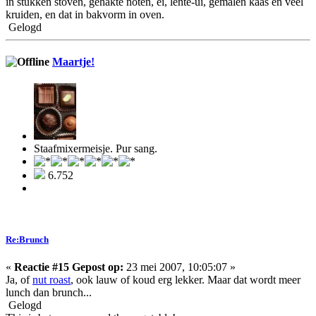
in stukken stoven, gehakte noten, ei, lente-ui, gemalen kaas en veel
kruiden, en dat in bakvorm in oven.
Gelogd
Maartje!
Staafmixermeisje. Pur sang.
6.752
Re:Brunch
«
Reactie #15 Gepost op:
23 mei 2007, 10:05:07 »
Ja, of
nut roast
, ook lauw of koud erg lekker. Maar dat wordt meer
lunch dan brunch...
Gelogd