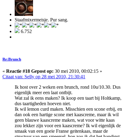
Staafmixermeisje. Pur sang.
6.752
Re:Brunch
«
Reactie #18 Gepost op:
30 mei 2010, 00:02:15 »
Citaat van: Selly op 28 mei 2010, 21:30:41
Ik host over 2 weken een brunch, rond 10u/10.30. Dus
eigenlijk meer een laat ontbijt.
Wat zal ik eens maken? Ik koop een taart bij Holtkamp,
dus taartigheden hoeven niet.
Ik wil lemon curd maken. Misschien een scone erbij, en
dan ook een hartige scone met kaascreme, maar ik wil
geen blauwe kaascreme maken, wat voor witte kaas
zou lekker zijn voor een kaascreme? Ik wil eigenlijk de
smaak van een goeie Franse geitenkaas, maar de
structuur van een smeersel, hoe zou ik dat het handigst