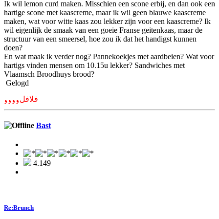
Ik wil lemon curd maken. Misschien een scone erbij, en dan ook een
hartige scone met kaascreme, maar ik wil geen blauwe kaascreme
maken, wat voor witte kaas zou lekker zijn voor een kaascreme? Ik
wil eigenlijk de smaak van een goeie Franse geitenkaas, maar de
structuur van een smeersel, hoe zou ik dat het handigst kunnen
doen?
En wat maak ik verder nog? Pannekoekjes met aardbeien? Wat voor
hartigs vinden mensen om 10.15u lekker? Sandwiches met
Vlaamsch Broodhuys brood?
Gelogd
,,,,
فلافل
Bast
4.149
Re:Brunch