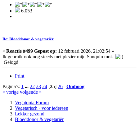
6.053
Re: Bloeddonor & vegetariër
«
Reactie #499 Gepost op:
12 februari 2026, 21:02:54 »
Ik gebruik ook nog steeds met plezier mijn Sanquin mok
Gelogd
Print
Pagina's:
1
...
22
23
24
[
25
]
26
Omhoog
« vorige
volgende »
Vegatopia Forum
Vegetarisch - voor iedereen
Lekker gezond
Bloeddonor & vegetariër