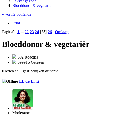
Lekker gezond
Bloeddonor & vegetariër
« vorige
volgende »
Print
Pagina's:
1
...
22
23
24
[
25
]
26
Omlaag
Bloeddonor & vegetariër
502 Reacties
599916 Gelezen
0 leden en 1 gast bekijken dit topic.
LL de Ling
Moderator