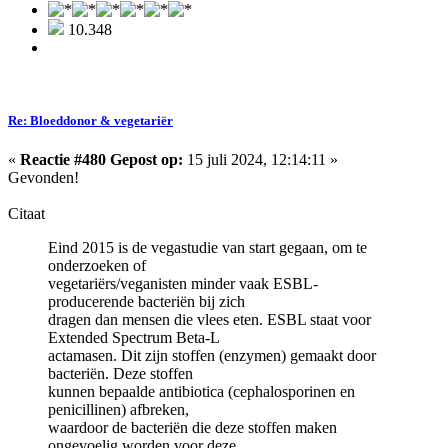
10.348
Re: Bloeddonor & vegetariër
«
Reactie #480 Gepost op:
15 juli 2024, 12:14:11 »
Gevonden!
Citaat
Eind 2015 is de vegastudie van start gegaan, om te
onderzoeken of
vegetariërs/veganisten minder vaak ESBL-
producerende bacteriën bij zich
dragen dan mensen die vlees eten. ESBL staat voor
Extended Spectrum Beta-L
actamasen. Dit zijn stoffen (enzymen) gemaakt door
bacteriën. Deze stoffen
kunnen bepaalde antibiotica (cephalosporinen en
penicillinen) afbreken,
waardoor de bacteriën die deze stoffen maken
ongevoelig worden voor deze