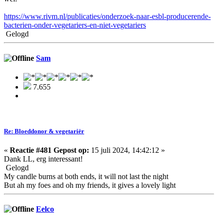
https://www.rivm.nl/publicaties/onderzoek-naar-esbl-producerende-
bacterien-onder-vegetariers-en-niet-vegetariers
Gelogd
Sam
7.655
Re: Bloeddonor & vegetariër
«
Reactie #481 Gepost op:
15 juli 2024, 14:42:12 »
Dank LL, erg interessant!
Gelogd
My candle burns at both ends, it will not last the night
But ah my foes and oh my friends, it gives a lovely light
Eelco