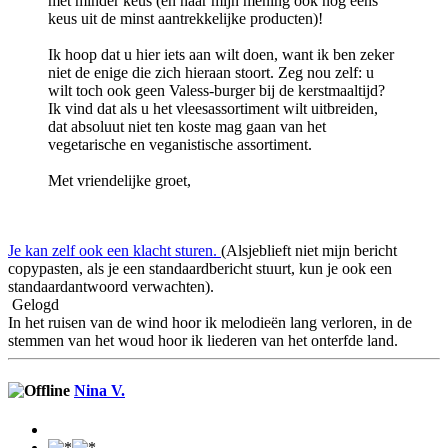
met minder keus (en naar mijn mening ook nog eens
keus uit de minst aantrekkelijke producten)!
Ik hoop dat u hier iets aan wilt doen, want ik ben zeker
niet de enige die zich hieraan stoort. Zeg nou zelf: u
wilt toch ook geen Valess-burger bij de kerstmaaltijd?
Ik vind dat als u het vleesassortiment wilt uitbreiden,
dat absoluut niet ten koste mag gaan van het
vegetarische en veganistische assortiment.
Met vriendelijke groet,
Je kan zelf ook een klacht sturen.
(Alsjeblieft niet mijn bericht
copypasten, als je een standaardbericht stuurt, kun je ook een
standaardantwoord verwachten).
Gelogd
In het ruisen van de wind hoor ik melodieën lang verloren, in de
stemmen van het woud hoor ik liederen van het onterfde land.
Nina V.