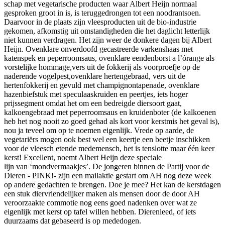
schap met vegetarische producten waar Albert Heijn normaal
gesproken groot in is, is teruggedrongen tot een noodrantsoen.
Daarvoor in de plaats zijn vleesproducten uit de bio-industrie
gekomen, afkomstig uit omstandigheden die het daglicht letterlijk
niet kunnen verdragen. Het zijn weer de donkere dagen bij Albert
Heijn. Ovenklare onverdoofd gecastreerde varkenshaas met
katenspek en peperroomsaus, ovenklare eendenborst a l’órange als
vorstelijke hommage,vers uit de fokkerij als voorproefje op de
naderende vogelpest,ovenklare hertengebraad, vers uit de
hertenfokkerij en gevuld met champignontapenade, ovenklare
hazenbiefstuk met speculaaskruiden en peertjes, iets hoger
prijssegment omdat het om een bedreigde diersoort gaat,
kalkoengebraad met peperroomsaus en kruidenboter (de kalkoenen
heb het nog nooit zo goed gehad als kort voor kerstmis het geval is),
nou ja teveel om op te noemen eigenlijk. Vrede op aarde, de
vegetariërs mogen ook best wel een keertje een beetje inschikken
voor de vleesch etende medemensch, het is tenslotte maar één keer
kerst! Excellent, noemt Albert Heijn deze speciale
lijn van ‘mondvermaakjes’. De jongeren binnen de Partij voor de
Dieren - PINK!- zijn een mailaktie gestart om AH nog deze week
op andere gedachten te brengen. Doe je mee? Het kan de kerstdagen
een stuk diervriendelijker maken als mensen door de door AH
veroorzaakte commotie nog eens goed nadenken over wat ze
eigenlijk met kerst op tafel willen hebben. Dierenleed, of iets
duurzaams dat gebaseerd is op mededogen.