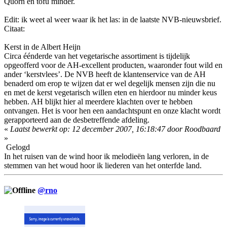
Quorn en tofu minder.
Edit: ik weet al weer waar ik het las: in de laatste NVB-nieuwsbrief.
Citaat:
Kerst in de Albert Heijn
Circa éénderde van het vegetarische assortiment is tijdelijk
opgeofferd voor de AH-excellent producten, waaronder fout wild en
ander ‘kerstvlees’. De NVB heeft de klantenservice van de AH
benaderd om erop te wijzen dat er wel degelijk mensen zijn die nu
en met de kerst vegetarisch willen eten en hierdoor nu minder keus
hebben. AH blijkt hier al meerdere klachten over te hebben
ontvangen. Het is voor hen een aandachtspunt en onze klacht wordt
gerapporteerd aan de desbetreffende afdeling.
«
Laatst bewerkt op: 12 december 2007, 16:18:47 door Roodbaard
»
Gelogd
In het ruisen van de wind hoor ik melodieën lang verloren, in de
stemmen van het woud hoor ik liederen van het onterfde land.
@rno