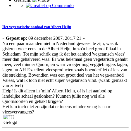
Geslacht:
Het vegetarische aanbod van Albert Heijn
«
Gepost op:
09 december 2007, 20:17:21 »
Na een paar maanden niet in Nederland geweest te zijn, was ik
gisteren weer eens in de Albert Heijn, in zo'n heel groot filiaal in
Schiedam. Tot mijn schrik zag ik dat het aanbod 'vegetarisch vlees'
meer dan gehalveerd was! Er was helemaal geen vegetarisch gehakt
meer, veel minder Quorn, en waar vroeger nog veggieburgers lagen,
lagen nu AH Excellent vleesproducten zoals hoenderfilet of iets van
die strekking. Bovendien was een groot deel van het vega-aanbod
Valess, wat ik toch niet echt super-vegetarisch vind. (want: gemaakt
van zuivel)
Help! Is dit alleen in 'mijn' Albert Heijn, of is het aanbod op
landelijke schaal geslonken? Kunnen jullie nog wel alle
Quornsoorten en gehakt krijgen?
Het kan toch niet zo zijn dat er ineens minder vraag is naar
vleesvervangers?
Gelogd