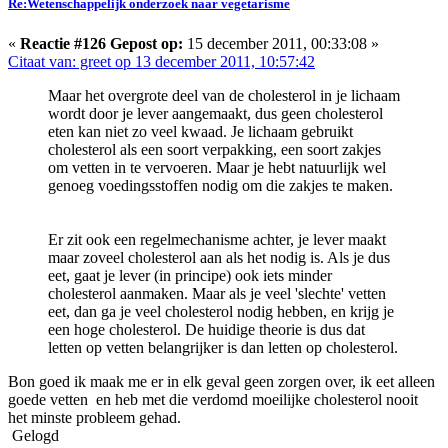
Re:Wetenschappelijk onderzoek naar vegetarisme
«
Reactie #126 Gepost op:
15 december 2011, 00:33:08 »
Citaat van: greet op 13 december 2011, 10:57:42
Maar het overgrote deel van de cholesterol in je lichaam
wordt door je lever aangemaakt, dus geen cholesterol
eten kan niet zo veel kwaad. Je lichaam gebruikt
cholesterol als een soort verpakking, een soort zakjes
om vetten in te vervoeren. Maar je hebt natuurlijk wel
genoeg voedingsstoffen nodig om die zakjes te maken.
Er zit ook een regelmechanisme achter, je lever maakt
maar zoveel cholesterol aan als het nodig is. Als je dus
eet, gaat je lever (in principe) ook iets minder
cholesterol aanmaken. Maar als je veel 'slechte' vetten
eet, dan ga je veel cholesterol nodig hebben, en krijg je
een hoge cholesterol. De huidige theorie is dus dat
letten op vetten belangrijker is dan letten op cholesterol.
Bon goed ik maak me er in elk geval geen zorgen over, ik eet alleen
goede vetten en heb met die verdomd moeilijke cholesterol nooit
het minste probleem gehad.
Gelogd