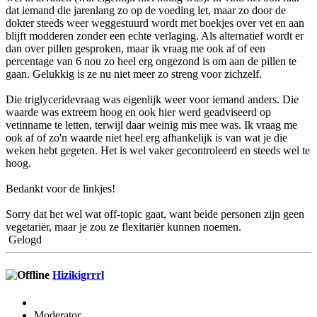
dat iemand die jarenlang zo op de voeding let, maar zo door de
dokter steeds weer weggestuurd wordt met boekjes over vet en aan
blijft modderen zonder een echte verlaging. Als alternatief wordt er
dan over pillen gesproken, maar ik vraag me ook af of een
percentage van 6 nou zo heel erg ongezond is om aan de pillen te
gaan. Gelukkig is ze nu niet meer zo streng voor zichzelf.
Die triglyceridevraag was eigenlijk weer voor iemand anders. Die
waarde was extreem hoog en ook hier werd geadviseerd op
vetinname te letten, terwijl daar weinig mis mee was. Ik vraag me
ook af of zo'n waarde niet heel erg afhankelijk is van wat je die
weken hebt gegeten. Het is wel vaker gecontroleerd en steeds wel te
hoog.
Bedankt voor de linkjes!
Sorry dat het wel wat off-topic gaat, want beide personen zijn geen
vegetariër, maar je zou ze flexitariër kunnen noemen.
Gelogd
Hizikigrrrl
Moderator