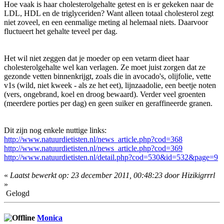
Hoe vaak is haar cholesterolgehalte getest en is er gekeken naar de
LDL, HDL en de triglyceriden? Want alleen totaal cholesterol zegt
niet zoveel, en een eenmalige meting al helemaal niets. Daarvoor
fluctueert het gehalte teveel per dag.
Het wil niet zeggen dat je moeder op een vetarm dieet haar
cholesterolgehalte wel kan verlagen. Ze moet juist zorgen dat ze
gezonde vetten binnenkrijgt, zoals die in avocado's, olijfolie, vette
v1s (wild, niet kweek - als ze het eet), lijnzaadolie, een beetje noten
(vers, ongebrand, koel en droog bewaard). Verder veel groenten
(meerdere porties per dag) en geen suiker en geraffineerde granen.
Dit zijn nog enkele nuttige links:
http://www.natuurdietisten.nl/news_article.php?cod=368
http://www.natuurdietisten.nl/news_article.php?cod=369
http://www.natuurdietisten.nl/detail.php?cod=530&id=532&page=9
«
Laatst bewerkt op: 23 december 2011, 00:48:23 door Hizikigrrrl
»
Gelogd
Monica