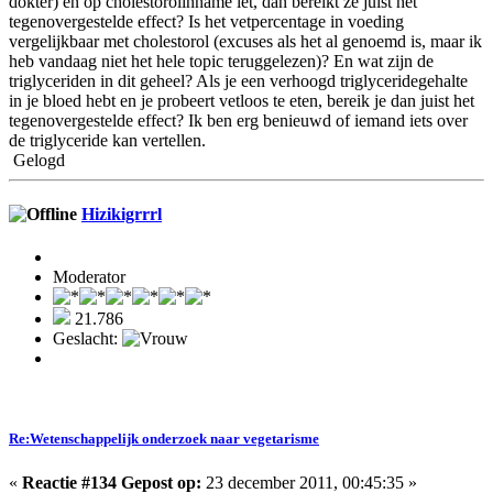
dokter) en op cholestorolinname let, dan bereikt ze juist het
tegenovergestelde effect? Is het vetpercentage in voeding
vergelijkbaar met cholestorol (excuses als het al genoemd is, maar ik
heb vandaag niet het hele topic teruggelezen)? En wat zijn de
triglyceriden in dit geheel? Als je een verhoogd triglyceridegehalte
in je bloed hebt en je probeert vetloos te eten, bereik je dan juist het
tegenovergestelde effect? Ik ben erg benieuwd of iemand iets over
de triglyceride kan vertellen.
Gelogd
Hizikigrrrl
Moderator
21.786
Geslacht:
Re:Wetenschappelijk onderzoek naar vegetarisme
«
Reactie #134 Gepost op:
23 december 2011, 00:45:35 »