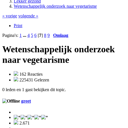
Lekker gezond
Wetenschappelijk onderzoek naar vegetarisme
« vorige
volgende »
Print
Pagina's:
1
...
4
5
6
[
7
]
8
9
Omlaag
Wetenschappelijk onderzoek
naar vegetarisme
162 Reacties
225431 Gelezen
0 leden en 1 gast bekijken dit topic.
greet
2.671