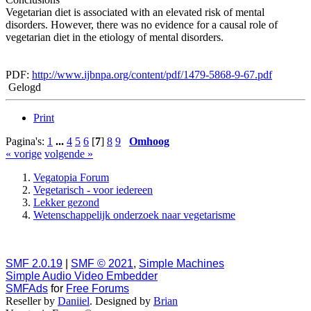
Vegetarian diet is associated with an elevated risk of mental
disorders. However, there was no evidence for a causal role of
vegetarian diet in the etiology of mental disorders.
PDF:
http://www.ijbnpa.org/content/pdf/1479-5868-9-67.pdf
Gelogd
Print
Pagina's:
1
...
4
5
6
[
7
]
8
9
Omhoog
« vorige
volgende »
Vegatopia Forum
Vegetarisch - voor iedereen
Lekker gezond
Wetenschappelijk onderzoek naar vegetarisme
SMF 2.0.19
|
SMF © 2021
,
Simple Machines
Simple Audio Video Embedder
SMFAds
for
Free Forums
Reseller by
Daniiel
. Designed by
Brian