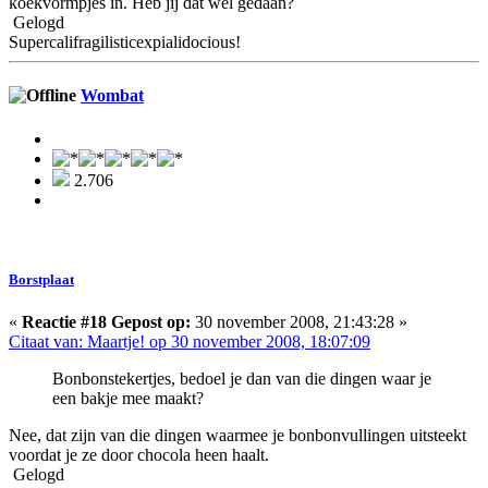
koekvormpjes in. Heb jij dat wel gedaan?
Gelogd
Supercalifragilisticexpialidocious!
Wombat
2.706
Borstplaat
«
Reactie #18 Gepost op:
30 november 2008, 21:43:28 »
Citaat van: Maartje! op 30 november 2008, 18:07:09
Bonbonstekertjes, bedoel je dan van die dingen waar je
een bakje mee maakt?
Nee, dat zijn van die dingen waarmee je bonbonvullingen uitsteekt
voordat je ze door chocola heen haalt.
Gelogd