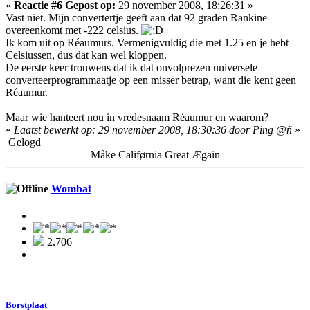
«
Reactie #6 Gepost op:
29 november 2008, 18:26:31 »
Vast niet. Mijn convertertje geeft aan dat 92 graden Rankine
overeenkomt met -222 celsius.
Ik kom uit op Réaumurs. Vermenigvuldig die met 1.25 en je hebt
Celsiussen, dus dat kan wel kloppen.
De eerste keer trouwens dat ik dat onvolprezen universele
converteerprogrammaatje op een misser betrap, want die kent geen
Réaumur.
Maar wie hanteert nou in vredesnaam Réaumur en waarom?
«
Laatst bewerkt op: 29 november 2008, 18:30:36 door Ping @ñ
»
Gelogd
Måke Califørnia Great Ægain
Wombat
2.706
Borstplaat