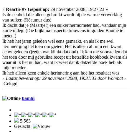
«
Reactie #7 Gepost op:
29 november 2008, 19:27:23 »
Is de eenheid die alleen gebruikt wordt bij de warme verwerking
van suiker. (Réaumur dus)
Ik dacht dat je (Maartje!) een suikerthermometer had, vandaar mijn
korte uitleg. (Die blijkt na inspectie trouwens in graden Baumé te
meten.)
Ik heb het jaren geleden wel eens gemaakt, en als ik me wel
herinner ging het toen om gieten. Het is alleen al ruim een kwart
eeuw geleden (jeetje, wat klinkt dat oud). Ik kan me voorstellen dat
het toen door mij gebruikte recept uit hetzelfde kookboek kwam als
waaruit ik het nu had, want ik weet dat ik datzelfde boek heb als
mijn moeder.
Ik heb alleen geen enkele herinnering aan hoe het resultaat was.
«
Laatst bewerkt op: 29 november 2008, 19:31:33 door Wombat
»
Gelogd
bambi
5.563
Geslacht: