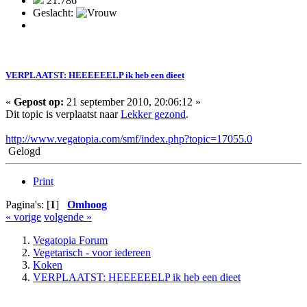
21.786
Geslacht:
VERPLAATST: HEEEEEELP ik heb een dieet
«
Gepost op:
21 september 2010, 20:06:12 »
Dit topic is verplaatst naar
Lekker gezond
.
http://www.vegatopia.com/smf/index.php?topic=17055.0
Gelogd
Print
Pagina's: [
1
]
Omhoog
« vorige
volgende »
Vegatopia Forum
Vegetarisch - voor iedereen
Koken
VERPLAATST: HEEEEEELP ik heb een dieet