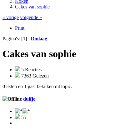
Koken
Cakes van sophie
« vorige
volgende »
Print
Pagina's: [
1
]
Omlaag
Cakes van sophie
5 Reacties
7363 Gelezen
0 leden en 1 gast bekijken dit topic.
duifje
55