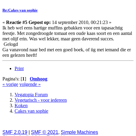
Re:Cakes van sophie
«
Reactie #5 Gepost op:
14 september 2010, 00:21:23 »
Ik heb wel eens hartige muffins gebakken voor een tapasachtig
feestje. Met zongedroogde tomaat een oude kaas soort en een aantal
met olijf erin. Was wel lekker, maar geen daverend succes.
Gelogd
Ga vanavond naar bed met een goed boek, of iig met iemand die er
een gelezen heeft!
Print
Pagina's: [
1
]
Omhoog
« vorige
volgende »
Vegatopia Forum
Vegetarisch - voor iedereen
Koken
Cakes van sophie
SMF 2.0.19
|
SMF © 2021
,
Simple Machines