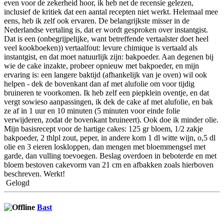
even voor de zekerheid hoor, ik heb net de recensie gelezen,
inclusief de kritiek dat een aantal recepten niet werkt. Helemaal mee
eens, heb ik zelf ook ervaren. De belangrijkste misser in de
Nederlandse vertaling is, dat er wordt gesproken over instantgist.
Dat is een (onbegrijpelijke, want betreffende vertaalster doet heel
veel kookboeken)) vertaalfout: levure chimique is vertaald als
instantgist, en dat moet natuurlijk zijn: bakpoeder. Aan degenen bij
wie de cake inzakte, probeer opnieuw met bakpoeder, en mijn
ervaring is: een langere baktijd (afhankelijk van je oven) wil ook
helpen - dek de bovenkant dan af met alufolie om voor tijdig
bruineren te voorkomen. Ik heb zelf een piepklein oventje, en dat
vergt sowieso aanpassingen, ik dek de cake af met alufolie, en bak
ze af in 1 uur en 10 minuten (5 minuten voor einde folie
verwijderen, zodat de bovenkant bruineert). Ook doe ik minder olie.
Mijn basisrecept voor de hartige cakes: 125 gr bloem, 1/2 zakje
bakpoeder, 2 thlpl zout, peper, in andere kom 1 dl witte wijn, o,5 dl
olie en 3 eieren loskloppen, dan mengen met bloemmengsel met
garde, dan vulling toevoegen. Beslag overdoen in beboterde en met
bloem bestoven cakevorm van 21 cm en afbakken zoals hierboven
beschreven. Werkt!
Gelogd
Bast