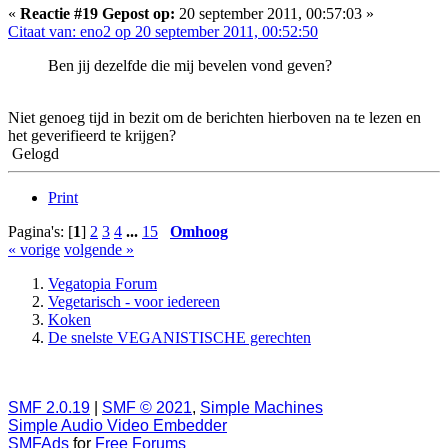
«
Reactie #19 Gepost op:
20 september 2011, 00:57:03 »
Citaat van: eno2 op 20 september 2011, 00:52:50
Ben jij dezelfde die mij bevelen vond geven?
Niet genoeg tijd in bezit om de berichten hierboven na te lezen en
het geverifieerd te krijgen?
Gelogd
Print
Pagina's: [
1
]
2
3
4
...
15
Omhoog
« vorige
volgende »
Vegatopia Forum
Vegetarisch - voor iedereen
Koken
De snelste VEGANISTISCHE gerechten
SMF 2.0.19
|
SMF © 2021
,
Simple Machines
Simple Audio Video Embedder
SMFAds
for
Free Forums