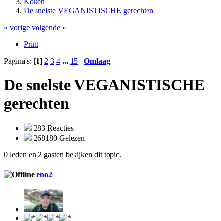
Koken
De snelste VEGANISTISCHE gerechten
« vorige
volgende »
Print
Pagina's: [
1
]
2
3
4
...
15
Omlaag
De snelste VEGANISTISCHE
gerechten
283 Reacties
268180 Gelezen
0 leden en 2 gasten bekijken dit topic.
eno2