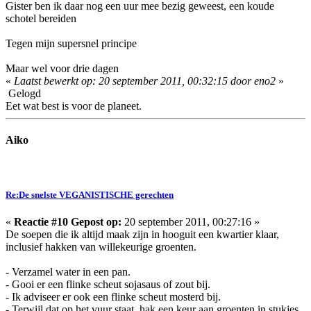
Gister ben ik daar nog een uur mee bezig geweest, een koude
schotel bereiden
Tegen mijn supersnel principe
Maar wel voor drie dagen
«
Laatst bewerkt op: 20 september 2011, 00:32:15 door eno2
»
Gelogd
Eet wat best is voor de planeet.
Aiko
Re:De snelste VEGANISTISCHE gerechten
«
Reactie #10 Gepost op:
20 september 2011, 00:27:16 »
De soepen die ik altijd maak zijn in hooguit een kwartier klaar,
inclusief hakken van willekeurige groenten.
- Verzamel water in een pan.
- Gooi er een flinke scheut sojasaus of zout bij.
- Ik adviseer er ook een flinke scheut mosterd bij.
- Terwijl dat op het vuur staat, hak een keur aan groenten in stukjes.