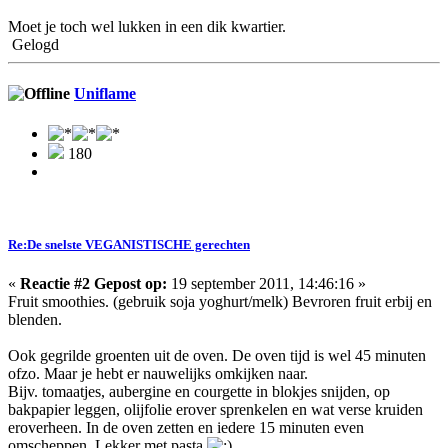
Moet je toch wel lukken in een dik kwartier.
Gelogd
Uniflame
180
Re:De snelste VEGANISTISCHE gerechten
«
Reactie #2 Gepost op:
19 september 2011, 14:46:16 »
Fruit smoothies. (gebruik soja yoghurt/melk) Bevroren fruit erbij en
blenden.
Ook gegrilde groenten uit de oven. De oven tijd is wel 45 minuten
ofzo. Maar je hebt er nauwelijks omkijken naar.
Bijv. tomaatjes, aubergine en courgette in blokjes snijden, op
bakpapier leggen, olijfolie erover sprenkelen en wat verse kruiden
eroverheen. In de oven zetten en iedere 15 minuten even
omscheppen. Lekker met pasta