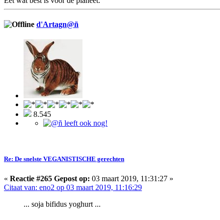
Eet wat best is voor de planeet.
d'Artagn@ñ
8.545
Re: De snelste VEGANISTISCHE gerechten
«
Reactie #265 Gepost op:
03 maart 2019, 11:31:27 »
Citaat van: eno2 op 03 maart 2019, 11:16:29
... soja bifidus yoghurt ...