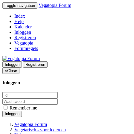
Vegatopia Forum
Toggle navigation
Index
Help
Kalender
Inloggen
Registreren
Vegatopia
Forumregels
Inloggen
Registreren
×
Close
Inloggen
Remember me
Inloggen
Vegatopia Forum
Vegetarisch - voor iedereen