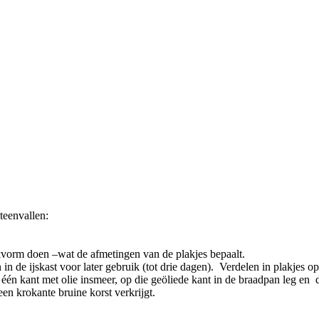
teenvallen:
akvorm doen –wat de afmetingen van de plakjes bepaalt.
n de ijskast voor later gebruik (tot drie dagen). Verdelen in plakjes 
én kant met olie insmeer, op die geöliede kant in de braadpan leg en 
een krokante bruine korst verkrijgt.