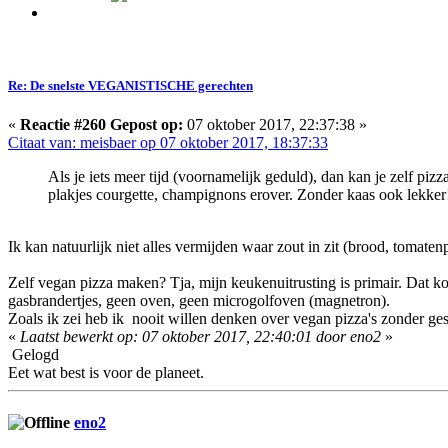
Re: De snelste VEGANISTISCHE gerechten
«
Reactie #260 Gepost op:
07 oktober 2017, 22:37:38 »
Citaat van: meisbaer op 07 oktober 2017, 18:37:33
Als je iets meer tijd (voornamelijk geduld), dan kan je zelf pi
plakjes courgette, champignons erover. Zonder kaas ook lekker! E
Ik kan natuurlijk niet alles vermijden waar zout in zit (brood, tomate
Zelf vegan pizza maken? Tja, mijn keukenuitrusting is primair. Dat kom
gasbrandertjes, geen oven, geen microgolfoven (magnetron).
Zoals ik zei heb ik nooit willen denken over vegan pizza's zonder ge
«
Laatst bewerkt op: 07 oktober 2017, 22:40:01 door eno2
»
Gelogd
Eet wat best is voor de planeet.
eno2