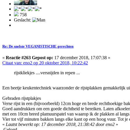
758
Geslacht:
Re: De snelste VEGANISTISCHE gerechten
«
Reactie #263 Gepost op:
17 december 2018, 17:07:38 »
Citaat van: eno2 op 20 oktober 2018, 10:22:42
rijstkliekjes ....versnijden in repen ...
Een beetje keukentechniek waarzonder de rijstplakken gemakkelijk ui
Gebraden rijstplakjes
Verse rijst in een (bijvoorbeeld) 12cm hoge en brede rechthoekige b
Goed aandrukken om een goede dichtheid te bereiken. Laten afkoelen i
met een 10cm breed plamuurspatel van waarop ik de plakken al langs é
Vier tot vijf minuten bakken langs elke kant op een hoog vuur. Tot je 
«
Laatst bewerkt op: 17 december 2018, 21:38:42 door eno2
»
Gelogd