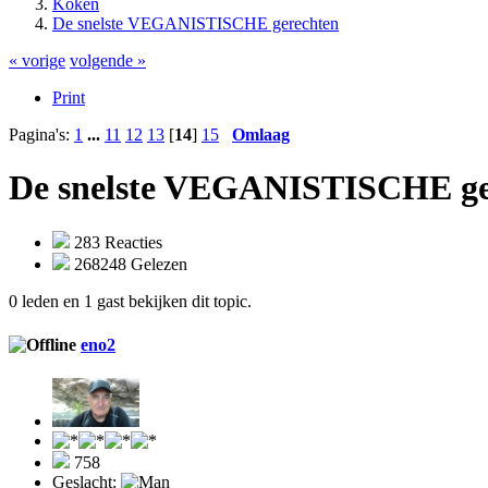
Koken
De snelste VEGANISTISCHE gerechten
« vorige
volgende »
Print
Pagina's:
1
...
11
12
13
[
14
]
15
Omlaag
De snelste VEGANISTISCHE ge
283 Reacties
268248 Gelezen
0 leden en 1 gast bekijken dit topic.
eno2
758
Geslacht: