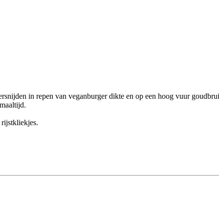
n versnijden in repen van veganburger dikte en op een hoog vuur goudb
maaltijd.
ijstkliekjes.