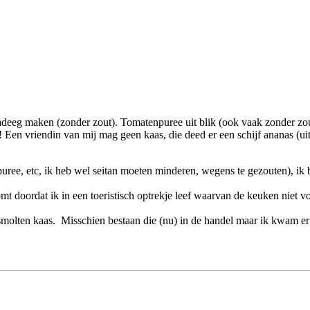
zzadeeg maken (zonder zout). Tomatenpuree uit blik (ook vaak zonder zout
en vriendin van mij mag geen kaas, die deed er een schijf ananas (uit b
npuree, etc, ik heb wel seitan moeten minderen, wegens te gezouten), ik
t doordat ik in een toeristisch optrekje leef waarvan de keuken niet vo
smolten kaas. Misschien bestaan die (nu) in de handel maar ik kwam er 