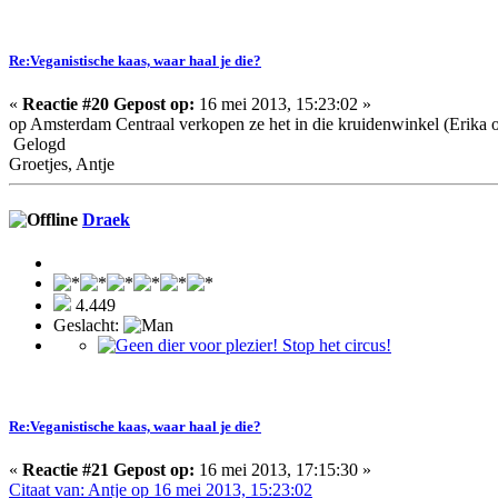
Re:Veganistische kaas, waar haal je die?
«
Reactie #20 Gepost op:
16 mei 2013, 15:23:02 »
op Amsterdam Centraal verkopen ze het in die kruidenwinkel (Erika o
Gelogd
Groetjes, Antje
Draek
4.449
Geslacht:
Re:Veganistische kaas, waar haal je die?
«
Reactie #21 Gepost op:
16 mei 2013, 17:15:30 »
Citaat van: Antje op 16 mei 2013, 15:23:02