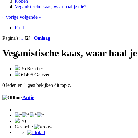
Koken
Veganistische kaas, waar haal je die?
« vorige
volgende »
Print
Pagina's:
1
[
2
]
Omlaag
Veganistische kaas, waar haal je
36 Reacties
61495 Gelezen
0 leden en 1 gast bekijken dit topic.
Antje
701
Geslacht: