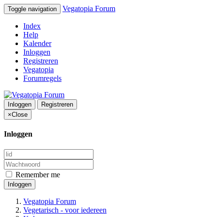
Vegatopia Forum
Toggle navigation
Index
Help
Kalender
Inloggen
Registreren
Vegatopia
Forumregels
Inloggen
Registreren
×
Close
Inloggen
Remember me
Inloggen
Vegatopia Forum
Vegetarisch - voor iedereen