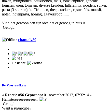
linzen, mungbonen, adukibonen, mais, tomatenpuree, gepelde
tomaten, uien, tomaten, diverse kruiden, fallafelmix, noedels, suiker,
pasta (3 soorten), koffiebonen, thee, crackers, rijstwafels, muesli,
noten, notenpasta, honing, agavesiroop.......
Vind het gewoon een fijn idee dat er genoeg in huis is!
Gelogd
chantalv80
911
Geslacht:
Re:Voorraadkast
«
Reactie #56 Gepost op:
01 november 2012, 07:32:14 »
Hamstereeeeeeeeeeeen
Gelogd
Want a sugarcube?