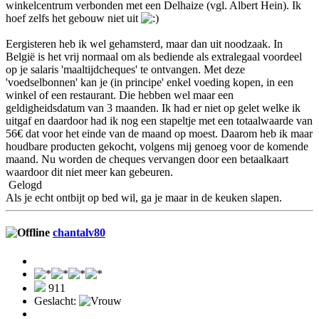
winkelcentrum verbonden met een Delhaize (vgl. Albert Hein). Ik
hoef zelfs het gebouw niet uit
Eergisteren heb ik wel gehamsterd, maar dan uit noodzaak. In
België is het vrij normaal om als bediende als extralegaal voordeel
op je salaris 'maaltijdcheques' te ontvangen. Met deze
'voedselbonnen' kan je (in principe' enkel voeding kopen, in een
winkel of een restaurant. Die hebben wel maar een
geldigheidsdatum van 3 maanden. Ik had er niet op gelet welke ik
uitgaf en daardoor had ik nog een stapeltje met een totaalwaarde van
56€ dat voor het einde van de maand op moest. Daarom heb ik maar
houdbare producten gekocht, volgens mij genoeg voor de komende
maand. Nu worden de cheques vervangen door een betaalkaart
waardoor dit niet meer kan gebeuren.
Gelogd
Als je echt ontbijt op bed wil, ga je maar in de keuken slapen.
chantalv80
911
Geslacht: