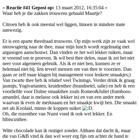
«
Reactie #41 Gepost op:
13 maart 2012, 16:35:04 »
Waar heb je die zakken trouwens gehaald Maartje?
Citroen heb ik ook meestal wel liggen, limoen in mindere mate
aanwezig.
Er is een aparte theedraad trouwens. Op mijn werk zijn ze vaak wel
nieuwsgierig naar de thee, maar mijn lunch wordt regelmatig met
argusogen aanschouwt. Dan vinden ze het wel lekker ruiken, maar
te vreemd om te proeven. Ik wil best thee delen, maar ik zet het niet
neer voor algemeen gebruik. Als ik er niet ben, kunnen ze er
helemaal niet bij. Iets teveel mensen om van thee te voorzien. Dan
gaan ze zelf maar klagen bij management voor leukere smaakjes;)
Van zwarte thee heb ik relatief veel Twinings. Verder drink ik graag
jasmijn, Yogivarianten, kruidenthee (brandnetel, salie) en heb ik een
voorliefde voor Duitse smaakthee zoals Romeo&Juliet (framboos-
amandel, daar is melasse ook lekker in) en van een ander merk
waarvan ik even de merknaam en het smaakje kwijt ben. Die smaakt
net als Koolaid, minus de koppen suiker
.
Oh, die rozenthee van Numi vond ik ook wel lekker. En
hibiscusthee.
Witte chocolade kan ik rustiger zonder. Althans dat dacht ik, maar
die van G&B vind ik dan wel weer erg fijn om achter de hand te