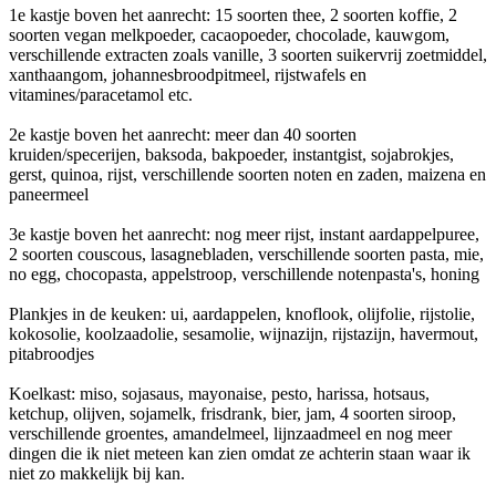
1e kastje boven het aanrecht: 15 soorten thee, 2 soorten koffie, 2
soorten vegan melkpoeder, cacaopoeder, chocolade, kauwgom,
verschillende extracten zoals vanille, 3 soorten suikervrij zoetmiddel,
xanthaangom, johannesbroodpitmeel, rijstwafels en
vitamines/paracetamol etc.
2e kastje boven het aanrecht: meer dan 40 soorten
kruiden/specerijen, baksoda, bakpoeder, instantgist, sojabrokjes,
gerst, quinoa, rijst, verschillende soorten noten en zaden, maizena en
paneermeel
3e kastje boven het aanrecht: nog meer rijst, instant aardappelpuree,
2 soorten couscous, lasagnebladen, verschillende soorten pasta, mie,
no egg, chocopasta, appelstroop, verschillende notenpasta's, honing
Plankjes in de keuken: ui, aardappelen, knoflook, olijfolie, rijstolie,
kokosolie, koolzaadolie, sesamolie, wijnazijn, rijstazijn, havermout,
pitabroodjes
Koelkast: miso, sojasaus, mayonaise, pesto, harissa, hotsaus,
ketchup, olijven, sojamelk, frisdrank, bier, jam, 4 soorten siroop,
verschillende groentes, amandelmeel, lijnzaadmeel en nog meer
dingen die ik niet meteen kan zien omdat ze achterin staan waar ik
niet zo makkelijk bij kan.