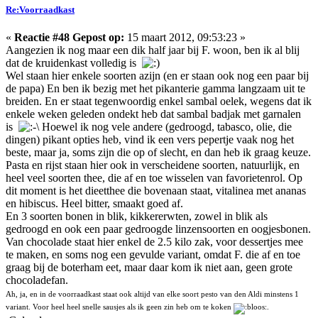
Re:Voorraadkast
«
Reactie #48 Gepost op:
15 maart 2012, 09:53:23 »
Aangezien ik nog maar een dik half jaar bij F. woon, ben ik al blij
dat de kruidenkast volledig is
Wel staan hier enkele soorten azijn (en er staan ook nog een paar bij
de papa) En ben ik bezig met het pikanterie gamma langzaam uit te
breiden. En er staat tegenwoordig enkel sambal oelek, wegens dat ik
enkele weken geleden ondekt heb dat sambal badjak met garnalen
is
Hoewel ik nog vele andere (gedroogd, tabasco, olie, die
dingen) pikant opties heb, vind ik een vers pepertje vaak nog het
beste, maar ja, soms zijn die op of slecht, en dan heb ik graag keuze.
Pasta en rijst staan hier ook in verscheidene soorten, natuurlijk, en
heel veel soorten thee, die af en toe wisselen van favorietenrol. Op
dit moment is het dieetthee die bovenaan staat, vitalinea met ananas
en hibiscus. Heel bitter, smaakt goed af.
En 3 soorten bonen in blik, kikkererwten, zowel in blik als
gedroogd en ook een paar gedroogde linzensoorten en oogjesbonen.
Van chocolade staat hier enkel de 2.5 kilo zak, voor dessertjes mee
te maken, en soms nog een gevulde variant, omdat F. die af en toe
graag bij de boterham eet, maar daar kom ik niet aan, geen grote
chocoladefan.
Ah, ja, en in de voorraadkast staat ook altijd van elke soort pesto van den Aldi minstens 1
variant. Voor heel heel snelle sausjes als ik geen zin heb om te koken
.