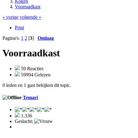
Koken
Voorraadkast
« vorige
volgende »
Print
Pagina's:
1
2
[
3
]
Omlaag
Voorraadkast
59 Reacties
59994 Gelezen
0 leden en 1 gast bekijken dit topic.
Temari
1.336
Geslacht: