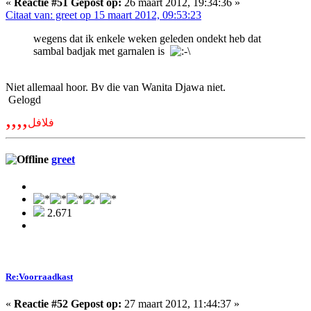
«
Reactie #51 Gepost op:
26 maart 2012, 19:34:36 »
Citaat van: greet op 15 maart 2012, 09:53:23
wegens dat ik enkele weken geleden ondekt heb dat
sambal badjak met garnalen is
Niet allemaal hoor. Bv die van Wanita Djawa niet.
Gelogd
,,,,
فلافل
greet
2.671
Re:Voorraadkast
«
Reactie #52 Gepost op:
27 maart 2012, 11:44:37 »