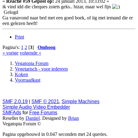
«
Reactie #59 Gepost op:
24 januari 2013, 10:33:02 »
ik vind idd die cheques zoiets geks.. bizar, maar wel fijn
Gelogd
Ga vanavond naar bed met een goed boek, of iig met iemand die er
een gelezen heeft!
Print
Pagina's:
1
2
[
3
]
Omhoog
« vorige
volgende »
Vegatopia Forum
Vegetarisch - voor iedereen
Koken
Voorraadkast
SMF 2.0.19
|
SMF © 2021
,
Simple Machines
Simple Audio Video Embedder
SMFAds
for
Free Forums
Reseller by
Daniiel
. Designed by
Brian
Vegatopia Forum ©
Pagina opgebouwd in 0.047 seconden met 24 queries.