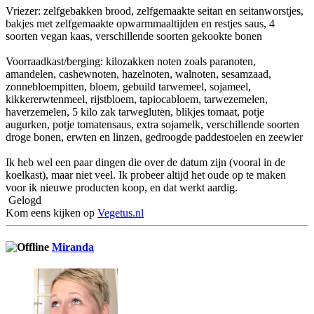
Vriezer: zelfgebakken brood, zelfgemaakte seitan en seitanworstjes,
bakjes met zelfgemaakte opwarmmaaltijden en restjes saus, 4
soorten vegan kaas, verschillende soorten gekookte bonen
Voorraadkast/berging: kilozakken noten zoals paranoten,
amandelen, cashewnoten, hazelnoten, walnoten, sesamzaad,
zonnebloempitten, bloem, gebuild tarwemeel, sojameel,
kikkererwtenmeel, rijstbloem, tapiocabloem, tarwezemelen,
haverzemelen, 5 kilo zak tarwegluten, blikjes tomaat, potje
augurken, potje tomatensaus, extra sojamelk, verschillende soorten
droge bonen, erwten en linzen, gedroogde paddestoelen en zeewier
Ik heb wel een paar dingen die over de datum zijn (vooral in de
koelkast), maar niet veel. Ik probeer altijd het oude op te maken
voor ik nieuwe producten koop, en dat werkt aardig.
Gelogd
Kom eens kijken op
Vegetus.nl
Miranda