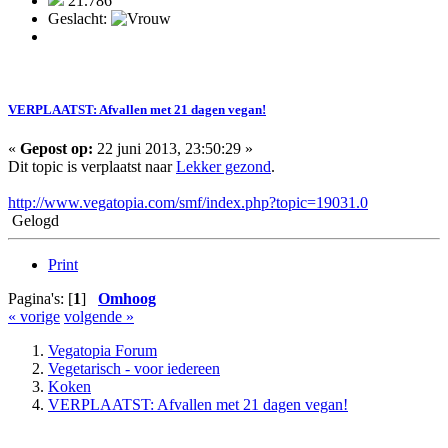
21.786
Geslacht:
VERPLAATST: Afvallen met 21 dagen vegan!
«
Gepost op:
22 juni 2013, 23:50:29 »
Dit topic is verplaatst naar
Lekker gezond
.
http://www.vegatopia.com/smf/index.php?topic=19031.0
Gelogd
Print
Pagina's: [
1
]
Omhoog
« vorige
volgende »
Vegatopia Forum
Vegetarisch - voor iedereen
Koken
VERPLAATST: Afvallen met 21 dagen vegan!