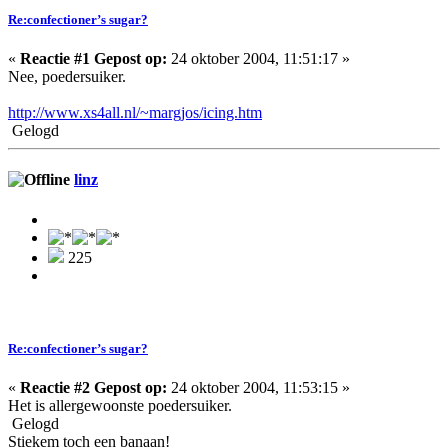
Re:confectioner’s sugar?
«
Reactie #1 Gepost op:
24 oktober 2004, 11:51:17 »
Nee, poedersuiker.
http://www.xs4all.nl/~margjos/icing.htm
Gelogd
linz
225
Re:confectioner’s sugar?
«
Reactie #2 Gepost op:
24 oktober 2004, 11:53:15 »
Het is allergewoonste poedersuiker.
Gelogd
Stiekem toch een banaan!