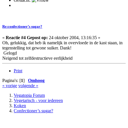
Geslacht:
Re:confectioner’s sugar?
«
Reactie #4 Gepost op:
24 oktober 2004, 13:16:35 »
Oh, gelukkig, dat heb ik namelijk in overvloede in de kast staan, in
tegenstelling tot gewone suiker. Dank!
Gelogd
Neigend tot zelfdestructieve eerlijkheid
Print
Pagina's: [
1
]
Omhoog
« vorige
volgende »
Vegatopia Forum
Vegetarisch - voor iedereen
Koken
Confectioner’s sugar?