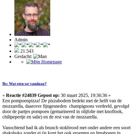
Admin
21.543
Geslacht:
Re: Wat eten we vandaag?
«
Reactie #24839 Gepost op:
30 maart 2025, 19:36:36 »
Een pompoenpizza! De pizzabodem bedekt met de helft van de
mozzarella, daarover fijngesneden champignons verdeeld, gevolgd
door de partjes pompoen (gemarineerd in olijfolie met knoflook,
chilipepertje en salie) en de rest van de mozzarella.
Vanochtend had ik als brunch stokbrood met onder andere een soort
shakshuka zonder ei (je kunt het ook groenten en limabonen in