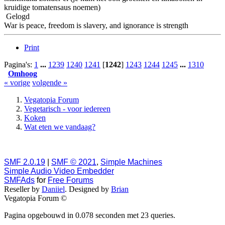
kruidige tomatensaus noemen)
Gelogd
War is peace, freedom is slavery, and ignorance is strength
Print
Pagina's:
1
...
1239
1240
1241
[
1242
]
1243
1244
1245
...
1310
Omhoog
« vorige
volgende »
Vegatopia Forum
Vegetarisch - voor iedereen
Koken
Wat eten we vandaag?
SMF 2.0.19
|
SMF © 2021
,
Simple Machines
Simple Audio Video Embedder
SMFAds
for
Free Forums
Reseller by
Daniiel
. Designed by
Brian
Vegatopia Forum ©
Pagina opgebouwd in 0.078 seconden met 23 queries.