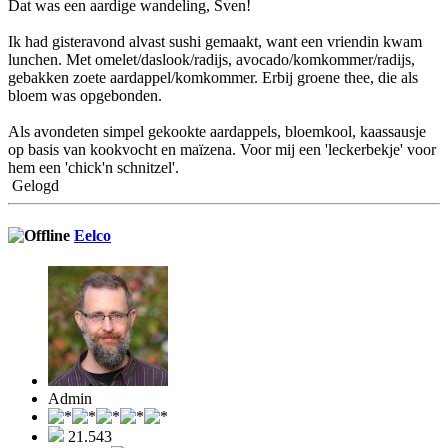
Dat was een aardige wandeling, Sven!
Ik had gisteravond alvast sushi gemaakt, want een vriendin kwam
lunchen. Met omelet/daslook/radijs, avocado/komkommer/radijs,
gebakken zoete aardappel/komkommer. Erbij groene thee, die als
bloem was opgebonden.
Als avondeten simpel gekookte aardappels, bloemkool, kaassausje
op basis van kookvocht en maïzena. Voor mij een 'leckerbekje' voor
hem een 'chick'n schnitzel'.
Gelogd
Eelco
Admin
21.543