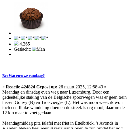
4.265
Geslacht:
Re: Wat eten we vandaag?
«
Reactie #24824 Gepost op:
26 maart 2025, 12:58:49 »
Maandag en dinsdag even weg naar Luxemburg. Door een
gedeeltelijke staking van de Belgische spoorwegen was er geen trein
tussen Gouvy (B) en Troisvierges (L). Het was mooi weer, ik wou
toch een flinke wandeling doen en de streek is erg mooi, daarom de
12 km maar te voet gedaan.
Maandagmiddag pita falafel met friet in Ettelbrück. 's Avonds in
Vianden bleken heel weinig restaurants open te zijn omdat het nog