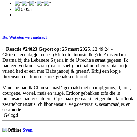
6.053
Re: Wat eten we vandaag?
«
Reactie #24823 Gepost op:
25 maart 2025, 22:49:24 »
Gisteren een dagje musea (Kiefer tentoonstelling) in Amsterdam.
Daarna bij the Lebanese Sajeria in de Utrechtse straat gegeten. Ik
had een volkoren wrap (manousheh) met halloumi en zaatar, mijn
vriend had er een met 'Babaganouj & greens'. Erbij een kopje
linzensoep en hummus met gebakken brood.
Vandaag had ik Chinese "nasi" gemaakt met champignons,ui, prei,
courgette, wortel, maïs en taugé. Erdoor gebakken tofu die in
hoisinsaus had gesudderd. Op smaak gemaakt het gember, knoflook,
zwartebonensaus, chilibonensaus, veg.oestersaus, sesamzaadjes en
sesamolie.
Gelogd
Sven