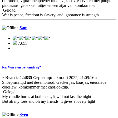
(knoflook, vijfkruidenpoeder uit de vijzel). Geserveerd met pittige
pindasaus, gebakken uitjes en een atjar van komkommer.
Gelogd
War is peace, freedom is slavery, and ignorance is strength
Sam
7.655
Re: Wat eten we vandaag?
«
Reactie #24835 Gepost op:
29 maart 2025, 21:09:16 »
Snoepmaaltijd met desembrood, crackertjes, kaasjes, eiersalade,
coleslaw, komkommer met knoflookdip.
Gelogd
My candle burns at both ends, it will not last the night
But ah my foes and oh my friends, it gives a lovely light
Sven