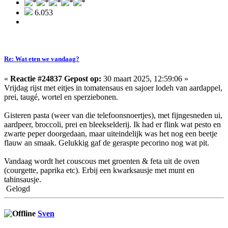
6.053
Re: Wat eten we vandaag?
«
Reactie #24837 Gepost op:
30 maart 2025, 12:59:06 »
Vrijdag rijst met eitjes in tomatensaus en sajoer lodeh van aardappel,
prei, taugé, wortel en sperziebonen.
Gisteren pasta (weer van die telefoonsnoertjes), met fijngesneden ui,
aardpeer, broccoli, prei en bleekselderij. Ik had er flink wat pesto en
zwarte peper doorgedaan, maar uiteindelijk was het nog een beetje
flauw an smaak. Gelukkig gaf de geraspte pecorino nog wat pit.
Vandaag wordt het couscous met groenten & feta uit de oven
(courgette, paprika etc). Erbij een kwarksausje met munt en
tahinsausje.
Gelogd
Sven