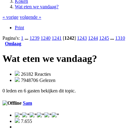
Koken
Wat eten we vandaag?
« vorige
volgende »
Print
Pagina's:
1
...
1239
1240
1241
[
1242
]
1243
1244
1245
...
1310
Omlaag
Wat eten we vandaag?
26182 Reacties
7948706 Gelezen
0 leden en 6 gasten bekijken dit topic.
Sam
7.655