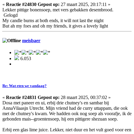
«
Reactie #24830 Gepost op:
27 maart 2025, 20:17:11 »
Lekker pittige bonensoep, met vers gebakken desembrood.
Gelogd
My candle burns at both ends, it will not last the night
But ah my foes and oh my friends, it gives a lovely light
meisbaer
6.053
Re: Wat eten we vandaag?
«
Reactie #24831 Gepost op:
28 maart 2025, 00:37:02 »
Dosa met paneer en ui, erbij drie chutney's en sambar bij
AnnaVilaasjn Utrecht. Mijn vriend had de curry uttappam, die ook
met de chutney's kwam. We hadden ook nog soep als voorafje, ik de
gebonden mais--groentensoep, hij een pittigere shezuan soep.
Erbij een glas lime juice. Lekker, niet duur en het vult goed voor een