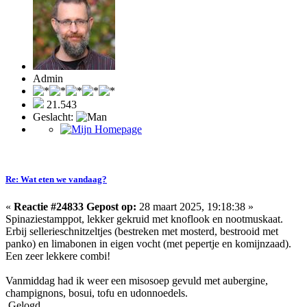
Admin
21.543
Geslacht:
Re: Wat eten we vandaag?
«
Reactie #24833 Gepost op:
28 maart 2025, 19:18:38 »
Spinaziestamppot, lekker gekruid met knoflook en nootmuskaat.
Erbij sellerieschnitzeltjes (bestreken met mosterd, bestrooid met
panko) en limabonen in eigen vocht (met pepertje en komijnzaad).
Een zeer lekkere combi!
Vanmiddag had ik weer een misosoep gevuld met aubergine,
champignons, bosui, tofu en udonnoedels.
Gelogd