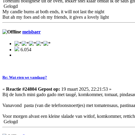
Tortellini bolognese uit de oven, lekker snel klaar omdat ik de saus gi
Gelogd
My candle burns at both ends, it will not last the night
But ah my foes and oh my friends, it gives a lovely light
meisbaer
6.054
Re: Wat eten we vandaag?
«
Reactie #24804 Gepost op:
19 maart 2025, 22:21:53 »
Bij de lunch mini gado gado met taugé, komkommer, tomaat, pindasaus
Vanavond pasta (van die telefoonsnoertjes) met tomatensaus, pastinaa
Voor morgen alvast een kleine slalade van witlof, komkommer, rettic
Gelogd