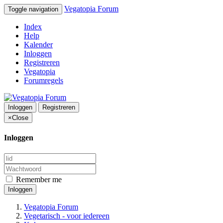
Vegatopia Forum
Toggle navigation
Index
Help
Kalender
Inloggen
Registreren
Vegatopia
Forumregels
Inloggen
Registreren
×
Close
Inloggen
Remember me
Inloggen
Vegatopia Forum
Vegetarisch - voor iedereen