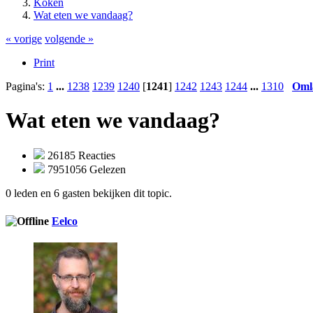
Koken
Wat eten we vandaag?
« vorige
volgende »
Print
Pagina's:
1
...
1238
1239
1240
[
1241
]
1242
1243
1244
...
1310
Oml
Wat eten we vandaag?
26185 Reacties
7951056 Gelezen
0 leden en 6 gasten bekijken dit topic.
Eelco