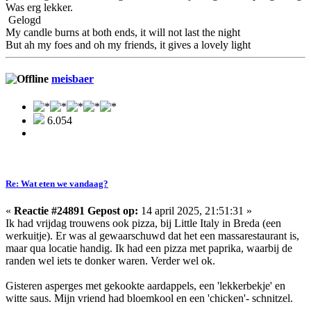
Was erg lekker.
Gelogd
My candle burns at both ends, it will not last the night
But ah my foes and oh my friends, it gives a lovely light
meisbaer
6.054
Re: Wat eten we vandaag?
«
Reactie #24891 Gepost op:
14 april 2025, 21:51:31 »
Ik had vrijdag trouwens ook pizza, bij Little Italy in Breda (een
werkuitje). Er was al gewaarschuwd dat het een massarestaurant is,
maar qua locatie handig. Ik had een pizza met paprika, waarbij de
randen wel iets te donker waren. Verder wel ok.
Gisteren asperges met gekookte aardappels, een 'lekkerbekje' en
witte saus. Mijn vriend had bloemkool en een 'chicken'- schnitzel.