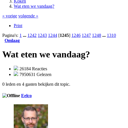
Koken
Wat eten we vandaag?
« vorige
volgende »
Print
Pagina's:
1
...
1242
1243
1244
[
1245
]
1246
1247
1248
...
1310
Omlaag
Wat eten we vandaag?
26184 Reacties
7950631 Gelezen
0 leden en 4 gasten bekijken dit topic.
Eelco