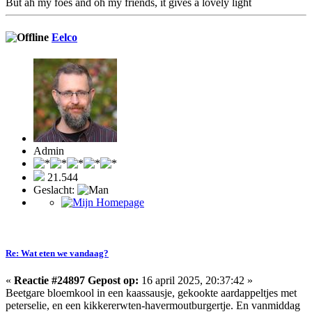
But ah my foes and oh my friends, it gives a lovely light
Eelco
Admin
21.544
Geslacht:
Re: Wat eten we vandaag?
«
Reactie #24897 Gepost op:
16 april 2025, 20:37:42 »
Beetgare bloemkool in een kaassausje, gekookte aardappeltjes met
peterselie, en een kikkererwten-havermoutburgertje. En vanmiddag