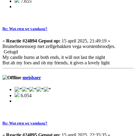
7.655
Re: Wat eten we vandaag?
«
Reactie #24894 Gepost op:
15 april 2025, 21:49:19 »
Bruinebonensoep met zelfgebakken vega worstenbroodjes.
Gelogd
My candle burns at both ends, it will not last the night
But ah my foes and oh my friends, it gives a lovely light
meisbaer
6.054
Re: Wat eten we vandaag?
«
Reactie #24895 Gepost op:
15 april 2025, 22:35:35 »