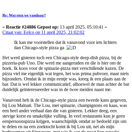
Re: Wat eten we vandaag?
«
Reactie #24886 Gepost op:
13 april 2025, 05:10:41 »
Citaat van: Eelco op 11 april 2025, 21:02:02
Ik kan me voorstellen dat ik vanavond voor iets lichters
dan Chicago-style pizza ga
Het werd gisteren toch een Chicago-style deep-dish pizza, bij de
pizzeria-pub Uno. Die werd me aangeraden en die is hier om de
hoek. Ik koos voor de spinazie-pizza met verschillende kazen. De
pizza viel me eigenlijk wat tegen, het was prima pubvoer, maar niets
bijzonders. Omdat ik in mijn eentje was, kreeg ik een plaats aan de
bar. Dat is wel lekker communicatief, alhoewel de man achter de bar
duidelijk geïnteresseerder was in de twee meiden naast me.
Vanavond heb ik de Chicago-style pizza een tweede kans gegeven,
bij Lou Malnati. The Lou, met spinazie, champignons en kaas, was
een heel ander verhaal dan die van gisteren. Lekker deeg, een
stevige korst en smakelijke vulling. In veel restaurants kun je geen
eenpersoonspizza krijgen, waarschijnlijk omdat ze bedoeld zijn om
te delen en na een zoektocht komt ik bij Lou uit, net als mijn
barbuurman uit Singapore, met wie ik aan de praat ben geraakt.