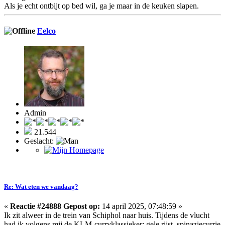
Als je echt ontbijt op bed wil, ga je maar in de keuken slapen.
Eelco
Admin
21.544
Geslacht:
Re: Wat eten we vandaag?
«
Reactie #24888 Gepost op:
14 april 2025, 07:48:59 »
Ik zit alweer in de trein van Schiphol naar huis. Tijdens de vlucht
had ik volgens mij de KLM-curryklassieker: gele rijst, spinaziecurrie