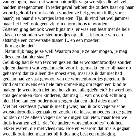
van gelogen, maar dat waren natuurlijk vega worstjes die wij zelf
hadden meegenomen. In ieder geval hebben die ouders haar op haar
woord geloofd (of misschien vonden ze het gewoon lullig voor
haar?) en haar die worstjes laten eten. Tja, ik vind het wel jammer
maar het heeft ook geen zin om enorm boos te worden.
Gisteren ging het ook weer bijna mis, er was een feest met de hele
klas en er stonden worstenbroodjes op tafel. Ik hoorde van een
afstandje een conversatie tussen L. en een moeder:
"Ik mag die niet"
"Natuurlijk mag je ze wel! Waarom zou je ze niet mogen, je mag
alles eten dat hier staat!"
Gelukkig had ik van tevoren gezien dat er worstenbroodjes zouden
zijn en daarom wat vegetarische voor L. gemaakt, en er bij haar op
gehamerd dat ze alleen die moest eten, maar als ik dat niet had
gedaan had ze vast gewoon van de worstenbroodjes gegeten. Ik
vind dat trouwens een hele rare opmerking om tegen een kind te
maken, je weet toch niet hoe het zit met allergieën etc? Er werd ook
cola gedronken door kinderen, dat mag L. van ons ook echt nog
niet. Hoe kan een ouder nou zeggen dat een kind alles mag?
Met het kerstfeest (waar ik niet bij was) had ik ook vegetarische
worstenbroodjes gemaakt en zouden de klassenmoeders in de gaten
houden dat ze alleen vegetarische dingen zou eten, maar toen we
thuis kwamen zei L. dat "de andere worstenbroodjes" ook heel
lekker waren, die met vlees dus. Hoe en waarom dat mis is gegaan
weet ik ook niet, maar het blijft dus nog best een uitdaging.