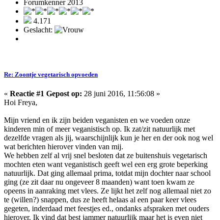
Forumkenner 2013
4.171
Geslacht:
Re: Zoontje vegetarisch opvoeden
«
Reactie #1 Gepost op:
28 juni 2016, 11:56:08 »
Hoi Freya,
Mijn vriend en ik zijn beiden veganisten en we voeden onze
kinderen min of meer veganistisch op. Ik zat/zit natuurlijk met
dezelfde vragen als jij, waarschijnlijk kun je her en der ook nog wel
wat berichten hierover vinden van mij.
We hebben zelf al vrij snel besloten dat ze buitenshuis vegetarisch
mochten eten want veganistisch geeft wel een erg grote beperking
natuurlijk. Dat ging allemaal prima, totdat mijn dochter naar school
ging (ze zit daar nu ongeveer 8 maanden) want toen kwam ze
opeens in aanraking met vlees. Ze lijkt het zelf nog allemaal niet zo
te (willen?) snappen, dus ze heeft helaas al een paar keer vlees
gegeten, inderdaad met feestjes ed., ondanks afspraken met ouders
hierover. Ik vind dat best jammer natuurlijk maar het is even niet