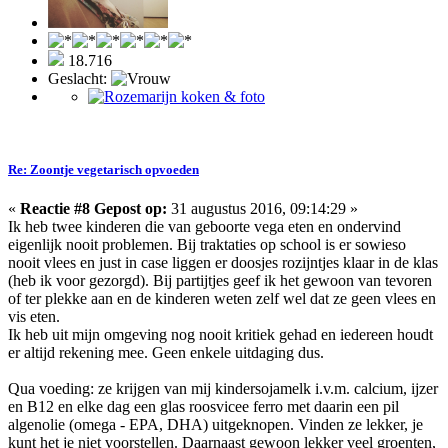
18.716
Geslacht:
Re: Zoontje vegetarisch opvoeden
«
Reactie #8 Gepost op:
31 augustus 2016, 09:14:29 »
Ik heb twee kinderen die van geboorte vega eten en ondervind
eigenlijk nooit problemen. Bij traktaties op school is er sowieso
nooit vlees en just in case liggen er doosjes rozijntjes klaar in de klas
(heb ik voor gezorgd). Bij partijtjes geef ik het gewoon van tevoren
of ter plekke aan en de kinderen weten zelf wel dat ze geen vlees en
vis eten.
Ik heb uit mijn omgeving nog nooit kritiek gehad en iedereen houdt
er altijd rekening mee. Geen enkele uitdaging dus.
Qua voeding: ze krijgen van mij kindersojamelk i.v.m. calcium, ijzer
en B12 en elke dag een glas roosvicee ferro met daarin een pil
algenolie (omega - EPA, DHA) uitgeknopen. Vinden ze lekker, je
kunt het je niet voorstellen. Daarnaast gewoon lekker veel groenten,