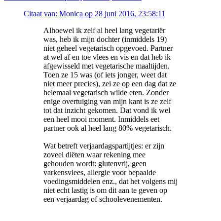
Citaat van: Monica op 28 juni 2016, 23:58:11
Alhoewel ik zelf al heel lang vegetariër
was, heb ik mijn dochter (inmiddels 19)
niet geheel vegetarisch opgevoed. Partner
at wel af en toe vlees en vis en dat heb ik
afgewisseld met vegetarische maaltijden.
Toen ze 15 was (of iets jonger, weet dat
niet meer precies), zei ze op een dag dat ze
helemaal vegetarisch wilde eten. Zonder
enige overtuiging van mijn kant is ze zelf
tot dat inzicht gekomen. Dat vond ik wel
een heel mooi moment. Inmiddels eet
partner ook al heel lang 80% vegetarisch.
Wat betreft verjaardagspartijtjes: er zijn
zoveel diëten waar rekening mee
gehouden wordt: glutenvrij, geen
varkensvlees, allergie voor bepaalde
voedingsmiddelen enz., dat het volgens mij
niet echt lastig is om dit aan te geven op
een verjaardag of schoolevenementen.