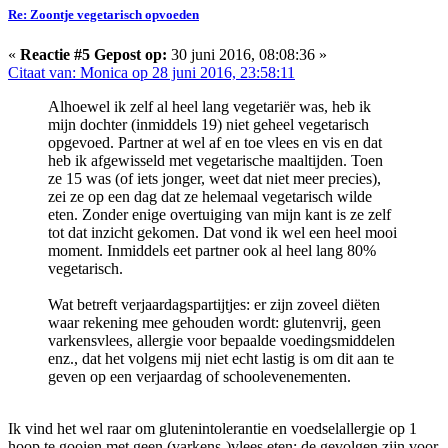
Re: Zoontje vegetarisch opvoeden
«
Reactie #5 Gepost op:
30 juni 2016, 08:08:36 »
Citaat van: Monica op 28 juni 2016, 23:58:11
Alhoewel ik zelf al heel lang vegetariër was, heb ik
mijn dochter (inmiddels 19) niet geheel vegetarisch
opgevoed. Partner at wel af en toe vlees en vis en dat
heb ik afgewisseld met vegetarische maaltijden. Toen
ze 15 was (of iets jonger, weet dat niet meer precies),
zei ze op een dag dat ze helemaal vegetarisch wilde
eten. Zonder enige overtuiging van mijn kant is ze zelf
tot dat inzicht gekomen. Dat vond ik wel een heel mooi
moment. Inmiddels eet partner ook al heel lang 80%
vegetarisch.
Wat betreft verjaardagspartijtjes: er zijn zoveel diëten
waar rekening mee gehouden wordt: glutenvrij, geen
varkensvlees, allergie voor bepaalde voedingsmiddelen
enz., dat het volgens mij niet echt lastig is om dit aan te
geven op een verjaardag of schoolevenementen.
Ik vind het wel raar om glutenintolerantie en voedselallergie op 1
hoop te gooien met geen (varkens-)vlees eten: de gevolgen zijn voor