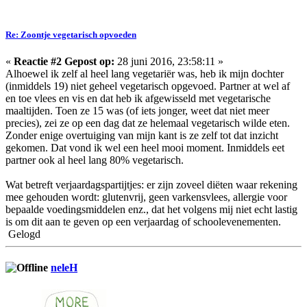
Re: Zoontje vegetarisch opvoeden
«
Reactie #2 Gepost op:
28 juni 2016, 23:58:11 »
Alhoewel ik zelf al heel lang vegetariër was, heb ik mijn dochter
(inmiddels 19) niet geheel vegetarisch opgevoed. Partner at wel af
en toe vlees en vis en dat heb ik afgewisseld met vegetarische
maaltijden. Toen ze 15 was (of iets jonger, weet dat niet meer
precies), zei ze op een dag dat ze helemaal vegetarisch wilde eten.
Zonder enige overtuiging van mijn kant is ze zelf tot dat inzicht
gekomen. Dat vond ik wel een heel mooi moment. Inmiddels eet
partner ook al heel lang 80% vegetarisch.
Wat betreft verjaardagspartijtjes: er zijn zoveel diëten waar rekening
mee gehouden wordt: glutenvrij, geen varkensvlees, allergie voor
bepaalde voedingsmiddelen enz., dat het volgens mij niet echt lastig
is om dit aan te geven op een verjaardag of schoolevenementen.
Gelogd
neleH