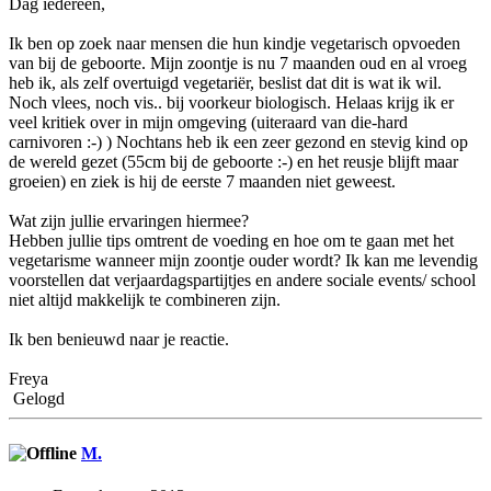
Dag iedereen,
Ik ben op zoek naar mensen die hun kindje vegetarisch opvoeden
van bij de geboorte. Mijn zoontje is nu 7 maanden oud en al vroeg
heb ik, als zelf overtuigd vegetariër, beslist dat dit is wat ik wil.
Noch vlees, noch vis.. bij voorkeur biologisch. Helaas krijg ik er
veel kritiek over in mijn omgeving (uiteraard van die-hard
carnivoren :-) ) Nochtans heb ik een zeer gezond en stevig kind op
de wereld gezet (55cm bij de geboorte :-) en het reusje blijft maar
groeien) en ziek is hij de eerste 7 maanden niet geweest.
Wat zijn jullie ervaringen hiermee?
Hebben jullie tips omtrent de voeding en hoe om te gaan met het
vegetarisme wanneer mijn zoontje ouder wordt? Ik kan me levendig
voorstellen dat verjaardagspartijtjes en andere sociale events/ school
niet altijd makkelijk te combineren zijn.
Ik ben benieuwd naar je reactie.
Freya
Gelogd
M.