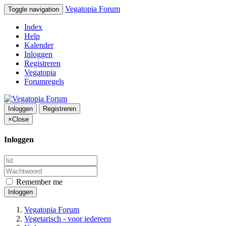
Vegatopia Forum
Toggle navigation
Index
Help
Kalender
Inloggen
Registreren
Vegatopia
Forumregels
Inloggen
Registreren
×
Close
Inloggen
Remember me
Inloggen
Vegatopia Forum
Vegetarisch - voor iedereen