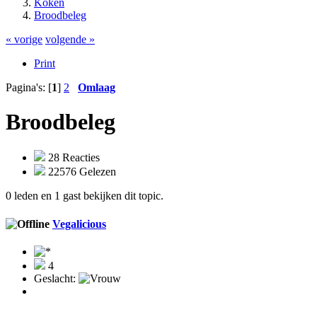
Koken
Broodbeleg
« vorige
volgende »
Print
Pagina's: [
1
]
2
Omlaag
Broodbeleg
28 Reacties
22576 Gelezen
0 leden en 1 gast bekijken dit topic.
Vegalicious
4
Geslacht: