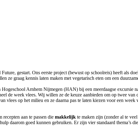
 Future, gestart. Ons eerste project (bewust op schoolreis) heeft als doe
willen ze graag kennis laten maken met vegetarisch eten om een duurzam
ie van Hogeschool Arnhem Nijmegen (HAN) bij een meerdaagse excursie n
h heel de week vlees. Wij willen ze de keuze aanbieden om op twee van 
n vlees op het milieu en ze daarna pas te laten kiezen voor een week veg
 recepten aan te passen die
makkelijk
te maken zijn (zonder al te vee
e hulp daarom goed kunnen gebruiken. Er zijn vier standaard thema’s di