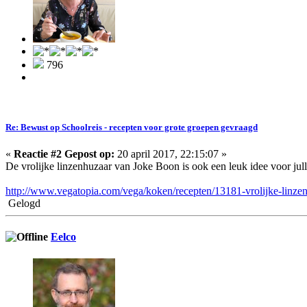
796
Re: Bewust op Schoolreis - recepten voor grote groepen gevraagd
«
Reactie #2 Gepost op:
20 april 2017, 22:15:07 »
De vrolijke linzenhuzaar van Joke Boon is ook een leuk idee voor julli
http://www.vegatopia.com/vega/koken/recepten/13181-vrolijke-linze
Gelogd
Eelco