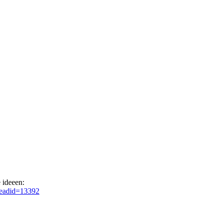
 ideeen:
readid=13392