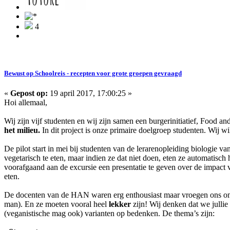
4
Bewust op Schoolreis - recepten voor grote groepen gevraagd
«
Gepost op:
19 april 2017, 17:00:25 »
Hoi allemaal,
Wij zijn vijf studenten en wij zijn samen een burgerinitiatief, Food and
het milieu.
In dit project is onze primaire doelgroep studenten. Wij 
De pilot start in mei bij studenten van de lerarenopleiding biolog
vegetarisch te eten, maar indien ze dat niet doen, eten ze automatisc
voorafgaand aan de excursie een presentatie te geven over de impact va
eten.
De docenten van de HAN waren erg enthousiast maar vroegen ons om
man). En ze moeten vooral heel
lekker
zijn! Wij denken dat we julli
(veganistische mag ook) varianten op bedenken. De thema’s zijn: