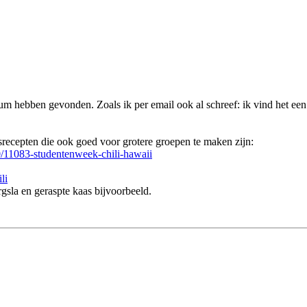
rum hebben gevonden. Zoals ik per email ook al schreef: ik vind het een 
isrecepten die ook goed voor grotere groepen te maken zijn:
0/11083-studentenweek-chili-hawaii
li
ergsla en geraspte kaas bijvoorbeeld.