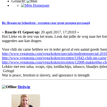
Geslacht:
Re: Bewust op Schoolreis - recepten voor grote groepen gevraagd
«
Reactie #1 Gepost op:
20 april 2017, 17:20:03 »
Hoi Lieke en de rest van het team. Leuk dat jullie de weg naar het fo
suggesties aan kan dragen.
Voor chili sin carne hebben we in ieder geval al een aantal goede bas
http://www.vegatopia.com/vega/koken/specials/studentenspecial-201
http://www.vegatopia.com/vega/koken/recepten/11842-chili-sin-carne
http://www.vegatopia.com/vega/koken/recepten/12008-makkelijke-chi
Lekker met een salsa, wraps, rijst, tortillachips, tabasco, blaadjes ijsb
Gelogd
War is peace, freedom is slavery, and ignorance is strength
Hedwig