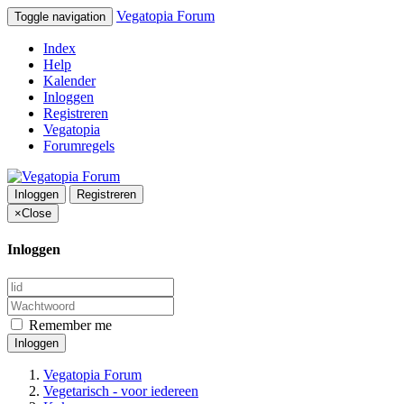
Vegatopia Forum
Toggle navigation
Index
Help
Kalender
Inloggen
Registreren
Vegatopia
Forumregels
Inloggen
Registreren
×
Close
Inloggen
Remember me
Inloggen
Vegatopia Forum
Vegetarisch - voor iedereen