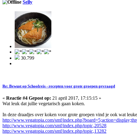
Selly
30.799
Re: Bewust op Schoolreis - recepten voor grote groepen gevraagd
«
Reactie #4 Gepost op:
21 april 2017, 17:15:15 »
Wat leuk dat jullie vegetarisch gaan koken.
In deze draadjes over koken voor grote groepen vind je ook wat leuke
http://www.vegatopia.com/smf/index.php?board=5;action=display;th
http://www.vegatopia.com/smf/index.php/topic,20528
http://www.vegatopia.com/smf/index.php/topic,13282