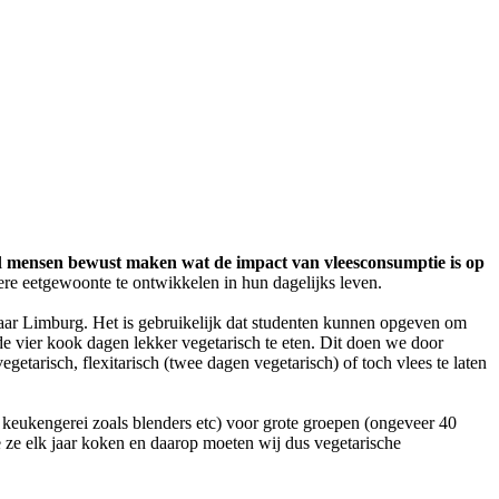
l
mensen bewust maken wat de impact van vleesconsumptie is op
ere eetgewoonte te ontwikkelen in hun dagelijks leven.
aar Limburg. Het is gebruikelijk dat studenten kunnen opgeven om
de vier kook dagen lekker vegetarisch te eten. Dit doen we door
etarisch, flexitarisch (twee dagen vegetarisch) of toch vlees te laten
l keukengerei zoals blenders etc) voor grote groepen (ongeveer 40
e ze elk jaar koken en daarop moeten wij dus vegetarische