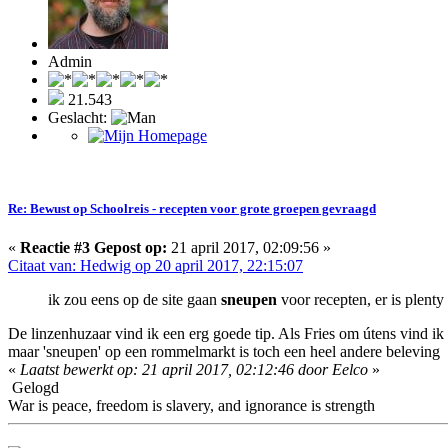
Admin
21.543
Geslacht:
Re: Bewust op Schoolreis - recepten voor grote groepen gevraagd
«
Reactie #3 Gepost op:
21 april 2017, 02:09:56 »
Citaat van: Hedwig op 20 april 2017, 22:15:07
ik zou eens op de site gaan
sneupen
voor recepten, er is plenty
De linzenhuzaar vind ik een erg goede tip. Als Fries om útens vind ik
maar 'sneupen' op een rommelmarkt is toch een heel andere beleving
«
Laatst bewerkt op: 21 april 2017, 02:12:46 door Eelco
»
Gelogd
War is peace, freedom is slavery, and ignorance is strength