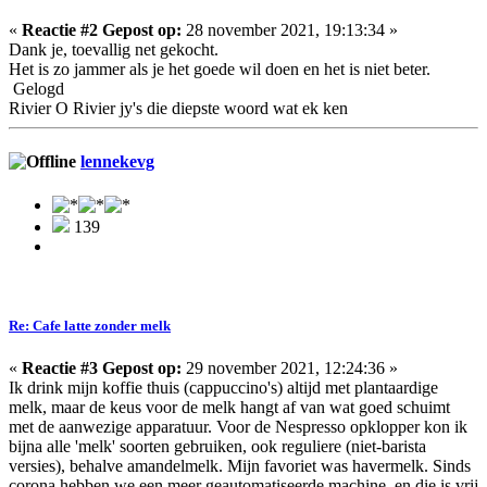
«
Reactie #2 Gepost op:
28 november 2021, 19:13:34 »
Dank je, toevallig net gekocht.
Het is zo jammer als je het goede wil doen en het is niet beter.
Gelogd
Rivier O Rivier jy's die diepste woord wat ek ken
lennekevg
139
Re: Cafe latte zonder melk
«
Reactie #3 Gepost op:
29 november 2021, 12:24:36 »
Ik drink mijn koffie thuis (cappuccino's) altijd met plantaardige
melk, maar de keus voor de melk hangt af van wat goed schuimt
met de aanwezige apparatuur. Voor de Nespresso opklopper kon ik
bijna alle 'melk' soorten gebruiken, ook reguliere (niet-barista
versies), behalve amandelmelk. Mijn favoriet was havermelk. Sinds
corona hebben we een meer geautomatiseerde machine, en die is vrij