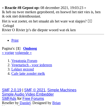
«
Reactie #8 Gepost op:
08 december 2021, 19:03:23 »
Ik heb nu twee merken geprobeerd, en hoewel het niet vies is, ben
ik ook niet dolenthousiast.
Het is wat zoeter, en het smaakt als het ware wat slapjes? 🤷‍♀️
Gelogd
Rivier O Rivier jy's die diepste woord wat ek ken
Print
Pagina's: [
1
]
Omhoog
« vorige
volgende »
Vegatopia Forum
Vegetarisch - voor iedereen
Lekker gezond
Cafe latte zonder melk
SMF 2.0.19
|
SMF © 2021
,
Simple Machines
Simple Audio Video Embedder
SMFAds
for
Free Forums
Reseller by
Daniiel
. Designed by
Brian