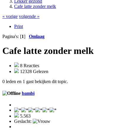
Lekker gezond
Cafe latte zonder melk
« vorige
volgende »
Print
Pagina's: [
1
]
Omlaag
Cafe latte zonder melk
8 Reacties
12328 Gelezen
0 leden en 1 gast bekijken dit topic.
bambi
5.563
Geslacht: