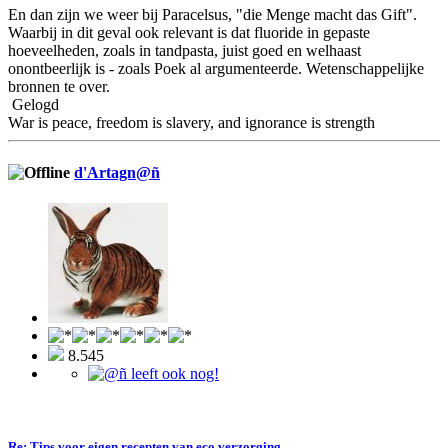
En dan zijn we weer bij Paracelsus, "die Menge macht das Gift".
Waarbij in dit geval ook relevant is dat fluoride in gepaste
hoeveelheden, zoals in tandpasta, juist goed en welhaast
onontbeerlijk is - zoals Poek al argumenteerde. Wetenschappelijke
bronnen te over.
Gelogd
War is peace, freedom is slavery, and ignorance is strength
d'Artagn@ñ
8.545
Re: Tips voor eigen recepten van eco verzorging