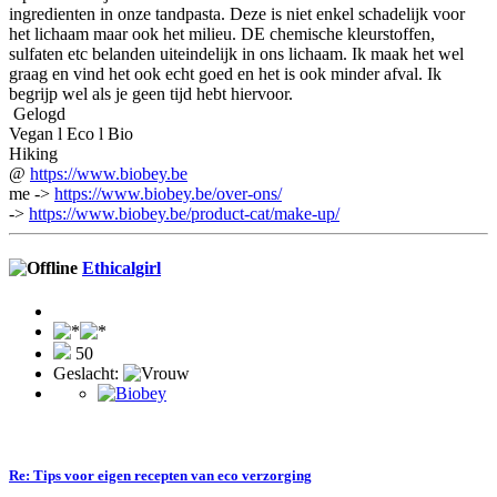
ingredienten in onze tandpasta. Deze is niet enkel schadelijk voor
het lichaam maar ook het milieu. DE chemische kleurstoffen,
sulfaten etc belanden uiteindelijk in ons lichaam. Ik maak het wel
graag en vind het ook echt goed en het is ook minder afval. Ik
begrijp wel als je geen tijd hebt hiervoor.
Gelogd
Vegan l Eco l Bio
Hiking
@
https://www.biobey.be
me ->
https://www.biobey.be/over-ons/
->
https://www.biobey.be/product-cat/make-up/
Ethicalgirl
50
Geslacht:
Re: Tips voor eigen recepten van eco verzorging