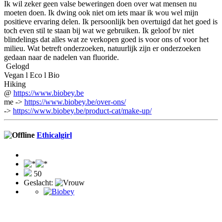
Ik wil zeker geen valse beweringen doen over wat mensen nu
moeten doen. Ik dwing ook niet om iets maar ik wou wel mijn
positieve ervaring delen. Ik persoonlijk ben overtuigd dat het goed is
toch even stil te staan bij wat we gebruiken. Ik geloof bv niet
blindelings dat alles wat ze verkopen goed is voor ons of voor het
milieu. Wat betreft onderzoeken, natuurlijk zijn er onderzoeken
gedaan naar de nadelen van fluoride.
Gelogd
Vegan l Eco l Bio
Hiking
@
https://www.biobey.be
me ->
https://www.biobey.be/over-ons/
->
https://www.biobey.be/product-cat/make-up/
Ethicalgirl
50
Geslacht: