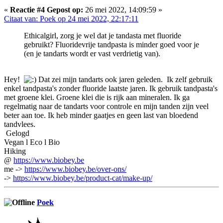
«
Reactie #4 Gepost op:
26 mei 2022, 14:09:59 »
Citaat van: Poek op 24 mei 2022, 22:17:11
Ethicalgirl, zorg je wel dat je tandasta met fluoride
gebruikt? Fluoridevrije tandpasta is minder goed voor je
(en je tandarts wordt er vast verdrietig van).
Hey!
Dat zei mijn tandarts ook jaren geleden. Ik zelf gebruik
enkel tandpasta's zonder fluoride laatste jaren. Ik gebruik tandpasta's
met groene klei. Groene klei die is rijk aan mineralen. Ik ga
regelmatig naar de tandarts voor controle en mijn tanden zijn veel
beter aan toe. Ik heb minder gaatjes en geen last van bloedend
tandvlees.
Gelogd
Vegan l Eco l Bio
Hiking
@
https://www.biobey.be
me ->
https://www.biobey.be/over-ons/
->
https://www.biobey.be/product-cat/make-up/
Poek