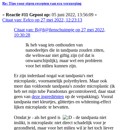
Re: Tips voor eigen recepten van eco verzorging
«
Reactie #11 Gepost op:
05 juni 2022, 13:56:09 »
Citaat van: Eelco op 27 mei 2022, 12:23:13
Citaat van: B@ñ@ñenschuimpje op 27 mei 2022,
10:30:28
Ik heb vaag iets onthouden van
nanodeeltjes die in tandpasta zouden zitten,
die weliswaar niet giftig zijn (of dat is
onwaarschijnlijk), maar wel een probleem
voor het milieu kunnen zijn.
Er zijn inderdaad nogal wat tandpasta's met
microplastic, voornamelijk polyethyleen. Maar ook
meer dan voldoende tandpasta's zonder microplastic (ik
heb net mijn tube Paradontax gecontroloeerd, daar staat
geen van
deze ingrediënten
op de verpakking). Vooral
tandpasta met kleurtjes, glittertjes en whitening-effect
lijken microplastic te bevatten.
Omdat je - als het goed is
- de tandpasta niet
inslikt, is microplastic niet direct schadelijk voor je
gezondheid, maar voor het milieu wil je het toch liever