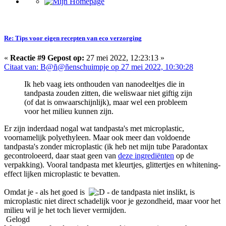
Re: Tips voor eigen recepten van eco verzorging
«
Reactie #9 Gepost op:
27 mei 2022, 12:23:13 »
Citaat van: B@ñ@ñenschuimpje op 27 mei 2022, 10:30:28
Ik heb vaag iets onthouden van nanodeeltjes die in
tandpasta zouden zitten, die weliswaar niet giftig zijn
(of dat is onwaarschijnlijk), maar wel een probleem
voor het milieu kunnen zijn.
Er zijn inderdaad nogal wat tandpasta's met microplastic,
voornamelijk polyethyleen. Maar ook meer dan voldoende
tandpasta's zonder microplastic (ik heb net mijn tube Paradontax
gecontroloeerd, daar staat geen van
deze ingrediënten
op de
verpakking). Vooral tandpasta met kleurtjes, glittertjes en whitening-
effect lijken microplastic te bevatten.
Omdat je - als het goed is
- de tandpasta niet inslikt, is
microplastic niet direct schadelijk voor je gezondheid, maar voor het
milieu wil je het toch liever vermijden.
Gelogd