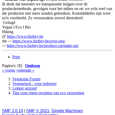
Ik denk dat moesten we transparantie krijgen over de
productiemethode, gevolgen voor het milieu en etc we echt veel van
die producten niet meer zouden gebruiken. Kuismiddelen zijn weer
zo'n voorbeeld. Ze veroorzaken zoveel dierenleed
Gelogd
Vegan l Eco l Bio
Hiking
@
https://www.biobey.be
me ->
https://www.biobey.be/over-ons/
->
https://www.biobey.be/product-cat/make-up/
Print
Pagina's: [
1
]
Omhoog
« vorige
volgende »
Vegatopia Forum
Vegetarisch - voor iedereen
Lekker gezond
Tips voor eigen recepten van eco verzorging
SMF 2.0.19
|
SMF © 2021
,
Simple Machines