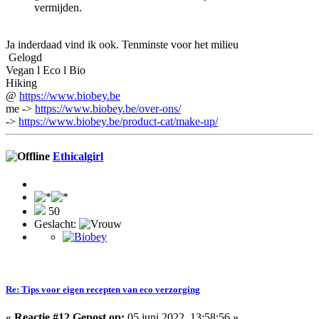
vermijden.
Ja inderdaad vind ik ook. Tenminste voor het milieu
Gelogd
Vegan l Eco l Bio
Hiking
@
https://www.biobey.be
me ->
https://www.biobey.be/over-ons/
->
https://www.biobey.be/product-cat/make-up/
Ethicalgirl
50
Geslacht:
Re: Tips voor eigen recepten van eco verzorging
«
Reactie #12 Gepost op:
05 juni 2022, 13:58:56 »