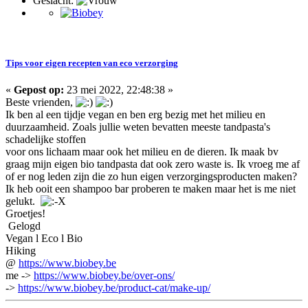
Geslacht:
Tips voor eigen recepten van eco verzorging
«
Gepost op:
23 mei 2022, 22:48:38 »
Beste vrienden,
Ik ben al een tijdje vegan en ben erg bezig met het milieu en
duurzaamheid. Zoals jullie weten bevatten meeste tandpasta's
schadelijke stoffen
voor ons lichaam maar ook het milieu en de dieren. Ik maak bv
graag mijn eigen bio tandpasta dat ook zero waste is. Ik vroeg me af
of er nog leden zijn die zo hun eigen verzorgingsproducten maken?
Ik heb ooit een shampoo bar proberen te maken maar het is me niet
gelukt.
Groetjes!
Gelogd
Vegan l Eco l Bio
Hiking
@
https://www.biobey.be
me ->
https://www.biobey.be/over-ons/
->
https://www.biobey.be/product-cat/make-up/