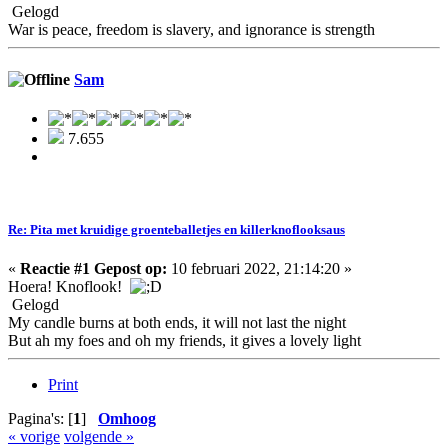
Gelogd
War is peace, freedom is slavery, and ignorance is strength
Sam
7.655
Re: Pita met kruidige groenteballetjes en killerknoflooksaus
«
Reactie #1 Gepost op:
10 februari 2022, 21:14:20 »
Hoera! Knoflook!
Gelogd
My candle burns at both ends, it will not last the night
But ah my foes and oh my friends, it gives a lovely light
Print
Pagina's: [
1
]
Omhoog
« vorige
volgende »