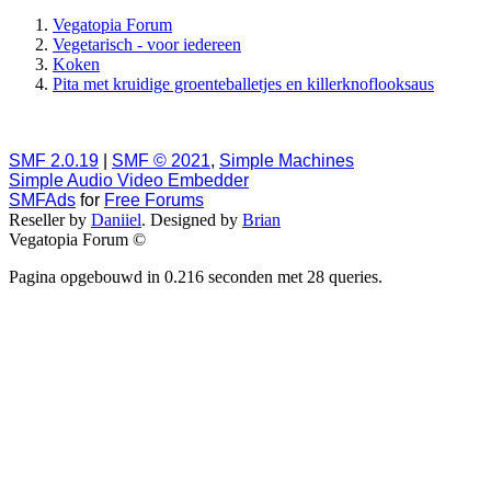
Vegatopia Forum
Vegetarisch - voor iedereen
Koken
Pita met kruidige groenteballetjes en killerknoflooksaus
SMF 2.0.19
|
SMF © 2021
,
Simple Machines
Simple Audio Video Embedder
SMFAds
for
Free Forums
Reseller by
Daniiel
. Designed by
Brian
Vegatopia Forum ©
Pagina opgebouwd in 0.216 seconden met 28 queries.