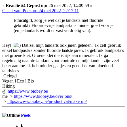
«
Reactie #4 Gepost op:
26 mei 2022, 14:09:59 »
Citaat van: Poek op 24 mei 2022, 22:17:11
Ethicalgirl, zorg je wel dat je tandasta met fluoride
gebruikt? Fluoridevrije tandpasta is minder goed voor je
(en je tandarts wordt er vast verdrietig van).
Hey!
Dat zei mijn tandarts ook jaren geleden. Ik zelf gebruik
enkel tandpasta's zonder fluoride laatste jaren. Ik gebruik tandpasta's
met groene klei. Groene klei die is rijk aan mineralen. Ik ga
regelmatig naar de tandarts voor controle en mijn tanden zijn veel
beter aan toe. Ik heb minder gaatjes en geen last van bloedend
tandvlees.
Gelogd
Vegan l Eco l Bio
Hiking
@
https://www.biobey.be
me ->
https://www.biobey.be/over-ons/
->
https://www.biobey.be/product-cat/make-up/
Poek