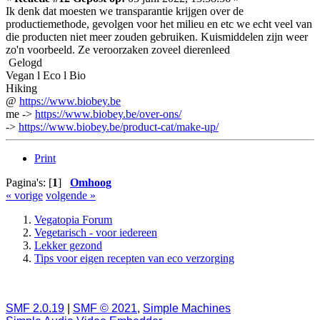
Ik denk dat moesten we transparantie krijgen over de
productiemethode, gevolgen voor het milieu en etc we echt veel van
die producten niet meer zouden gebruiken. Kuismiddelen zijn weer
zo'n voorbeeld. Ze veroorzaken zoveel dierenleed
Gelogd
Vegan l Eco l Bio
Hiking
@
https://www.biobey.be
me ->
https://www.biobey.be/over-ons/
->
https://www.biobey.be/product-cat/make-up/
Print
Pagina's: [
1
]
Omhoog
« vorige
volgende »
Vegatopia Forum
Vegetarisch - voor iedereen
Lekker gezond
Tips voor eigen recepten van eco verzorging
SMF 2.0.19
|
SMF © 2021
,
Simple Machines