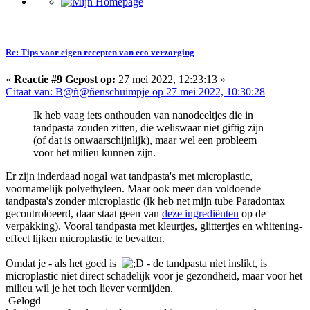
Re: Tips voor eigen recepten van eco verzorging
«
Reactie #9 Gepost op:
27 mei 2022, 12:23:13 »
Citaat van: B@ñ@ñenschuimpje op 27 mei 2022, 10:30:28
Ik heb vaag iets onthouden van nanodeeltjes die in
tandpasta zouden zitten, die weliswaar niet giftig zijn
(of dat is onwaarschijnlijk), maar wel een probleem
voor het milieu kunnen zijn.
Er zijn inderdaad nogal wat tandpasta's met microplastic,
voornamelijk polyethyleen. Maar ook meer dan voldoende
tandpasta's zonder microplastic (ik heb net mijn tube Paradontax
gecontroloeerd, daar staat geen van
deze ingrediënten
op de
verpakking). Vooral tandpasta met kleurtjes, glittertjes en whitening-
effect lijken microplastic te bevatten.
Omdat je - als het goed is
- de tandpasta niet inslikt, is
microplastic niet direct schadelijk voor je gezondheid, maar voor het
milieu wil je het toch liever vermijden.
Gelogd