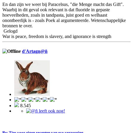
En dan zijn we weer bij Paracelsus, "die Menge macht das Gift".
Waarbij in dit geval ook relevant is dat fluoride in gepaste
hoeveelheden, zoals in tandpasta, juist goed en welhaast
onontbeerlijk is - zoals Poek al argumenteerde. Wetenschappelijke
bronnen te over.
Gelogd
War is peace, freedom is slavery, and ignorance is strength
d'Artagn@ñ
8.545
Re: Tips voor eigen recepten van eco verzorging