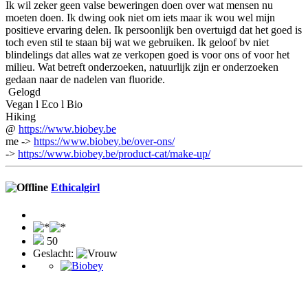
Ik wil zeker geen valse beweringen doen over wat mensen nu
moeten doen. Ik dwing ook niet om iets maar ik wou wel mijn
positieve ervaring delen. Ik persoonlijk ben overtuigd dat het goed is
toch even stil te staan bij wat we gebruiken. Ik geloof bv niet
blindelings dat alles wat ze verkopen goed is voor ons of voor het
milieu. Wat betreft onderzoeken, natuurlijk zijn er onderzoeken
gedaan naar de nadelen van fluoride.
Gelogd
Vegan l Eco l Bio
Hiking
@
https://www.biobey.be
me ->
https://www.biobey.be/over-ons/
->
https://www.biobey.be/product-cat/make-up/
Ethicalgirl
50
Geslacht: