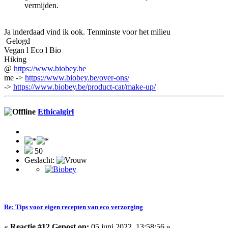
vermijden.
Ja inderdaad vind ik ook. Tenminste voor het milieu
Gelogd
Vegan l Eco l Bio
Hiking
@
https://www.biobey.be
me ->
https://www.biobey.be/over-ons/
->
https://www.biobey.be/product-cat/make-up/
Ethicalgirl
50
Geslacht:
Re: Tips voor eigen recepten van eco verzorging
«
Reactie #12 Gepost op:
05 juni 2022, 13:58:56 »