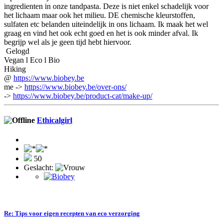
ingredienten in onze tandpasta. Deze is niet enkel schadelijk voor
het lichaam maar ook het milieu. DE chemische kleurstoffen,
sulfaten etc belanden uiteindelijk in ons lichaam. Ik maak het wel
graag en vind het ook echt goed en het is ook minder afval. Ik
begrijp wel als je geen tijd hebt hiervoor.
Gelogd
Vegan l Eco l Bio
Hiking
@
https://www.biobey.be
me ->
https://www.biobey.be/over-ons/
->
https://www.biobey.be/product-cat/make-up/
Ethicalgirl
50
Geslacht:
Re: Tips voor eigen recepten van eco verzorging