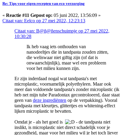
Re: Tips voor eigen recepten van eco verzorging
«
Reactie #11 Gepost op:
05 juni 2022, 13:56:09 »
Citaat van: Eelco op 27 mei 2022, 12:23:13
Citaat van: B@ñ@ñenschuimpje op 27 mei 2022,
10:30:28
Ik heb vaag iets onthouden van
nanodeeltjes die in tandpasta zouden zitten,
die weliswaar niet giftig zijn (of dat is
onwaarschijnlijk), maar wel een probleem
voor het milieu kunnen zijn.
Er zijn inderdaad nogal wat tandpasta's met
microplastic, voornamelijk polyethyleen. Maar ook
meer dan voldoende tandpasta's zonder microplastic (ik
heb net mijn tube Paradontax gecontroloeerd, daar staat
geen van
deze ingrediënten
op de verpakking). Vooral
tandpasta met kleurtjes, glittertjes en whitening-effect
lijken microplastic te bevatten.
Omdat je - als het goed is
- de tandpasta niet
inslikt, is microplastic niet direct schadelijk voor je
gezondheid, maar voor het milieu wil je het toch liever