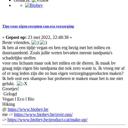
Geslacht:
Tips voor eigen recepten van eco verzorging
«
Gepost op:
23 mei 2022, 22:48:38 »
Beste vrienden,
Ik ben al een tijdje vegan en ben erg bezig met het milieu en
duurzaamheid. Zoals jullie weten bevatten meeste tandpasta's
schadelijke stoffen
voor ons lichaam maar ook het milieu en de dieren. Ik maak bv
graag mijn eigen bio tandpasta dat ook zero waste is. Ik vroeg me af
of er nog leden zijn die zo hun eigen verzorgingsproducten maken?
Ik heb ooit een shampoo bar proberen te maken maar het is me niet
gelukt.
Groetjes!
Gelogd
Vegan l Eco l Bio
Hiking
@
https://www.biobey.be
me ->
https://www.biobey.be/over-ons/
->
https://www.biobey.be/product-cat/make-up/