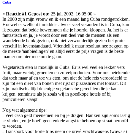
Cuba
«
Reactie #1 Gepost op:
25 juli 2002, 16:05:00 »
In 2000 zijn mijn vrouw en ik een maand lang Cuba rondgetrokken.
Hoewel er wellicht inmiddels alweer veel veranderd is in Cuba, kan
ik zeggen dat beide beweringen die je hoorde, kloppen. Ja, het is er
fantastisch en ja, je wordt door een deel van de mensen als een
wandelende bank gezien, ook niet verwonderlijk gezien het grote
verschil in levenstandaard. Vriendelijk maar resoluut nee zeggen op
de meeste 'aanbiedingen' en altijd eerst de prijs vragen is de beste
manier om hier mee om te gaan.
Vegetarisch eten is moeilijk in Cuba. Er is wel veel en lekker vers
fruit, maar weinig groenten en zuivelproducten. Voor ons betekende
dat toch maar af en toe vis eten, om niet de hele reis veroordeeld te
zijn tot een dieet van bonen met rijst of pizzaslices met tomaat. Dit
zijn praktisch altijd de enige vegetarische gerechten die je kan
krijgen, tenminste als je zoals wij in goedkope hotels of bij
particulieren slaapt.
Nog wat algemene tips:
- Veel cash geld meenemen en bij je dragen. Banken zijn soms lastig
te vinden, en je hoeft geen enkele angst te hebben op straat beroofd
te worden.
- Transport: voor korte trips neem de privé-vrachtwagens (wawa's)