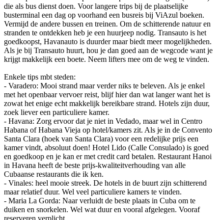
die als bus dienst doen. Voor langere trips bij de plaatselijke
busterminal een dag op voorhand een busreis bij ViAzul boeken.
Vermijd de andere bussen en treinen. Om de schitterende natuur en
stranden te ontdekken heb je een huurjeep nodig. Transauto is het
goedkoopst, Havanauto is duurder maar biedt meer mogelijkheden.
Als je bij Transauto huurt, hou je dan goed aan de wegcode want je
krijgt makkelijk een boete. Neem lifters mee om de weg te vinden.
Enkele tips mbt steden:
- Varadero: Mooi strand maar verder niks te beleven. Als je enkel
met het openbaar vervoer reist, blijf hier dan wat langer want het is
zowat het enige echt makkelijk bereikbare strand. Hotels zijn duur,
zoek liever een particuliere kamer.
- Havana: Zorg ervoor dat je niet in Vedado, maar wel in Centro
Habana of Habana Vieja op hotel/kamers zit. Als je in de Convento
Santa Clara (hoek van Santa Clara) voor een redelijke prijs een
kamer vindt, absoluut doen! Hotel Lido (Calle Consulado) is goed
en goedkoop en je kan er met credit card betalen. Restaurant Hanoi
in Havana heeft de beste prijs-kwaliteitverhouding van alle
Cubaanse restaurants die ik ken.
- Vinales: heel mooie streek. De hotels in de buurt zijn schitterend
maar relatief duur. Wel veel particuliere kamers te vinden.
- Maria La Gorda: Naar verluidt de beste plaats in Cuba om te
duiken en snorkelen. Wel wat duur en vooral afgelegen. Vooraf
reserveren verplicht.