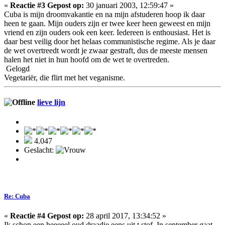
«
Reactie #3 Gepost op:
30 januari 2003, 12:59:47 »
Cuba is mijn droomvakantie en na mijn afstuderen hoop ik daar
heen te gaan. Mijn ouders zijn er twee keer heen geweest en mijn
vriend en zijn ouders ook een keer. Iedereen is enthousiast. Het is
daar best veilig door het helaas communistische regime. Als je daar
de wet overtreedt wordt je zwaar gestraft, dus de meeste mensen
halen het niet in hun hoofd om de wet te overtreden.
Gelogd
Vegetariër, die flirt met het veganisme.
lieve lijn
4.047
Geslacht:
Re: Cuba
«
Reactie #4 Gepost op:
28 april 2017, 13:34:52 »
Ik schop een heeeeel oud draadje eens uit t stof. In september gaat