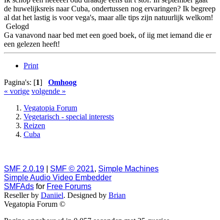
de huwelijksreis naar Cuba, ondertussen nog ervaringen? Ik begreep
al dat het lastig is voor vega's, maar alle tips zijn natuurlijk welkom!
Gelogd
Ga vanavond naar bed met een goed boek, of iig met iemand die er
een gelezen heeft!
Print
Pagina's: [
1
]
Omhoog
« vorige
volgende »
Vegatopia Forum
Vegetarisch - special interests
Reizen
Cuba
SMF 2.0.19
|
SMF © 2021
,
Simple Machines
Simple Audio Video Embedder
SMFAds
for
Free Forums
Reseller by
Daniiel
. Designed by
Brian
Vegatopia Forum ©