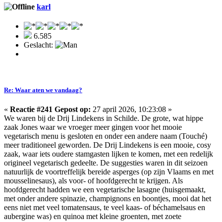
karl
6.585
Geslacht:
Re: Waar aten we vandaag?
«
Reactie #241 Gepost op:
27 april 2026, 10:23:08 »
We waren bij de Drij Lindekens in Schilde. De grote, wat hippe
zaak Jones waar we vroeger meer gingen voor het mooie
vegetarisch menu is gesloten en onder een andere naam (Touché)
meer traditioneel geworden. De Drij Lindekens is een mooie, cosy
zaak, waar iets oudere stamgasten lijken te komen, met een redelijk
origineel vegetarisch gedeelte. De suggesties waren in dit seizoen
natuurlijk de voortreffelijk bereide asperges (op zijn Vlaams en met
mousselinesaus), als voor- of hoofdgerecht te krijgen. Als
hoofdgerecht hadden we een vegetarische lasagne (huisgemaakt,
met onder andere spinazie, champignons en boontjes, mooi dat het
eens niet met veel tomatensaus, te veel kaas- of béchamelsaus en
aubergine was) en quinoa met kleine groenten, met zoete