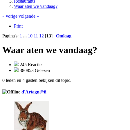
Restaurants
Waar aten we vandaag?
« vorige
volgende »
Print
Pagina's:
1
...
10
11
12
[
13
]
Omlaag
Waar aten we vandaag?
245 Reacties
380853 Gelezen
0 leden en 4 gasten bekijken dit topic.
d'Artagn@ñ