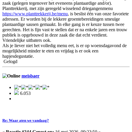
zaak (gelegen tegenover het eveneens plantaardige and/or).
Planttrekkerij, met zijn geregeld wisselend driegangenmenu
https://www.planttrekkerij.be/menu
, is beslist één van onze favoriete
adressen. Er worden bij de lekkere groentebereidingen smeuïge
plantaardige sausen gemaakt. In elke gang is er keuze tussen twee
gerechten. Het is fijn vast te stellen dat er na enkele jaren een trouw
publiek is opgebouwd in deze zaak die dat echt verdient.
Vriendelijke uitbaters ook.
Als je liever niet het volledig menu eet, is er op woensdagavond de
mogelijkheid minder te eten en vrijdag is er ook een
hapjesdegustatie.
Gelogd
meisbaer
6.053
Re: Waar aten we vandaag?
«
Reactie #244 Gepost op:
16 mei 2026, 09:23:50 »