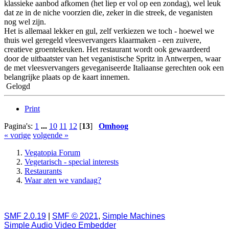
klassieke aanbod afkomen (het liep er vol op een zondag), wel leuk
dat ze in de niche voorzien die, zeker in die streek, de veganisten
nog wel zijn.
Het is allemaal lekker en gul, zelf verkiezen we toch - hoewel we
thuis wel geregeld vleesvervangers klaarmaken - een zuivere,
creatieve groentekeuken. Het restaurant wordt ook gewaardeerd
door de uitbaatster van het veganistische Spritz in Antwerpen, waar
de met vleesvervangers geveganiseerde Italiaanse gerechten ook een
belangrijke plaats op de kaart innemen.
Gelogd
Print
Pagina's:
1
...
10
11
12
[
13
]
Omhoog
« vorige
volgende »
Vegatopia Forum
Vegetarisch - special interests
Restaurants
Waar aten we vandaag?
SMF 2.0.19
|
SMF © 2021
,
Simple Machines
Simple Audio Video Embedder