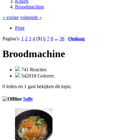
Koken
Broodmachine
« vorige
volgende »
Print
Pagina's:
1
2
3
4
[
5
]
6
7
8
...
38
Omlaag
Broodmachine
741 Reacties
542018 Gelezen
0 leden en 1 gast bekijken dit topic.
Selly