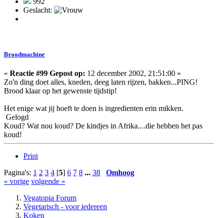
992
Geslacht:
Broodmachine
«
Reactie #99 Gepost op:
12 december 2002, 21:51:00 »
Zo'n ding doet alles, kneden, deeg laten rijzen, bakken...PING!
Brood klaar op het gewenste tijdstip!
Het enige wat jij hoeft te doen is ingredienten erin mikken.
Gelogd
Koud? Wat nou koud? De kindjes in Afrika....die hebben het pas
koud!
Print
Pagina's:
1
2
3
4
[
5
]
6
7
8
...
38
Omhoog
« vorige
volgende »
Vegatopia Forum
Vegetarisch - voor iedereen
Koken