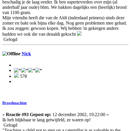
beschadig je de laag eerder. Ik ben supertevreden over mijn (al
anderhalf jaar oude) bbm. We bakken dagelijks een (heerlijk) brood
van 1100 gram.
Mijn vriendin heeft die van de Aldi (inderdaad primera) sinds deze
zomer en bakt ook bijna elke dag. Nog geen problemen mee gehad.
Ik zou zeggen: gewoon kopen. Wij hebben 'm gekregen anders
hadden we ook die van denaldi gekocht
Gelogd
Nick
578
Broodmachine
«
Reactie #93 Gepost op:
12 december 2002, 19:22:00 »
Ik heb blijkbaar te lang getwijfeld, ze waren op!
Gelogd
"Teaching a child not to step on a caterpillar is as valuable to the