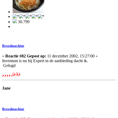
30.799
Broodmachine
«
Reactie #82 Gepost op:
11 december 2002, 15:27:00 »
Inventum is nu bij Expert in de aanbieding dacht ik.
Gelogd
,,,,
فلافل
Jane
Broodmachine