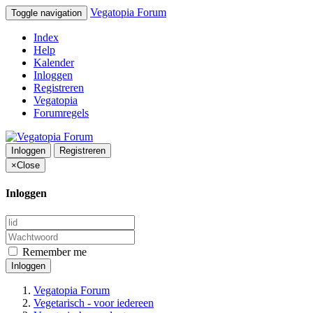
Vegatopia Forum
Toggle navigation
Index
Help
Kalender
Inloggen
Registreren
Vegatopia
Forumregels
Inloggen
Registreren
×
Close
Inloggen
Remember me
Inloggen
Vegatopia Forum
Vegetarisch - voor iedereen