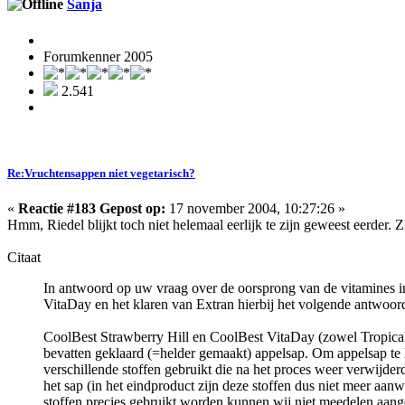
Sanja
Forumkenner 2005
2.541
Re:Vruchtensappen niet vegetarisch?
«
Reactie #183 Gepost op:
17 november 2004, 10:27:26 »
Hmm, Riedel blijkt toch niet helemaal eerlijk te zijn geweest eerder. 
Citaat
In antwoord op uw vraag over de oorsprong van de vitamines 
VitaDay en het klaren van Extran hierbij het volgende antwoor
CoolBest Strawberry Hill en CoolBest VitaDay (zowel Tropical 
bevatten geklaard (=helder gemaakt) appelsap. Om appelsap te
verschillende stoffen gebruikt die na het proces weer verwijder
het sap (in het eindproduct zijn deze stoffen dus niet meer aan
stoffen precies gebruikt worden kunnen wij niet meedelen aang