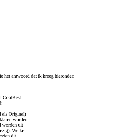
Zie het antwoord dat ik kreeg hieronder:
in CoolBest
d:
als Original)
 klaren worden
d worden uit
wezig). Welke
ezien dit