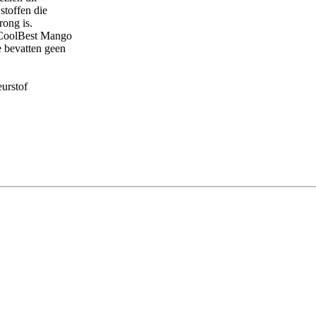
stoffen die
rong is.
 CoolBest Mango
 bevatten geen
eurstof