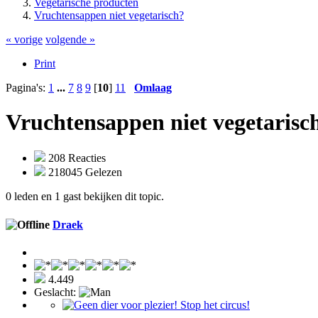
Vegetarische producten
Vruchtensappen niet vegetarisch?
« vorige
volgende »
Print
Pagina's:
1
...
7
8
9
[
10
]
11
Omlaag
Vruchtensappen niet vegetarisc
208 Reacties
218045 Gelezen
0 leden en 1 gast bekijken dit topic.
Draek
4.449
Geslacht: