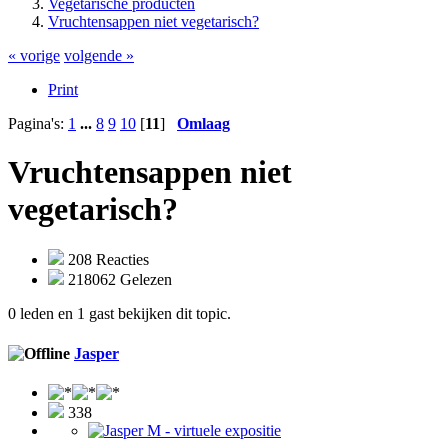
Vegetarische producten
Vruchtensappen niet vegetarisch?
« vorige
volgende »
Print
Pagina's:
1
...
8
9
10
[
11
]
Omlaag
Vruchtensappen niet
vegetarisch?
208 Reacties
218062 Gelezen
0 leden en 1 gast bekijken dit topic.
Jasper
338