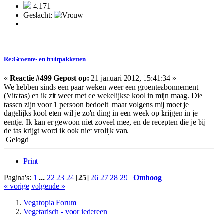
4.171
Geslacht:
Re:Groente- en fruitpakketten
«
Reactie #499 Gepost op:
21 januari 2012, 15:41:34 »
We hebben sinds een paar weken weer een groenteabonnement
(Vitatas) en ik zit weer met de wekelijkse kool in mijn maag. Die
tassen zijn voor 1 persoon bedoelt, maar volgens mij moet je
dagelijks kool eten wil je zo'n ding in een week op krijgen in je
eentje. Ik kan er gewoon niet zoveel mee, en de recepten die je bij
de tas krijgt word ik ook niet vrolijk van.
Gelogd
Print
Pagina's:
1
...
22
23
24
[
25
]
26
27
28
29
Omhoog
« vorige
volgende »
Vegatopia Forum
Vegetarisch - voor iedereen