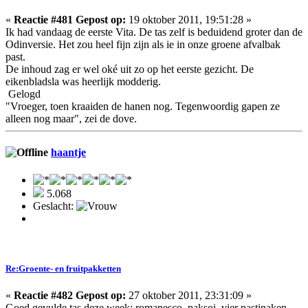
«
Reactie #481 Gepost op:
19 oktober 2011, 19:51:28 »
Ik had vandaag de eerste Vita. De tas zelf is beduidend groter dan de
Odinversie. Het zou heel fijn zijn als ie in onze groene afvalbak
past.
De inhoud zag er wel oké uit zo op het eerste gezicht. De
eikenbladsla was heerlijk modderig.
Gelogd
"Vroeger, toen kraaiden de hanen nog. Tegenwoordig gapen ze
alleen nog maar", zei de dove.
haantje
5.068
Geslacht:
Re:Groente- en fruitpakketten
«
Reactie #482 Gepost op:
27 oktober 2011, 23:31:09 »
Goed gevulde tas deze week: romanesco, paksoi, vier pastinaken,