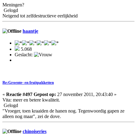
Meningen?
Gelogd
Neigend tot zelfdestructieve eerlijkheid
haantje
5.068
Geslacht:
Re:Groente- en fruitpakketten
«
Reactie #497 Gepost op:
27 november 2011, 20:43:40 »
Vita: meer en betere kwaliteit.
Gelogd
"Vroeger, toen kraaiden de hanen nog. Tegenwoordig gapen ze
alleen nog maar", zei de dove.
chinoiseries