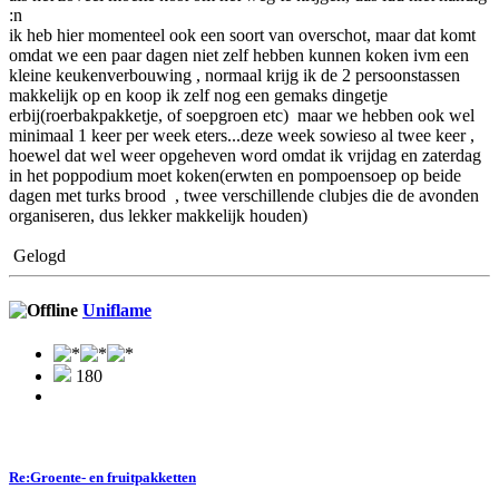
:n
ik heb hier momenteel ook een soort van overschot, maar dat komt
omdat we een paar dagen niet zelf hebben kunnen koken ivm een
kleine keukenverbouwing , normaal krijg ik de 2 persoonstassen
makkelijk op en koop ik zelf nog een gemaks dingetje
erbij(roerbakpakketje, of soepgroen etc) maar we hebben ook wel
minimaal 1 keer per week eters...deze week sowieso al twee keer ,
hoewel dat wel weer opgeheven word omdat ik vrijdag en zaterdag
in het poppodium moet koken(erwten en pompoensoep op beide
dagen met turks brood , twee verschillende clubjes die de avonden
organiseren, dus lekker makkelijk houden)
Gelogd
Uniflame
180
Re:Groente- en fruitpakketten