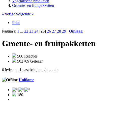
Vegetarische producten
Groente- en fruitpakketten
« vorige
volgende »
Print
Pagina's:
1
...
22
23
24
[
25
]
26
27
28
29
Omlaag
Groente- en fruitpakketten
566 Reacties
502769 Gelezen
0 leden en 1 gast bekijken dit topic.
Uniflame
180