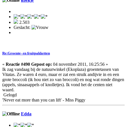
koekje
2.503
Geslacht:
Re:Groente- en fruitpakketten
«
Reactie #490 Gepost op:
04 november 2011, 16:25:56 »
Ik zag vandaag bij de natuurwinkel (Ekoplaza) groentetassen van
Vitatas. Ze waren 4 euro, maar er zat een struik andijvie in en een
grote broccoli (ik hou niet zo van broccoli) en nog wat ronde dingen
(appels, sinaasappels of knolletjes). Ik vond het de centen niet
waard.
Gelogd
'Never eat more than you can lift' - Miss Piggy
Edda