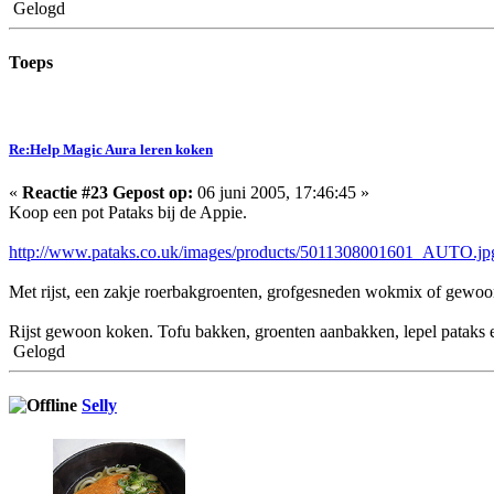
Gelogd
Toeps
Re:Help Magic Aura leren koken
«
Reactie #23 Gepost op:
06 juni 2005, 17:46:45 »
Koop een pot Pataks bij de Appie.
http://www.pataks.co.uk/images/products/5011308001601_AUTO.jp
Met rijst, een zakje roerbakgroenten, grofgesneden wokmix of gewoon 
Rijst gewoon koken. Tofu bakken, groenten aanbakken, lepel pataks er
Gelogd
Selly