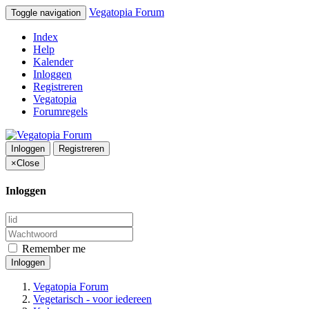
Vegatopia Forum
Toggle navigation
Index
Help
Kalender
Inloggen
Registreren
Vegatopia
Forumregels
Inloggen
Registreren
×
Close
Inloggen
Remember me
Inloggen
Vegatopia Forum
Vegetarisch - voor iedereen