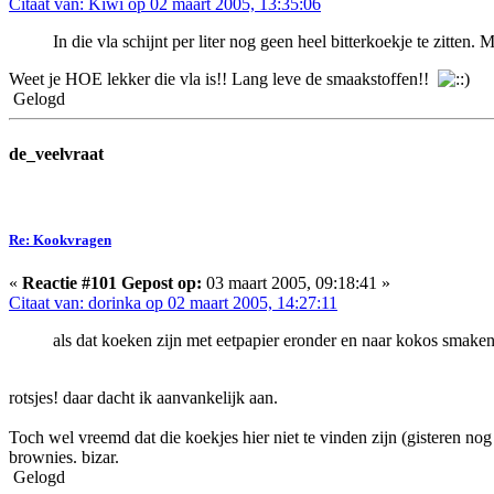
Citaat van: Kiwi op 02 maart 2005, 13:35:06
In die vla schijnt per liter nog geen heel bitterkoekje te zitten
Weet je HOE lekker die vla is!! Lang leve de smaakstoffen!!
Gelogd
de_veelvraat
Re: Kookvragen
«
Reactie #101 Gepost op:
03 maart 2005, 09:18:41 »
Citaat van: dorinka op 02 maart 2005, 14:27:11
als dat koeken zijn met eetpapier eronder en naar kokos smaken
rotsjes! daar dacht ik aanvankelijk aan.
Toch wel vreemd dat die koekjes hier niet te vinden zijn (gisteren no
brownies. bizar.
Gelogd