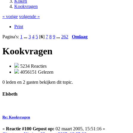
Koken
Kookvragen
« vorige
volgende »
Print
Pagina's:
1
...
3
4
5
[
6
]
7
8
9
...
262
Omlaag
Kookvragen
5234 Reacties
4056151 Gelezen
0 leden en 2 gasten bekijken dit topic.
Elsbeth
Re: Kookvragen
«
Reactie #100 Gepost op:
02 maart 2005, 15:51:16 »