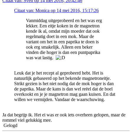
Citaat van: Sven op 14 mei 2016, 20:42:46
Citaat van: Monica op 14 mei 2016, 15:17:26
Vanmiddag uitgeprobeerd en het was erg
lekker. Een eitje koken in de magnetron
kende ik al, omdat mijn moeder dat ook
regelmatig doet in een mok. Maar de
variant om het in een paprika te doen is
ook erg smakelijk. Alleen een beker
vinden die hoger is dan een puntpaprika
was wat lastig.
Leuk dat je het recept al geprobeerd hebt. Het is
natuurlijk gebaseerd op het bekende magnetroneitje.
Strikt gezien is het niet nodig dat de mok hoger is dan
de paprika. Maar de kans is dan wel reëel dat de boel
overkookt en je je magnetron mag gaan kuisen. En dat
willen we vermijden. Vandaar de waarschuwing.
Ja dat begrijp ik. Het ei was er ook iets overheen gelopen, maar de
rommel viel gelukkig mee.
Gelogd