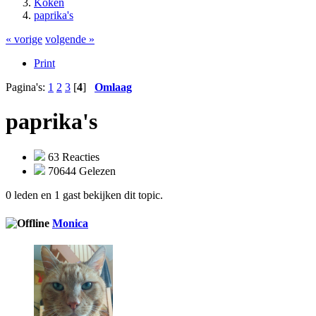
Koken
paprika's
« vorige
volgende »
Print
Pagina's:
1
2
3
[
4
]
Omlaag
paprika's
63 Reacties
70644 Gelezen
0 leden en 1 gast bekijken dit topic.
Monica