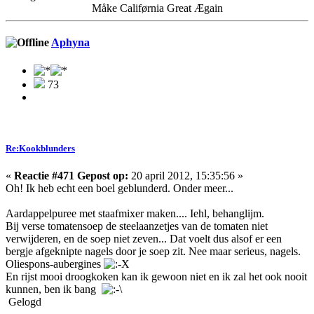
Måke Califørnia Great Ægain
Aphyna
73
Re:Kookblunders
«
Reactie #471 Gepost op:
20 april 2012, 15:35:56 »
Oh! Ik heb echt een boel geblunderd. Onder meer...
Aardappelpuree met staafmixer maken.... Iehl, behanglijm.
Bij verse tomatensoep de steelaanzetjes van de tomaten niet
verwijderen, en de soep niet zeven... Dat voelt dus alsof er een
bergje afgeknipte nagels door je soep zit. Nee maar serieus, nagels.
Oliespons-aubergines
En rijst mooi droogkoken kan ik gewoon niet en ik zal het ook nooit
kunnen, ben ik bang
Gelogd