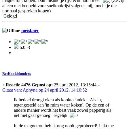
magnetron, kopen. Dan mislukt je rijst echt nooit meer
(Ze zijn
alleen niet bedoeld voor snelkookrijst volgens mij, mocht je die
normaal gesproken kopen)
Gelogd
meisbaer
6.053
Re:Kookblunders
«
Reactie #476 Gepost op:
25 april 2012, 13:15:44 »
Citaat van: Aphyna op 24 april 2012, 14:10:52
Ik bedoel droogkoken als kooktechniek... Als in,
tegengesteld aan 'in ruim water koken'. Op de een of
andere manier wordt het best vaak zowel papperig als
net niet gaar genoeg. Tegelijk
In de magnetron heb ik nog nooit geprobeerd! Lijkt me