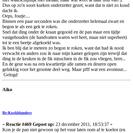
Dus op zo'n soort kurken onderzetter gezet, want dat is niet zo koud
dacht ik.
Oeps, foutje....
Binnen een paar seconden was die onderzetter helemaal zwart en
begon ie als een gek te roken.
Snel dat ding onder de kraan gegooid en de pan maar een tijdje
vastgehouden (de handvatten waren wel heet, maar niet superheet)
tot ie een beetje afgekoeld was.
Ik ben blij dat ie meteen zo begon te roken, want dat had ik nooit
verwacht en anders zou ik naar mijn kamer gelopen zijn terwijl dat
ding in de keuken in de fik misschien in de fik zou vliegen, brrrr...
En de geur was na een kwartiertje alle ramen en deuren open
gelukkig voor het grootste deel weg. Maar pfff wat een avontuur...
Gelogd
Aiko
Re:Kookblunders
«
Reactie #469 Gepost op:
23 december 2011, 18:53:37 »
Kon je de pan niet gewoon op het vuur laten oom af te koelen (en