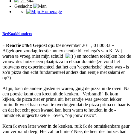
21.544
Geslacht:
Re:Kookblunders
«
Reactie #464 Gepost op:
09 november 2011, 01:00:33 »
Afgelopen zondag feestje annex etentje bij collega's van K. Wij
waren te vroeg (niet mijn schuld
) en mochten toekijken hoe de
vrouw des huizes een plaatpizza in elkaar draaide (ze vond het
trouwens erg experimenteel dat het een 'vegetarische' pizza was - is
zo'n pizza dan echt fundamenteel anders dan eentje met salami er
op?).
Afijn, toen de andere gasten er waren, ging de pizza in de oven. Na
een poosje komt een kreet uit de keuken. "Verbrand!" Ik kom
kijken, de pizza ziet er prima uit, het randje was gewoon lekker
bruin. Ik weet haar ervan te overtuigen dat de pizza prima eetbaar is
en dat het echt geen kwaad kan hem warm te houden in de -
inmiddels uitgeschakelde - oven, "op jouw risico".
Kom ik even later weer in de keuken, ruik ik de onmiskenbare geur
van verbrand deeg. Het zal toch niet? Nee, de heer des huizes had