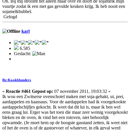
Oh. Bij mij stroomt het alleen maar over en dooft de sojamelk mijn
vuurtje zodat ik een met gas gevulde keuken krijg. Ik heb nooit een
sojamelkbubbel.
Gelogd
karl
6.585
Geslacht:
Re:Kookblunders
«
Reactie #461 Gepost op:
07 november 2011, 19:03:32 »
Ik wou een Zwitserse ovenschotel maken met soja-gehakt, ui, prei,
aardappelen en kaassaus. Voor de aardappelen had ik voorgekookte
aardappelschijfjes gekocht. Ik weet dat dit lui is, maar ik ben wel
eens graag lui. Erger was het toen die maar zeer weinig voorgekookt
bleken en de oven, ik vind het een rotoven, niet behoorlijk
opwarmde. (Je moet hem op de hoogste gasstand zetten, ik weet niet
of het de oven is of de gastoevoer of whatever, in elk geval werd