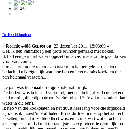
432
Re:Kookblunders
«
Reactie #468 Gepost op:
23 december 2011, 18:03:09 »
Oei, ik heb vanmiddag een grote blunder gemaakt met koken.
Ik had een pan met water opgezet om alvast macaroni te gaan koken
voor vanavond.
Om een of andere reden even naar mijn kamer gelopen, en toen
bedacht dat ik eigenlijk wat moe ben en liever straks kook, en die
pan helemaal vergeten...
De pan was helemaal drooggekookt natuurlijk.
De bodem was helemaal verbrand, met een hele grijze laag met een
heel mooi golfachtig patroon (verbrand kalk? Er zat niks anders dan
water in die pan).
Ik heb van die kookplaten en het duurt heel lang voor die afgekoeld
zijn, dus ik moest 'm eraf halen. En ik durfde 'm niet op het aanrecht
te zetten, omdat ie zo bloedheet was, en ik niet wist wat er gebeurt
als ie op iets kouds komt te staan (straks explodeert ie ofzo, lijkt me
niet waarschijnlijk met metaal, maar wat weet ik daar nou van?).