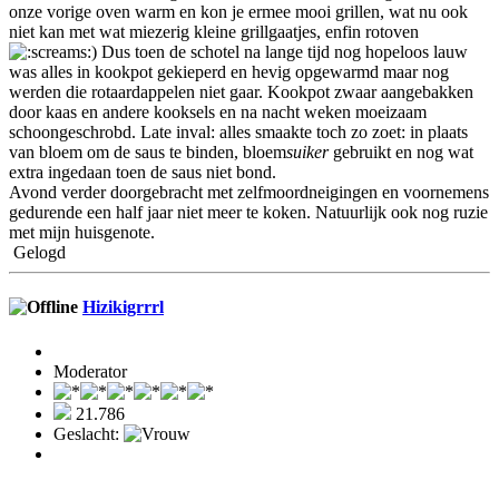
onze vorige oven warm en kon je ermee mooi grillen, wat nu ook
niet kan met wat miezerig kleine grillgaatjes, enfin rotoven
) Dus toen de schotel na lange tijd nog hopeloos lauw
was alles in kookpot gekieperd en hevig opgewarmd maar nog
werden die rotaardappelen niet gaar. Kookpot zwaar aangebakken
door kaas en andere kooksels en na nacht weken moeizaam
schoongeschrobd. Late inval: alles smaakte toch zo zoet: in plaats
van bloem om de saus te binden, bloem
suiker
gebruikt en nog wat
extra ingedaan toen de saus niet bond.
Avond verder doorgebracht met zelfmoordneigingen en voornemens
gedurende een half jaar niet meer te koken. Natuurlijk ook nog ruzie
met mijn huisgenote.
Gelogd
Hizikigrrrl
Moderator
21.786
Geslacht: