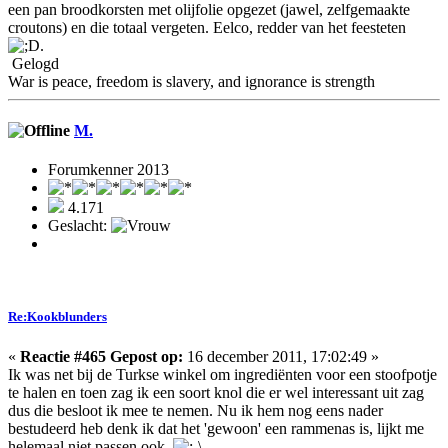
een pan broodkorsten met olijfolie opgezet (jawel, zelfgemaakte
croutons) en die totaal vergeten. Eelco, redder van het feesteten
.
Gelogd
War is peace, freedom is slavery, and ignorance is strength
M.
Forumkenner 2013
4.171
Geslacht:
Re:Kookblunders
«
Reactie #465 Gepost op:
16 december 2011, 17:02:49 »
Ik was net bij de Turkse winkel om ingrediënten voor een stoofpotje
te halen en toen zag ik een soort knol die er wel interessant uit zag
dus die besloot ik mee te nemen. Nu ik hem nog eens nader
bestudeerd heb denk ik dat het 'gewoon' een rammenas is, lijkt me
helemaal niet passen ook