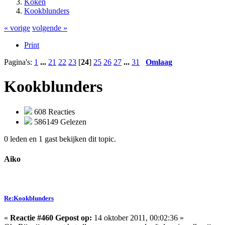
Koken
Kookblunders
« vorige
volgende »
Print
Pagina's:
1
...
21
22
23
[
24
]
25
26
27
...
31
Omlaag
Kookblunders
608 Reacties
586149 Gelezen
0 leden en 1 gast bekijken dit topic.
Aiko
Re:Kookblunders
«
Reactie #460 Gepost op:
14 oktober 2011, 00:02:36 »