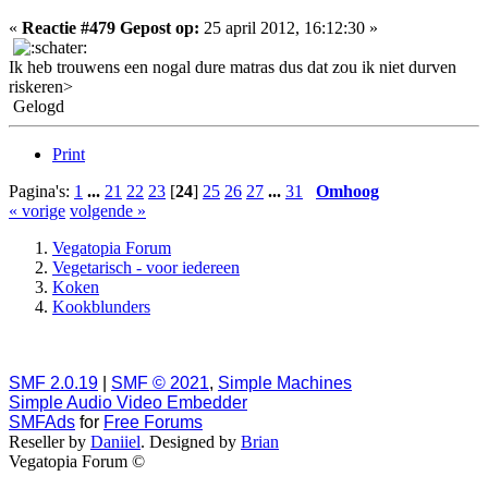
«
Reactie #479 Gepost op:
25 april 2012, 16:12:30 »
Ik heb trouwens een nogal dure matras dus dat zou ik niet durven
riskeren>
Gelogd
Print
Pagina's:
1
...
21
22
23
[
24
]
25
26
27
...
31
Omhoog
« vorige
volgende »
Vegatopia Forum
Vegetarisch - voor iedereen
Koken
Kookblunders
SMF 2.0.19
|
SMF © 2021
,
Simple Machines
Simple Audio Video Embedder
SMFAds
for
Free Forums
Reseller by
Daniiel
. Designed by
Brian
Vegatopia Forum ©