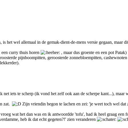
s het wel allemaal in de gemak-dient-de-mens versie gegaan, maar dit s
n een curry thuis horen
, maar dus groente en een pot Patak) 
eroosterde pijnboompitten, geroosterde zonnebloempitten, cashewnoten 
lekkerder).
k net iets te scherp (ik vond het zelf ook aan de scherpe kant...), maar 
in zat.
Zijn vriendin begon te lachen en zei: 'je weet toch wel dat z
 vroeg wat het dan was en ik antwoordde 'tofu', had ik heel graag een 
adverdamme, heb ik dat echt gegeten?!' zien veranderen