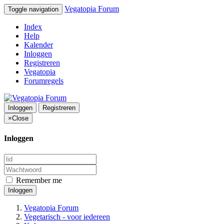
Vegatopia Forum
Toggle navigation
Index
Help
Kalender
Inloggen
Registreren
Vegatopia
Forumregels
Inloggen
Registreren
×
Close
Inloggen
Remember me
Inloggen
Vegatopia Forum
Vegetarisch - voor iedereen