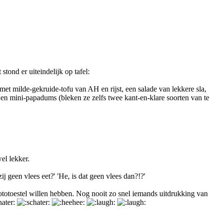
tond er uiteindelijk op tafel:
met milde-gekruide-tofu van AH en rijst, een salade van lekkere sla,
en mini-papadums (bleken ze zelfs twee kant-en-klare soorten van te
wel lekker.
ij geen vlees eet?' 'He, is dat geen vlees dan?!?'
fototoestel willen hebben. Nog nooit zo snel iemands uitdrukking van