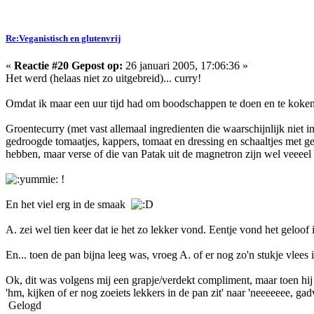
Re:Veganistisch en glutenvrij
«
Reactie #20 Gepost op:
26 januari 2005, 17:06:36 »
Het werd (helaas niet zo uitgebreid)... curry!
Omdat ik maar een uur tijd had om boodschappen te doen en te koken, i
Groentecurry (met vast allemaal ingredienten die waarschijnlijk niet i
gedroogde tomaatjes, kappers, tomaat en dressing en schaaltjes met g
hebben, maar verse of die van Patak uit de magnetron zijn wel veeeel 
!
En het viel erg in de smaak
A. zei wel tien keer dat ie het zo lekker vond. Eentje vond het geloof i
En... toen de pan bijna leeg was, vroeg A. of er nog zo'n stukje vlees 
Ok, dit was volgens mij een grapje/verdekt compliment, maar toen hij
'hm, kijken of er nog zoeiets lekkers in de pan zit' naar 'neeeeeee, g
Gelogd