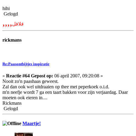
hihi
Gelogd
,,,,
فلافل
rickmans
Re:Paasontbijtjes inspiratie
«
Reactie #64 Gepost op:
06 april 2007, 09:20:08 »
Nooit zo'n paashaas geweest.
Zal dan ook wel uitdraaien op thee met peperkoek o.i.d.
m'n neefje wordt 7 ga een taart bakken voor zijn verjaardag. Daar
moeten ook eieren in....
Rickmans
Gelogd
Maartje!