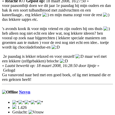
«
Reactie #77 Gepost op:
18 maart 2008, 16:27:50 »
voor paasontbijt doen we dit jaar 1e paasdag bij mijn ouders en dan
bak ik een soort tulbandbrood met zuidvruchten en een
kaneellaagje.. erg lekker
en mijn mama zorgt voor de rest
dus lekkere sapjes etc.
's avonds kook ik voor mijn vriend en zijn ouders bij ons thuis
heb alleen nog niet echt een idee wat, nog lekkere ideeen? ben
vooral op zoek naar bijgerechten ( lekkere speciale manieren om
groenten aan te maken ) voor de rest nog niet echt een idee.. toetje
wordt iig chocoladefondue-en
2e paasdag is lekker relaxed en voor onszelf
maar wel met
een lekkere (zelfgebakken) brioche
«
Laatst bewerkt op: 18 maart 2008, 16:28:50 door lijntje
»
Gelogd
Ga vanavond naar bed met een goed boek, of iig met iemand die er
een gelezen heeft!
Nevyn
1.426
Geslacht: