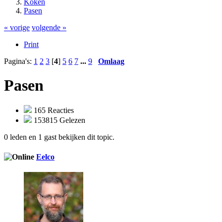
Koken
Pasen
« vorige
volgende »
Print
Pagina's:
1
2
3
[
4
]
5
6
7
...
9
Omlaag
Pasen
165 Reacties
153815 Gelezen
0 leden en 1 gast bekijken dit topic.
Eelco