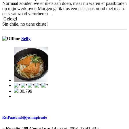
Normaal zouden we er niets aan doen, maar nu waren er paasbroden
op mijn werk over. Morgen ga ik dus een paashaasbrood met maan-
en sesamzaad verorberen...
Gelogd
Sin chile, no tiene chiste!
Selly
30.799
Re:Paasontbijtjes inspiratie
«
Reactie #68 Gepost op:
14 maart 2008, 13:41:43 »