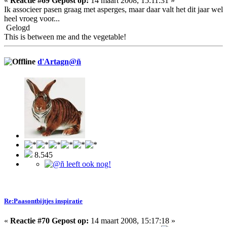
«
Reactie #69 Gepost op:
14 maart 2008, 15:11:31 »
Ik associeer pasen graag met asperges, maar daar valt het dit jaar wel
heel vroeg voor...
Gelogd
This is between me and the vegetable!
d'Artagn@ñ
8.545
Re:Paasontbijtjes inspiratie
«
Reactie #70 Gepost op:
14 maart 2008, 15:17:18 »