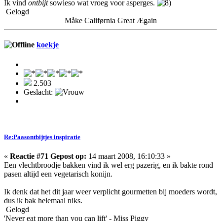
Ik vind
ontbijt
sowieso wat vroeg voor asperges.
Gelogd
Måke Califørnia Great Ægain
koekje
2.503
Geslacht:
Re:Paasontbijtjes inspiratie
«
Reactie #71 Gepost op:
14 maart 2008, 16:10:33 »
Een vlechtbroodje bakken vind ik wel erg pazerig, en ik bakte rond
pasen altijd een vegetarisch konijn.
Ik denk dat het dit jaar weer verplicht gourmetten bij moeders wordt,
dus ik bak helemaal niks.
Gelogd
'Never eat more than you can lift' - Miss Piggy