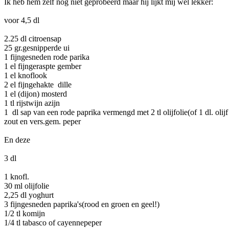
Ik heb hem zelf nog niet geprobeerd maar hij lijkt mij wel lekker:
voor 4,5 dl
2.25 dl citroensap
25 gr.gesnipperde ui
1 fijngesneden rode parika
1 el fijngeraspte gember
1 el knoflook
2 el fijngehakte dille
1 el (dijon) mosterd
1 tl rijstwijn azijn
1 dl sap van een rode paprika vermengd met 2 tl olijfolie(of 1 dl. olijf 
zout en vers.gem. peper
En deze
3 dl
1 knofl.
30 ml olijfolie
2,25 dl yoghurt
3 fijngesneden paprika's(rood en groen en geel!)
1/2 tl komijn
1/4 tl tabasco of cayennepeper