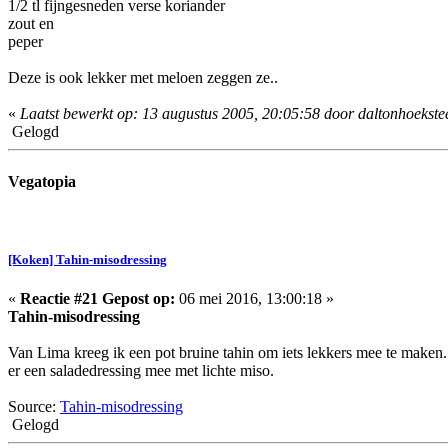
1/2 tl fijngesneden verse koriander
zout en
peper
Deze is ook lekker met meloen zeggen ze..
«
Laatst bewerkt op: 13 augustus 2005, 20:05:58 door daltonhoekste
Gelogd
Vegatopia
[Koken] Tahin-misodressing
«
Reactie #21 Gepost op:
06 mei 2016, 13:00:18 »
Tahin-misodressing
Van Lima kreeg ik een pot bruine tahin om iets lekkers mee te maken. 
er een saladedressing mee met lichte miso.
Source:
Tahin-misodressing
Gelogd