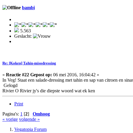
bambi
5.563
Geslacht:
Re: [Koken] Tahin-misodressing
«
Reactie #22 Gepost op:
06 mei 2016, 16:04:42 »
In Veg! Staat een salade-dressing met tahin en sap van citroen en sina
Gelogd
Rivier O Rivier jy's die diepste woord wat ek ken
Print
Pagina's:
1
[
2
]
Omhoog
« vorige
volgende »
Vegatopia Forum