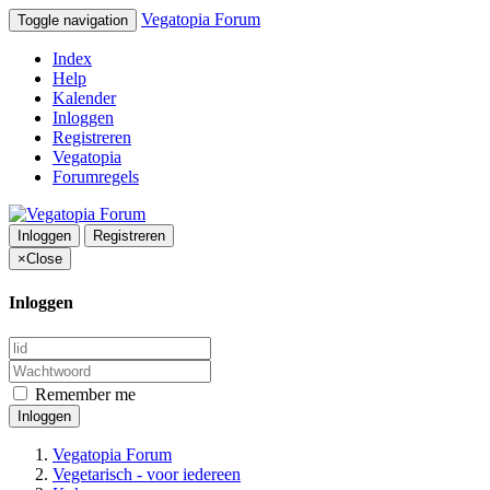
Vegatopia Forum
Toggle navigation
Index
Help
Kalender
Inloggen
Registreren
Vegatopia
Forumregels
Inloggen
Registreren
×
Close
Inloggen
Remember me
Inloggen
Vegatopia Forum
Vegetarisch - voor iedereen