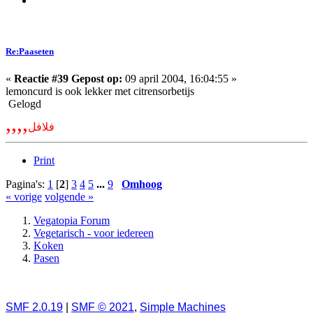
Re:Paaseten
«
Reactie #39 Gepost op:
09 april 2004, 16:04:55 »
lemoncurd is ook lekker met citrensorbetijs
Gelogd
,,,,
فلافل
Print
Pagina's:
1
[
2
]
3
4
5
...
9
Omhoog
« vorige
volgende »
Vegatopia Forum
Vegetarisch - voor iedereen
Koken
Pasen
SMF 2.0.19
|
SMF © 2021
,
Simple Machines