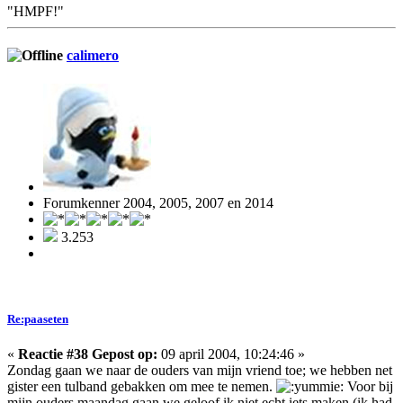
"HMPF!"
calimero
Forumkenner 2004, 2005, 2007 en 2014
3.253
Re:paaseten
«
Reactie #38 Gepost op:
09 april 2004, 10:24:46 »
Zondag gaan we naar de ouders van mijn vriend toe; we hebben net
gister een tulband gebakken om mee te nemen.
Voor bij
mijn ouders maandag gaan we geloof ik niet echt iets maken (ik had