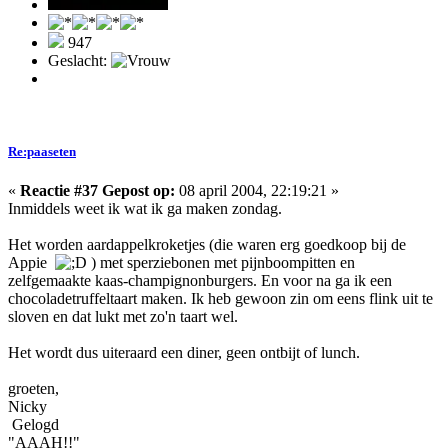
947
Geslacht:
Re:paaseten
«
Reactie #37 Gepost op:
08 april 2004, 22:19:21 »
Inmiddels weet ik wat ik ga maken zondag.
Het worden aardappelkroketjes (die waren erg goedkoop bij de
Appie
) met sperziebonen met pijnboompitten en
zelfgemaakte kaas-champignonburgers. En voor na ga ik een
chocoladetruffeltaart maken. Ik heb gewoon zin om eens flink uit te
sloven en dat lukt met zo'n taart wel.
Het wordt dus uiteraard een diner, geen ontbijt of lunch.
groeten,
Nicky
Gelogd
"AAAH!!"