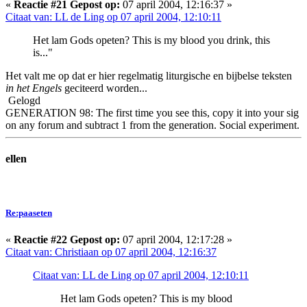
«
Reactie #21 Gepost op:
07 april 2004, 12:16:37 »
Citaat van: LL de Ling op 07 april 2004, 12:10:11
Het lam Gods opeten? This is my blood you drink, this
is..."
Het valt me op dat er hier regelmatig liturgische en bijbelse teksten
in het Engels
geciteerd worden...
Gelogd
GENERATION 98: The first time you see this, copy it into your sig
on any forum and subtract 1 from the generation. Social experiment.
ellen
Re:paaseten
«
Reactie #22 Gepost op:
07 april 2004, 12:17:28 »
Citaat van: Christiaan op 07 april 2004, 12:16:37
Citaat van: LL de Ling op 07 april 2004, 12:10:11
Het lam Gods opeten? This is my blood