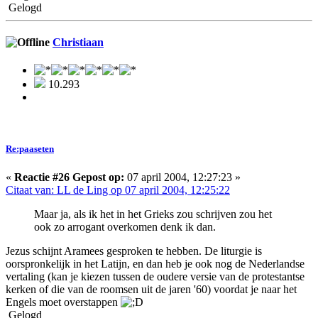
Gelogd
Christiaan
10.293
Re:paaseten
«
Reactie #26 Gepost op:
07 april 2004, 12:27:23 »
Citaat van: LL de Ling op 07 april 2004, 12:25:22
Maar ja, als ik het in het Grieks zou schrijven zou het
ook zo arrogant overkomen denk ik dan.
Jezus schijnt Aramees gesproken te hebben. De liturgie is
oorspronkelijk in het Latijn, en dan heb je ook nog de Nederlandse
vertaling (kan je kiezen tussen de oudere versie van de protestantse
kerken of die van de roomsen uit de jaren '60) voordat je naar het
Engels moet overstappen
Gelogd