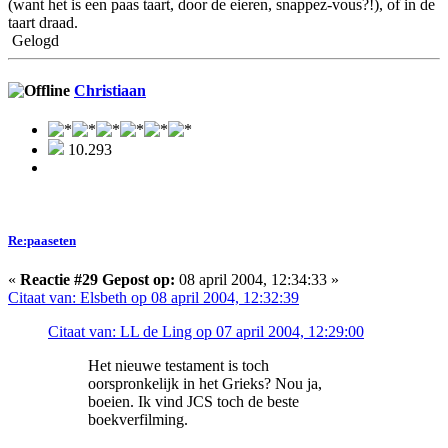
(want het is een paas taart, door de eieren, snappez-vous?!), of in de
taart draad.
Gelogd
Christiaan
10.293
Re:paaseten
«
Reactie #29 Gepost op:
08 april 2004, 12:34:33 »
Citaat van: Elsbeth op 08 april 2004, 12:32:39
Citaat van: LL de Ling op 07 april 2004, 12:29:00
Het nieuwe testament is toch
oorspronkelijk in het Grieks? Nou ja,
boeien. Ik vind JCS toch de beste
boekverfilming.