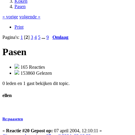
Koken
Pasen
« vorige
volgende »
Print
Pagina's:
1
[
2
]
3
4
5
...
9
Omlaag
Pasen
165 Reacties
153860 Gelezen
0 leden en 1 gast bekijken dit topic.
ellen
Re:paaseten
«
Reactie #20 Gepost op:
07 april 2004, 12:10:11 »