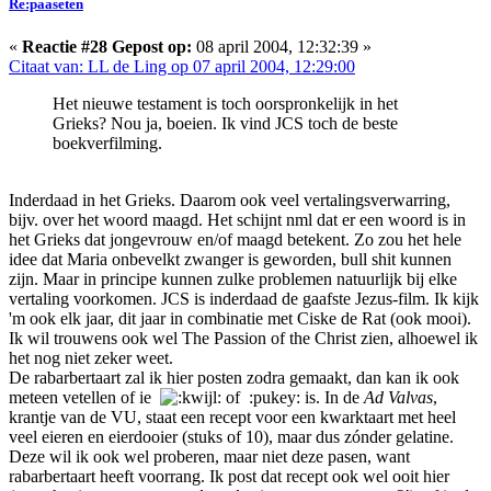
Re:paaseten
«
Reactie #28 Gepost op:
08 april 2004, 12:32:39 »
Citaat van: LL de Ling op 07 april 2004, 12:29:00
Het nieuwe testament is toch oorspronkelijk in het
Grieks? Nou ja, boeien. Ik vind JCS toch de beste
boekverfilming.
Inderdaad in het Grieks. Daarom ook veel vertalingsverwarring,
bijv. over het woord maagd. Het schijnt nml dat er een woord is in
het Grieks dat jongevrouw en/of maagd betekent. Zo zou het hele
idee dat Maria onbevelkt zwanger is geworden, bull shit kunnen
zijn. Maar in principe kunnen zulke problemen natuurlijk bij elke
vertaling voorkomen. JCS is inderdaad de gaafste Jezus-film. Ik kijk
'm ook elk jaar, dit jaar in combinatie met Ciske de Rat (ook mooi).
Ik wil trouwens ook wel The Passion of the Christ zien, alhoewel ik
het nog niet zeker weet.
De rabarbertaart zal ik hier posten zodra gemaakt, dan kan ik ook
meteen vetellen of ie
of :pukey: is. In de
Ad Valvas
,
krantje van de VU, staat een recept voor een kwarktaart met heel
veel eieren en eierdooier (stuks of 10), maar dus zónder gelatine.
Deze wil ik ook wel proberen, maar niet deze pasen, want
rabarbertaart heeft voorrang. Ik post dat recept ook wel ooit hier