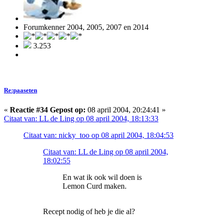
Forumkenner 2004, 2005, 2007 en 2014
3.253
Re:paaseten
«
Reactie #34 Gepost op:
08 april 2004, 20:24:41 »
Citaat van: LL de Ling op 08 april 2004, 18:13:33
Citaat van: nicky_too op 08 april 2004, 18:04:53
Citaat van: LL de Ling op 08 april 2004,
18:02:55
En wat ik ook wil doen is
Lemon Curd maken.
Recept nodig of heb je die al?