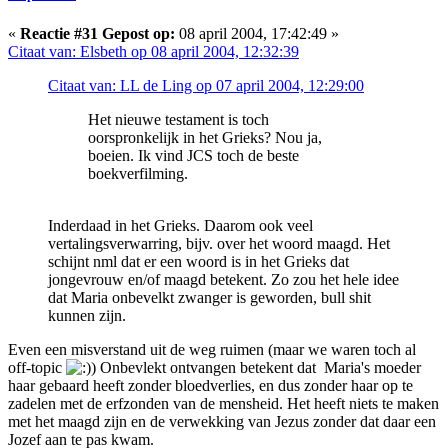
«
Reactie #31 Gepost op:
08 april 2004, 17:42:49 »
Citaat van: Elsbeth op 08 april 2004, 12:32:39
Citaat van: LL de Ling op 07 april 2004, 12:29:00
Het nieuwe testament is toch
oorspronkelijk in het Grieks? Nou ja,
boeien. Ik vind JCS toch de beste
boekverfilming.
Inderdaad in het Grieks. Daarom ook veel
vertalingsverwarring, bijv. over het woord maagd. Het
schijnt nml dat er een woord is in het Grieks dat
jongevrouw en/of maagd betekent. Zo zou het hele idee
dat Maria onbevelkt zwanger is geworden, bull shit
kunnen zijn.
Even een misverstand uit de weg ruimen (maar we waren toch al
off-topic
) Onbevlekt ontvangen betekent dat Maria's moeder
haar gebaard heeft zonder bloedverlies, en dus zonder haar op te
zadelen met de erfzonden van de mensheid. Het heeft niets te maken
met het maagd zijn en de verwekking van Jezus zonder dat daar een
Jozef aan te pas kwam.