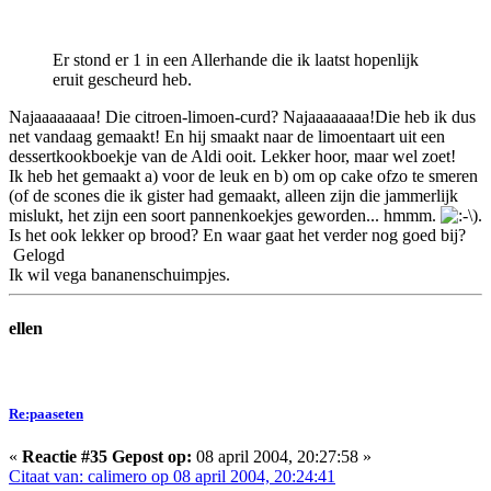
Er stond er 1 in een Allerhande die ik laatst hopenlijk
eruit gescheurd heb.
Najaaaaaaaa! Die citroen-limoen-curd? Najaaaaaaaa!Die heb ik dus
net vandaag gemaakt! En hij smaakt naar de limoentaart uit een
dessertkookboekje van de Aldi ooit. Lekker hoor, maar wel zoet!
Ik heb het gemaakt a) voor de leuk en b) om op cake ofzo te smeren
(of de scones die ik gister had gemaakt, alleen zijn die jammerlijk
mislukt, het zijn een soort pannenkoekjes geworden... hmmm.
).
Is het ook lekker op brood? En waar gaat het verder nog goed bij?
Gelogd
Ik wil vega bananenschuimpjes.
ellen
Re:paaseten
«
Reactie #35 Gepost op:
08 april 2004, 20:27:58 »
Citaat van: calimero op 08 april 2004, 20:24:41