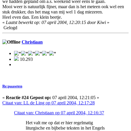
we hadden gepland om a.s. weekend weer eens te gaan.
Mooi weer is natuurlijk fijner, maar dan is het meteen ook wel een
stuk drukker, dus het mag van mij wel 1 dag miezeren.
Heel even dan. Een klein beetje.
«
Laatst bewerkt op: 07 april 2004, 12:20:15 door Kiwi
»
Gelogd
Christiaan
10.293
Re:paaseten
«
Reactie #24 Gepost op:
07 april 2004, 12:21:05 »
Citaat van: LL de Ling op 07 april 2004, 12:17:28
Citaat van: Christiaan op 07 april 2004, 12:16:37
Het valt me op dat er hier regelmatig
liturgische en bijbelse teksten in het Engels