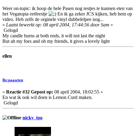
Weer on-topic: ik hoop de hele Pasen nog restjes te kunnen eten van
het Vegatopia eetfeestje
En ik ga zeker JCS kijken, heb hem op
video. Heb zelfs de orginele vinyl dubbelelpee nog...
«
Laatst bewerkt op: 08 april 2004, 17:44:56 door Sam
»
Gelogd
My candle burns at both ends, it will not last the night
But ah my foes and oh my friends, it gives a lovely light
ellen
Re:paaseten
«
Reactie #32 Gepost op:
08 april 2004, 18:02:55 »
En wat ik ook wil doen is Lemon Curd maken.
Gelogd
nicky_too