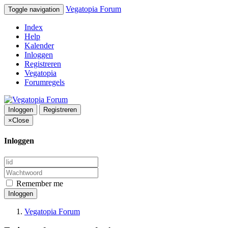
Vegatopia Forum
Toggle navigation
Index
Help
Kalender
Inloggen
Registreren
Vegatopia
Forumregels
Inloggen
Registreren
×
Close
Inloggen
Remember me
Inloggen
Vegatopia Forum