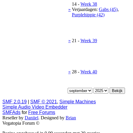
14
-
Week 38
»
Verjaardagen:
Gabs (45)
,
Purplehippie (42)
»
21
-
Week 39
»
28
-
Week 40
SMF 2.0.19
|
SMF © 2021
,
Simple Machines
Simple Audio Video Embedder
SMFAds
for
Free Forums
Reseller by
Daniiel
. Designed by
Brian
Vegatopia Forum ©