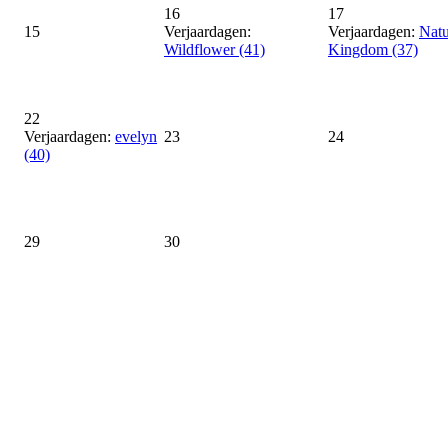
16
17
15
Verjaardagen:
Verjaardagen:
Natu
Wildflower (41)
Kingdom (37)
22
Verjaardagen:
evelyn
23
24
(40)
29
30