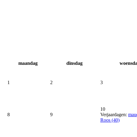
maandag
dinsdag
woensd
1
2
3
10
8
9
Verjaardagen:
maud
Roos (40)