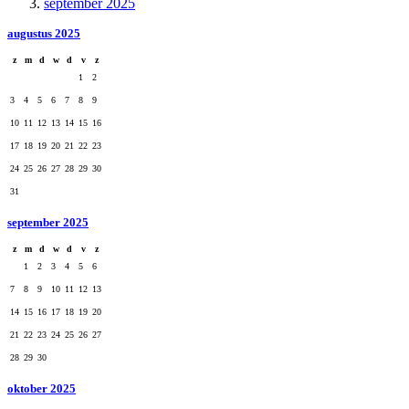
september 2025
augustus 2025
z
m
d
w
d
v
z
1
2
3
4
5
6
7
8
9
10
11
12
13
14
15
16
17
18
19
20
21
22
23
24
25
26
27
28
29
30
31
september 2025
z
m
d
w
d
v
z
1
2
3
4
5
6
7
8
9
10
11
12
13
14
15
16
17
18
19
20
21
22
23
24
25
26
27
28
29
30
oktober 2025