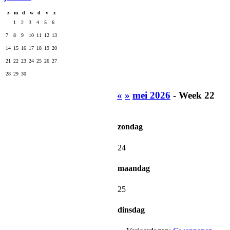
z
m
d
w
d
v
z
1
2
3
4
5
6
7
8
9
10
11
12
13
14
15
16
17
18
19
20
21
22
23
24
25
26
27
28
29
30
«
»
mei 2026
- Week 22
zondag
24
maandag
25
dinsdag