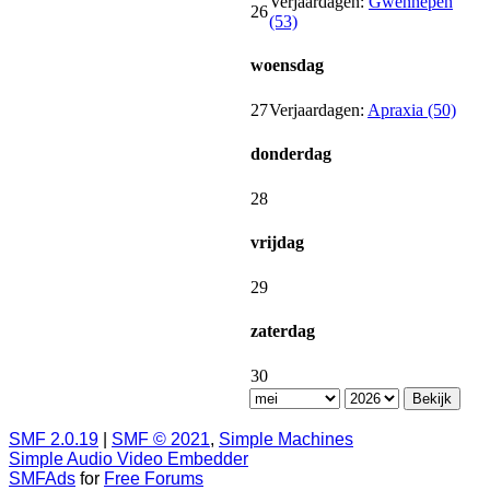
Verjaardagen:
Gwennepen
26
(53)
woensdag
27
Verjaardagen:
Apraxia (50)
donderdag
28
vrijdag
29
zaterdag
30
SMF 2.0.19
|
SMF © 2021
,
Simple Machines
Simple Audio Video Embedder
SMFAds
for
Free Forums