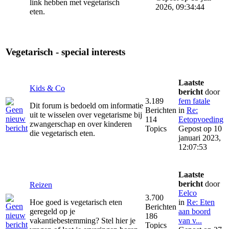
link hebben met vegetarisch
2026, 09:34:44
eten.
Vegetarisch - special interests
Laatste
Kids & Co
bericht
door
3.189
fem fatale
Dit forum is bedoeld om informatie
Berichten
in
Re:
uit te wisselen over vegetarisme bij
114
Eetopvoeding
zwangerschap en over kinderen
Topics
Gepost op 10
die vegetarisch eten.
januari 2023,
12:07:53
Laatste
bericht
door
Reizen
Eelco
3.700
Hoe goed is vegetarisch eten
in
Re: Eten
Berichten
geregeld op je
aan boord
186
vakantiebestemming? Stel hier je
van v...
Topics