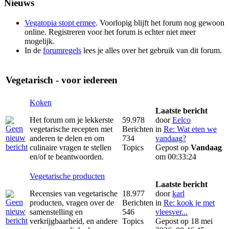
Nieuws
Vegatopia stopt ermee
. Voorlopig blijft het forum nog gewoon
online. Registreren voor het forum is echter niet meer
mogelijk.
In de
forumregels
lees je alles over het gebruik van dit forum.
Vegetarisch - voor iedereen
Koken
Laatste bericht
Het forum om je lekkerste
59.978
door
Eelco
vegetarische recepten met
Berichten
in
Re: Wat eten we
anderen te delen en om
734
vandaag?
culinaire vragen te stellen
Topics
Gepost op
Vandaag
en/of te beantwoorden.
om 00:33:24
Vegetarische producten
Laatste bericht
Recensies van vegetarische
18.977
door
karl
producten, vragen over de
Berichten
in
Re: kook je met
samenstelling en
546
vleesver...
verkrijgbaarheid, en andere
Topics
Gepost op 18 mei