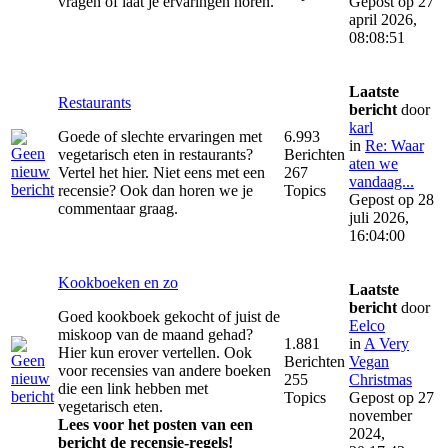
vragen of laat je ervaringen horen.
Gepost op 27
april 2026,
08:08:51
Laatste
Restaurants
bericht
door
karl
Goede of slechte ervaringen met
6.993
in
Re: Waar
vegetarisch eten in restaurants?
Berichten
aten we
Vertel het hier. Niet eens met een
267
vandaag...
recensie? Ook dan horen we je
Topics
Gepost op 28
commentaar graag.
juli 2026,
16:04:00
Kookboeken en zo
Laatste
bericht
door
Goed kookboek gekocht of juist de
Eelco
miskoop van de maand gehad?
1.881
in
A Very
Hier kun erover vertellen. Ook
Berichten
Vegan
voor recensies van andere boeken
255
Christmas
die een link hebben met
Topics
Gepost op 27
vegetarisch eten.
november
Lees voor het posten van een
2024,
bericht de recensie-regels!