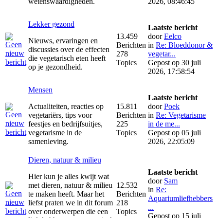
wetenswaardigheden.
2026, 08:46:45
Lekker gezond
Laatste bericht
13.459
door
Eelco
Nieuws, ervaringen en
Berichten
in
Re: Bloeddonor &
discussies over de effecten
278
vegetar...
die vegetarisch eten heeft
Topics
Gepost op 30 juli
op je gezondheid.
2026, 17:58:54
Mensen
Laatste bericht
Actualiteiten, reacties op
15.811
door
Poek
vegetariërs, tips voor
Berichten
in
Re: Vegetarisme
feestjes en bedrijfsuitjes,
225
in de me...
vegetarisme in de
Topics
Gepost op 05 juli
samenleving.
2026, 22:05:09
Dieren, natuur & milieu
Laatste bericht
Hier kun je alles kwijt wat
door
Sam
met dieren, natuur & milieu
12.532
in
Re:
te maken heeft. Maar het
Berichten
Aquariumliefhebbers
liefst praten we in dit forum
218
...
over onderwerpen die een
Topics
Gepost op 15 juli