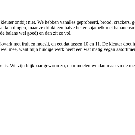
euter ontbijt niet. We hebben vanalles geprobeerd, brood, crackers, gekoo
fgebakken dingen, maar ze drinkt een halve beker sojamelk met bananens
de balans wel goed) en dan zit ze vol.
wark met fruit en muesli, en eet dat tussen 10 en 11. De kleuter doet h
 wel mee, want mijn huidige werk heeft een wat matig vegan assortimen
lijks is. Wij zijn blijkbaar gewoon zo, daar moeten we dan maar vrede m