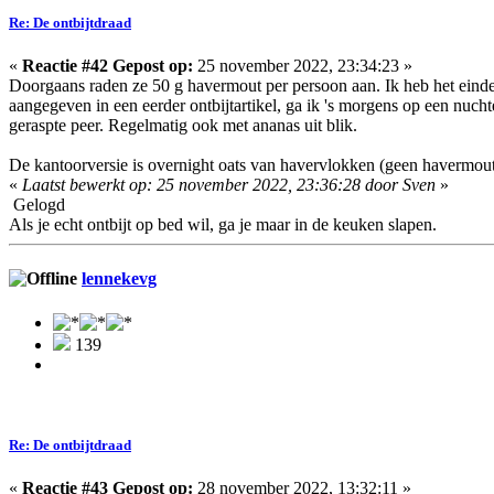
Re: De ontbijtdraad
«
Reactie #42 Gepost op:
25 november 2022, 23:34:23 »
Doorgaans raden ze 50 g havermout per persoon aan. Ik heb het eindeli
aangegeven in een eerder ontbijtartikel, ga ik 's morgens op een nuch
geraspte peer. Regelmatig ook met ananas uit blik.
De kantoorversie is overnight oats van havervlokken (geen havermout) 
«
Laatst bewerkt op: 25 november 2022, 23:36:28 door Sven
»
Gelogd
Als je echt ontbijt op bed wil, ga je maar in de keuken slapen.
lennekevg
139
Re: De ontbijtdraad
«
Reactie #43 Gepost op:
28 november 2022, 13:32:11 »