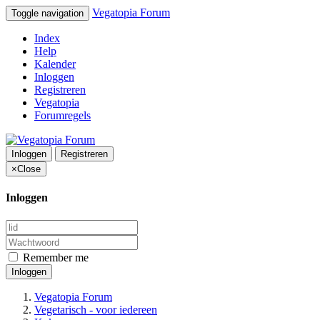
Vegatopia Forum
Toggle navigation
Index
Help
Kalender
Inloggen
Registreren
Vegatopia
Forumregels
Inloggen
Registreren
×
Close
Inloggen
Remember me
Inloggen
Vegatopia Forum
Vegetarisch - voor iedereen