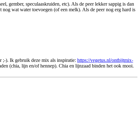
eel, gember, speculaaskruiden, etc). Als de peer lekker sappig is dan
t nog wat water toevoegen (of een melk). Als de peer nog erg hard is
;-). Ik gebruik deze mix als inspiratie:
https://vegetus.nl/ontbijtmix-
en (chia, lijn en/of hennep). Chia en lijnzaad binden het ook mooi.