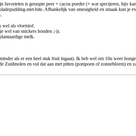
n favorieten is geraspte peer + cacoa poeder (+ wat specijeren, bijv kan
hocoladepudding-met-bite. Afhankelijk van smeuigheid en smaak kun je ev
.
wel als vloeistof.
je wel van snickers houden ;-)).
plantaardige melk.
inder als er een heel stuk fruit ingaat). Ik heb wel om 10u weer honger 
de Zuidmolen en vul dat aan met pitten (pompoen of zonnebloem) en zad