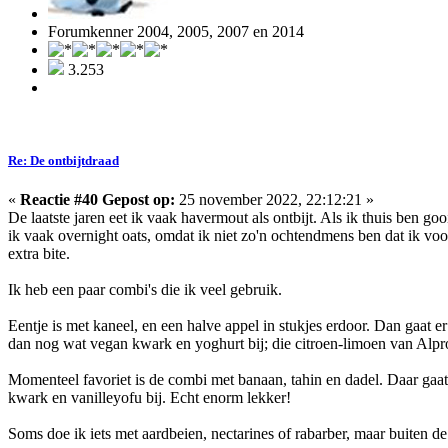
Forumkenner 2004, 2005, 2007 en 2014
3.253
Re: De ontbijtdraad
«
Reactie #40 Gepost op:
25 november 2022, 22:12:21 »
De laatste jaren eet ik vaak havermout als ontbijt. Als ik thuis ben 
ik vaak overnight oats, omdat ik niet zo'n ochtendmens ben dat ik voor
extra bite.
Ik heb een paar combi's die ik veel gebruik.
Eentje is met kaneel, en een halve appel in stukjes erdoor. Dan gaat 
dan nog wat vegan kwark en yoghurt bij; die citroen-limoen van Alpro 
Momenteel favoriet is de combi met banaan, tahin en dadel. Daar gaat
kwark en vanilleyofu bij. Echt enorm lekker!
Soms doe ik iets met aardbeien, nectarines of rabarber, maar buiten de 