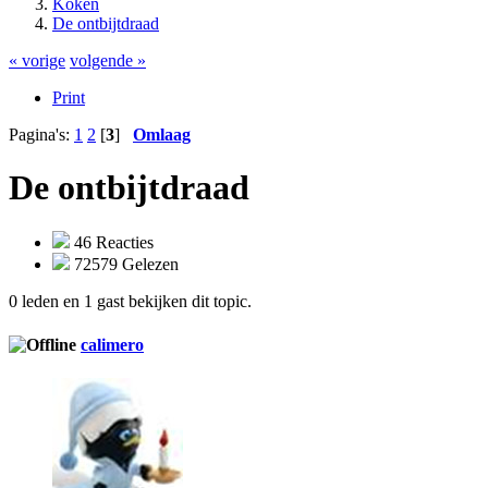
Koken
De ontbijtdraad
« vorige
volgende »
Print
Pagina's:
1
2
[
3
]
Omlaag
De ontbijtdraad
46 Reacties
72579 Gelezen
0 leden en 1 gast bekijken dit topic.
calimero