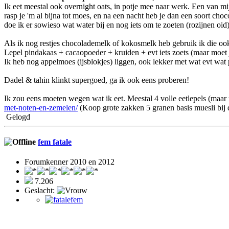
Ik eet meestal ook overnight oats, in potje mee naar werk. Een van mij
rasp je 'm al bijna tot moes, en na een nacht heb je dan een soort c
doe ik er sowieso wat water bij en nog iets om te zoeten (rozijnen oid)
Als ik nog restjes chocolademelk of kokosmelk heb gebruik ik die ook 
Lepel pindakaas + cacaopoeder + kruiden + evt iets zoets (maar moet 
Ik heb nog appelmoes (ijsblokjes) liggen, ook lekker met wat evt wat 
Dadel & tahin klinkt supergoed, ga ik ook eens proberen!
Ik zou eens moeten wegen wat ik eet. Meestal 4 volle eetlepels (maar m
met-noten-en-zemelen/
(Koop grote zakken 5 granen basis muesli bij 
Gelogd
fem fatale
Forumkenner 2010 en 2012
7.206
Geslacht: