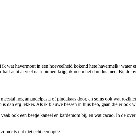
gooi ik wat havermout in een hoeveelheid kokend hete havermelk+water e
 half acht al veel naar binnen krijg; ik neem het dan dus mee. Bij de o
er meestal nog amandelpasta of pindakaas door, en soms ook wat rozijnen
is dan erg lekker. Als ik blauwe bessen in huis heb, gaan die er ook we
 vaak ook een beetje kaneel en kardemom bij, en wat cacao. In de over
zomer is dat niet echt een optie.