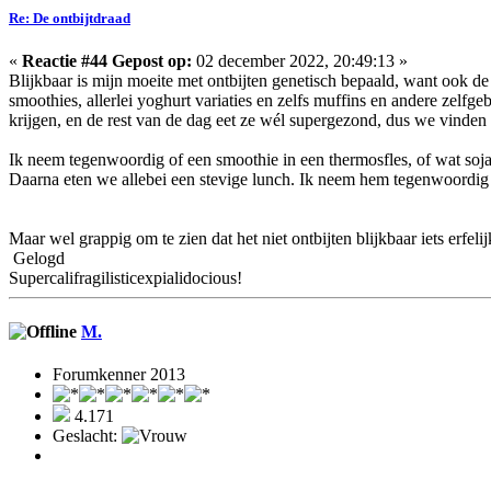
Re: De ontbijtdraad
«
Reactie #44 Gepost op:
02 december 2022, 20:49:13 »
Blijkbaar is mijn moeite met ontbijten genetisch bepaald, want ook de kl
smoothies, allerlei yoghurt variaties en zelfs muffins en andere zel
krijgen, en de rest van de dag eet ze wél supergezond, dus we vinden 
Ik neem tegenwoordig of een smoothie in een thermosfles, of wat sojak
Daarna eten we allebei een stevige lunch. Ik neem hem tegenwoordig
Maar wel grappig om te zien dat het niet ontbijten blijkbaar iets erfe
Gelogd
Supercalifragilisticexpialidocious!
M.
Forumkenner 2013
4.171
Geslacht: