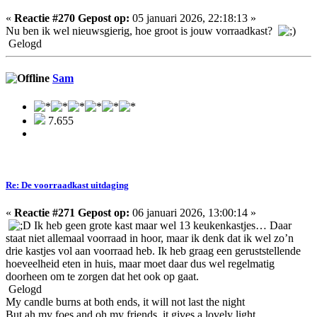
«
Reactie #270 Gepost op:
05 januari 2026, 22:18:13 »
Nu ben ik wel nieuwsgierig, hoe groot is jouw vorraadkast?
Gelogd
Sam
7.655
Re: De voorraadkast uitdaging
«
Reactie #271 Gepost op:
06 januari 2026, 13:00:14 »
Ik heb geen grote kast maar wel 13 keukenkastjes… Daar
staat niet allemaal voorraad in hoor, maar ik denk dat ik wel zo’n
drie kastjes vol aan voorraad heb. Ik heb graag een geruststellende
hoeveelheid eten in huis, maar moet daar dus wel regelmatig
doorheen om te zorgen dat het ook op gaat.
Gelogd
My candle burns at both ends, it will not last the night
But ah my foes and oh my friends, it gives a lovely light