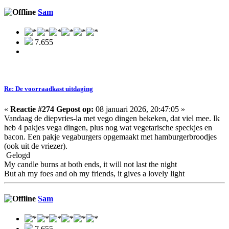
Sam
7.655
Re: De voorraadkast uitdaging
«
Reactie #274 Gepost op:
08 januari 2026, 20:47:05 »
Vandaag de diepvries-la met vego dingen bekeken, dat viel mee. Ik
heb 4 pakjes vega dingen, plus nog wat vegetarische speckjes en
bacon. Een pakje vegaburgers opgemaakt met hamburgerbroodjes
(ook uit de vriezer).
Gelogd
My candle burns at both ends, it will not last the night
But ah my foes and oh my friends, it gives a lovely light
Sam
7.655