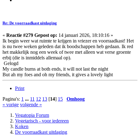
Re: De voorraadkast uitdaging
«
Reactie #279 Gepost op:
14 januari 2026, 18:10:16 »
Ik begin weer wat ruimte te krijgen in vriezer en voorraadkast! Het
is nu twee weken geleden dat ik boodschappen heb gedaan. Ik red
het makkelijk nog een week of twee met alleen wat verse groente
erbij (die is inmiddels allemaal op).
Gelogd
My candle burns at both ends, it will not last the night
But ah my foes and oh my friends, it gives a lovely light
Print
Pagina's:
1
...
11
12
13
[
14
]
15
Omhoog
« vorige
volgende »
Vegatopia Forum
Vegetarisch - voor iedereen
Koken
De voorraadkast uitdaging