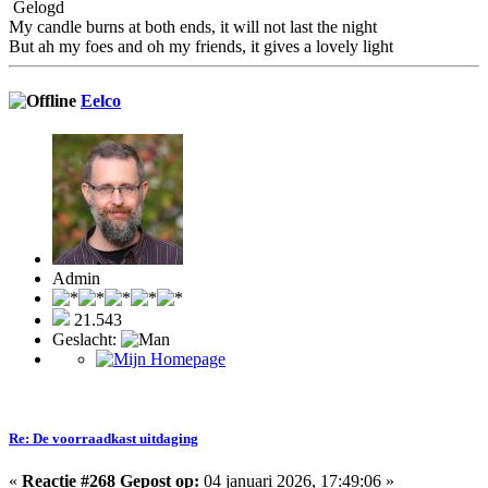
Gelogd
My candle burns at both ends, it will not last the night
But ah my foes and oh my friends, it gives a lovely light
Eelco
Admin
21.543
Geslacht:
Re: De voorraadkast uitdaging
«
Reactie #268 Gepost op:
04 januari 2026, 17:49:06 »