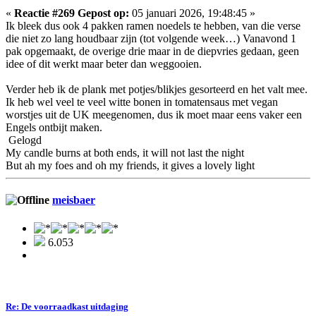
«
Reactie #269 Gepost op:
05 januari 2026, 19:48:45 »
Ik bleek dus ook 4 pakken ramen noedels te hebben, van die verse
die niet zo lang houdbaar zijn (tot volgende week…) Vanavond 1
pak opgemaakt, de overige drie maar in de diepvries gedaan, geen
idee of dit werkt maar beter dan weggooien.
Verder heb ik de plank met potjes/blikjes gesorteerd en het valt mee.
Ik heb wel veel te veel witte bonen in tomatensaus met vegan
worstjes uit de UK meegenomen, dus ik moet maar eens vaker een
Engels ontbijt maken.
Gelogd
My candle burns at both ends, it will not last the night
But ah my foes and oh my friends, it gives a lovely light
meisbaer
6.053
Re: De voorraadkast uitdaging