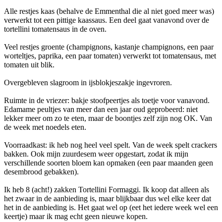
Alle restjes kaas (behalve de Emmenthal die al niet goed meer was)
verwerkt tot een pittige kaassaus. Een deel gaat vanavond over de
tortellini tomatensaus in de oven.
Veel restjes groente (champignons, kastanje champignons, een paar
worteltjes, paprika, een paar tomaten) verwerkt tot tomatensaus, met
tomaten uit blik.
Overgebleven slagroom in ijsblokjeszakje ingevroren.
Ruimte in de vriezer: bakje stoofpeertjes als toetje voor vanavond.
Edamame peultjes van meer dan een jaar oud geprobeerd: niet
lekker meer om zo te eten, maar de boontjes zelf zijn nog OK. Van
de week met noedels eten.
Voorraadkast: ik heb nog heel veel spelt. Van de week spelt crackers
bakken. Ook mijn zuurdesem weer opgestart, zodat ik mijn
verschillende soorten bloem kan opmaken (een paar maanden geen
desembrood gebakken).
Ik heb 8 (acht!) zakken Tortellini Formaggi. Ik koop dat alleen als
het zwaar in de aanbieding is, maar blijkbaar dus wel elke keer dat
het in de aanbieding is. Het gaat wel op (eet het iedere week wel een
keertje) maar ik mag echt geen nieuwe kopen.