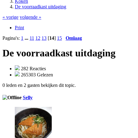
Koken
De voorraadkast uitdaging
« vorige
volgende »
Print
Pagina's:
1
...
11
12
13
[
14
]
15
Omlaag
De voorraadkast uitdaging
282 Reacties
265303 Gelezen
0 leden en 2 gasten bekijken dit topic.
Selly